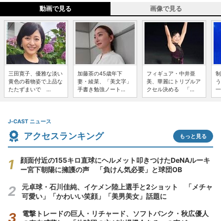
動画で見る
画像で見る
三田寛子、優雅な淡い
加藤茶の45歳年下
フィギュア・中井亜
制
黄色の着物姿で上品な
妻・綾菜、「美文字」
美、華麗にトリプルア
う
たたずまいで ...
手書き勉強ノート...
クセル決める 「...
一
J-CAST ニュース
アクセスランキング
もっと見る
顔面付近の155キロ直球にヘルメット叩きつけたDeNAルーキ
ー宮下朝陽に擁護の声 「負けん気必要」と球団OB
元卓球・石川佳純、イケメン陸上選手と2ショット 「メチャ
可愛い」「かわいい笑顔」「美男美女」話題に
電撃トレードの巨人・リチャード、ソフトバンク・秋広優人