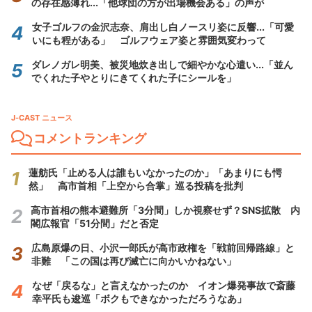
の存在感薄れ...「他球団の方が出場機会ある」の声が
女子ゴルフの金沢志奈、肩出し白ノースリ姿に反響...「可愛
いにも程がある」 ゴルフウェア姿と雰囲気変わって
ダレノガレ明美、被災地炊き出しで細やかな心遣い...「並ん
でくれた子やとりにきてくれた子にシールを」
J-CAST ニュース
コメントランキング
蓮舫氏「止める人は誰もいなかったのか」「あまりにも愕
然」 高市首相「上空から合掌」巡る投稿を批判
高市首相の熊本避難所「3分間」しか視察せず？SNS拡散 内
閣広報官「51分間」だと否定
広島原爆の日、小沢一郎氏が高市政権を「戦前回帰路線」と
非難 「この国は再び滅亡に向かいかねない」
なぜ「戻るな」と言えなかったのか イオン爆発事故で斎藤
幸平氏も逡巡「ボクもできなかっただろうなあ」