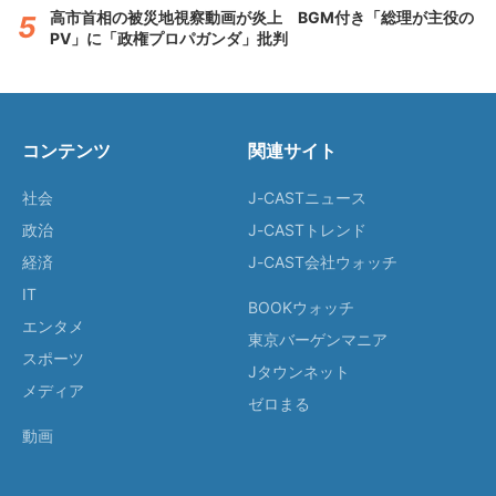
高市首相の被災地視察動画が炎上 BGM付き「総理が主役の
PV」に「政権プロパガンダ」批判
コンテンツ
関連サイト
社会
J-CASTニュース
政治
J-CASTトレンド
経済
J-CAST会社ウォッチ
IT
BOOKウォッチ
エンタメ
東京バーゲンマニア
スポーツ
Jタウンネット
メディア
ゼロまる
動画