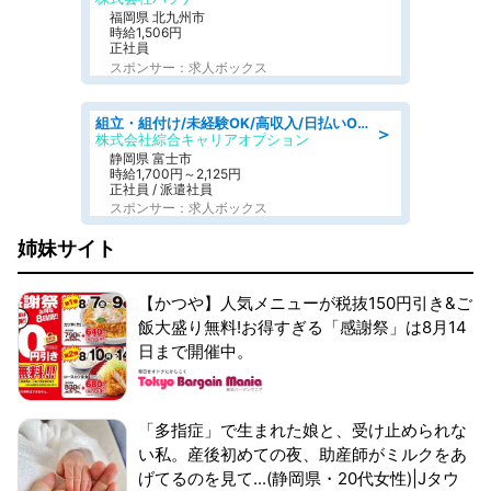
福岡県 北九州市
時給1,506円
正社員
スポンサー：求人ボックス
組立・組付け/未経験OK/高収入/日払いOK/寮費無料/交替制
＞
株式会社綜合キャリアオプション
静岡県 富士市
時給1,700円～2,125円
正社員 / 派遣社員
スポンサー：求人ボックス
姉妹サイト
【かつや】人気メニューが税抜150円引き&ご
飯大盛り無料!お得すぎる「感謝祭」は8月14
日まで開催中。
「多指症」で生まれた娘と、受け止められな
い私。産後初めての夜、助産師がミルクをあ
げてるのを見て...(静岡県・20代女性)|Jタウ