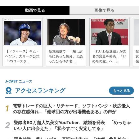
動画で見る
画像で見る
【ドジャース】キム・
新党結成で「「騙し討
「れいわ新選組」が党
登
ヘソン、大リーグ公式
ちにあった気分」と怒
名の変更を発表、「い
女
「PSロースタ...
ったひろゆき妻...
のちの党」へ ...
発
J-CAST ニュース
アクセスランキング
もっと見る
電撃トレードの巨人・リチャード、ソフトバンク・秋広優人
の存在感薄れ...「他球団の方が出場機会ある」の声が
登録者60万超人気美女YouTuber、結婚を発表 「めっちゃ
いい人に出会えた」「私今すごく安定してる」