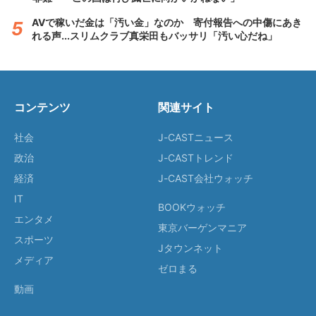
AVで稼いだ金は「汚い金」なのか 寄付報告への中傷にあき
れる声...スリムクラブ真栄田もバッサリ「汚い心だね」
コンテンツ
関連サイト
社会
J-CASTニュース
政治
J-CASTトレンド
経済
J-CAST会社ウォッチ
IT
BOOKウォッチ
エンタメ
東京バーゲンマニア
スポーツ
Jタウンネット
メディア
ゼロまる
動画