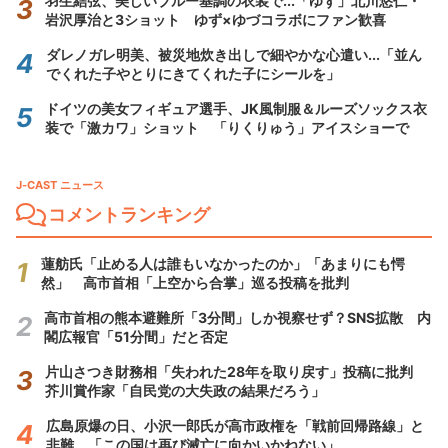
羽生結弦、美しいブルー基調の衣装で...「ゆず」北川悠仁・
岩沢厚治と3ショット ゆず×ゆづコラボにファン歓喜
ダレノガレ明美、被災地炊き出しで細やかな心遣い...「並ん
でくれた子やとりにきてくれた子にシールを」
ドイツの美女フィギュア選手、JK風制服＆ルーズソックス衣
装で「激カワ」ショット 「りくりゅう」アイスショーで
J-CAST ニュース
コメントランキング
蓮舫氏「止める人は誰もいなかったのか」「あまりにも愕
然」 高市首相「上空から合掌」巡る投稿を批判
高市首相の熊本避難所「3分間」しか視察せず？SNS拡散 内
閣広報官「51分間」だと否定
片山さつき財務相「失われた28年を取り戻す」投稿に批判
芥川賞作家「自民党の大失政の結果だろう」
広島原爆の日、小沢一郎氏が高市政権を「戦前回帰路線」と
非難 「この国は再び滅亡に向かいかねない」