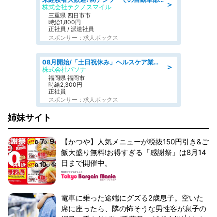
＞
株式会社テクノスマイル
三重県 四日市市
時給1,800円
正社員 / 派遣社員
スポンサー：求人ボックス
08月開始/「土日祝休み」ヘルスケア業界の産業保健師/高時給/未経験OK/要資格:保健師、正看護師
＞
株式会社パソナ
福岡県 福岡市
時給2,300円
正社員
スポンサー：求人ボックス
姉妹サイト
【かつや】人気メニューが税抜150円引き&ご
飯大盛り無料!お得すぎる「感謝祭」は8月14
日まで開催中。
電車に乗った途端にグズる2歳息子。空いた
席に座ったら、隣の怖そうな男性客が息子の