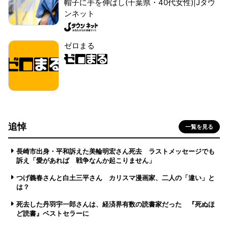
帽子に手を伸ばし(千葉県・40代女性)|Jタウ
ンネット
ゼロまる
追悼
一覧を見る
長崎市出身・平和訴えた美輪明宏さん死去 ラストメッセージでも
訴え「愛があれば 戦争なんか起こりません」
つげ義春さんと白土三平さん カリスマ漫画家、二人の「違い」と
は？
死去した丹羽宇一郎さんは、経済界有数の読書家だった 『死ぬほ
ど読書』ベストセラーに