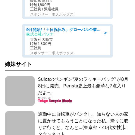
愛知県 蒲郡市
時給1,800円
正社員 / 派遣社員
スポンサー：求人ボックス
9月開始/「土日祝休み」グローバル企業での産業保健のお仕事/保健師/高時給/残業なし/服装自由
＞
株式会社パソナ
大阪府 大阪市
時給2,300円
正社員
スポンサー：求人ボックス
姉妹サイト
Suicaのペンギン"夏のラッキーバッグ"が8月
8日に発売。Pensta史上最も豪華な7点入り
だよ~。
通勤中に自転車がパンクし、知らない人の家
に置かせてもらうことになった私。帰りに取
りに行くと、なんと...(東京都・40代女性)|J
タウンネット