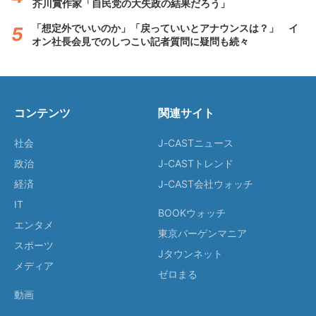
芥川賞作家「自民党の大失政の結果だろう」
「想定外でいいのか」「戻っていいとアナウンスは？」 イ
オン社長会見でのしつこい記者質問に疑問も続々
コンテンツ
関連サイト
社会
J-CASTニュース
政治
J-CASTトレンド
経済
J-CAST会社ウォッチ
IT
BOOKウォッチ
エンタメ
東京バーゲンマニア
スポーツ
Jタウンネット
メディア
ゼロまる
動画