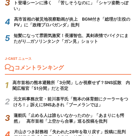
ト登場シーンに沸く 「苦しそうなのに」「シャツ姿艶っぽ
い」
高市首相の被災地視察動画が炎上 BGM付き「総理が主役の
PV」に「政権プロパガンダ」批判
短髪になって雰囲気激変！長瀬智也、真剣表情でバイクにま
たがり...ガソリンタンク「ガン見」ショット
J-CAST ニュース
コメントランキング
高市首相の熊本避難所「3分間」しか視察せず？SNS拡散 内
閣広報官「51分間」だと否定
元文科事務次官・前川喜平氏「熊本の体育館にクーラーをつ
けろ！」訴えにSNSあきれ「ブーメランでは」
蓮舫氏「止める人は誰もいなかったのか」「あまりにも愕
然」 高市首相「上空から合掌」巡る投稿を批判
片山さつき財務相「失われた28年を取り戻す」投稿に批判