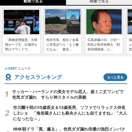
動画で見る
画像で見る
「異物使用疑惑」元韓
熊本市長、相次ぐ余震
広島原爆の日、小沢一
張
国セーブ王、出場停止
に本音ぽつり「もう嫌
郎氏が高市政権を「戦
ォ
明けマウンドで...
だなぁ」 被災...
前回帰路線」と...
気
J-CAST ニュース
アクセスランキング
もっと見る
サッカー・ハーランドの美女モデル恋人、超ミニ丈ワンピで
色気ダダ漏れ すらり神スタイルの美貌
市川團十郎の15歳長女＆13歳長男、ソファでリラックス仲良
し2ショ 「海老蔵さんにも麻央さんにも似てますね」「大人
になったな～」
NHK朝ドラ「風、薫る」、色気ダダ漏れ俳優の強烈インパク