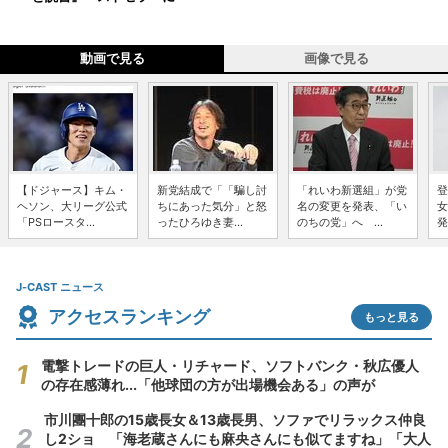
動画で見る
画像で見る
【ドジャース】キム・
新党結成で「「騙し討
「れいわ新選組」が党
登
ヘソン、大リーグ公式
ちにあった気分」と怒
名の変更を発表、「い
女
「PSロースタ...
ったひろゆき妻...
のちの党」へ ...
発
J-CAST ニュース
アクセスランキング
もっと見る
電撃トレードの巨人・リチャード、ソフトバンク・秋広優人
の存在感薄れ...「他球団の方が出場機会ある」の声が
市川團十郎の15歳長女＆13歳長男、ソファでリラックス仲良
し2ショ 「海老蔵さんにも麻央さんにも似てますね」「大人