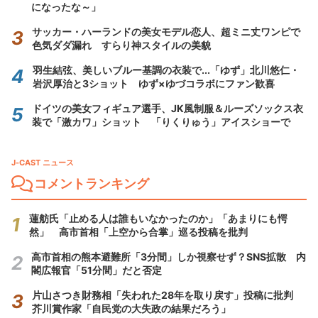
になったな～」
サッカー・ハーランドの美女モデル恋人、超ミニ丈ワンピで
色気ダダ漏れ すらり神スタイルの美貌
羽生結弦、美しいブルー基調の衣装で...「ゆず」北川悠仁・
岩沢厚治と3ショット ゆず×ゆづコラボにファン歓喜
ドイツの美女フィギュア選手、JK風制服＆ルーズソックス衣
装で「激カワ」ショット 「りくりゅう」アイスショーで
J-CAST ニュース
コメントランキング
蓮舫氏「止める人は誰もいなかったのか」「あまりにも愕
然」 高市首相「上空から合掌」巡る投稿を批判
高市首相の熊本避難所「3分間」しか視察せず？SNS拡散 内
閣広報官「51分間」だと否定
片山さつき財務相「失われた28年を取り戻す」投稿に批判
芥川賞作家「自民党の大失政の結果だろう」