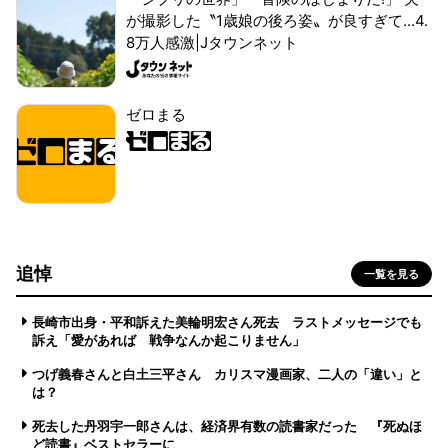
が撮影した〝1歳娘の後ろ姿〟が良すぎて...4.
8万人感激|Jタウンネット
ゼロまる
追悼
一覧を見る
長崎市出身・平和訴えた美輪明宏さん死去 ラストメッセージでも
訴え「愛があれば 戦争なんか起こりません」
つげ義春さんと白土三平さん カリスマ漫画家、二人の「違い」と
は？
死去した丹羽宇一郎さんは、経済界有数の読書家だった 『死ぬほ
ど読書』ベストセラーに