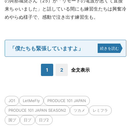
の與那城奨さん（25）が「リモートの電波が悪くて直接
来ちゃいました」と話している間にも練習生たちは興奮冷
めやらぬ様子で、感動で泣き出す練習生も。
「僕たちも緊張していますよ」
続きを読む
1
2
全文表示
JO1
LetMeFly
PRODUCE 101 JAPAN
PRODUCE 101 JAPAN SEASON2
ツカメ
レミフラ
国プ
日プ
日プ2