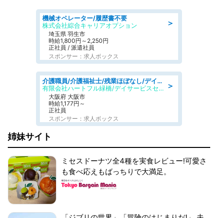
機械オペレーター/履歴書不要
＞
株式会社綜合キャリアオプション
埼玉県 羽生市
時給1,800円～2,250円
正社員 / 派遣社員
スポンサー：求人ボックス
介護職員/介護福祉士/残業ほぼなし/デイサービスの介護職/日勤のみ
＞
有限会社ハートフル緑橋/デイサービスセンター ハートフル桃谷
大阪府 大阪市
時給1,177円～
正社員
スポンサー：求人ボックス
姉妹サイト
ミセスドーナツ全4種を実食レビュー!可愛さ
も食べ応えもばっちりで大満足。
「ジブリの世界」「冒険のはじまりだ!」 夫