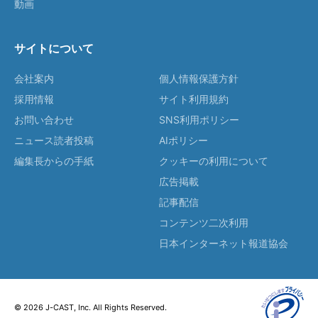
動画
サイトについて
会社案内
個人情報保護方針
採用情報
サイト利用規約
お問い合わせ
SNS利用ポリシー
ニュース読者投稿
AIポリシー
編集長からの手紙
クッキーの利用について
広告掲載
記事配信
コンテンツ二次利用
日本インターネット報道協会
© 2026 J-CAST, Inc. All Rights Reserved.