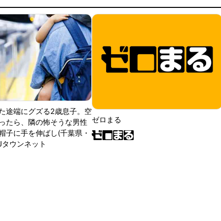
た途端にグズる2歳息子。空
ゼロまる
ったら、隣の怖そうな男性
帽子に手を伸ばし(千葉県・
|Jタウンネット