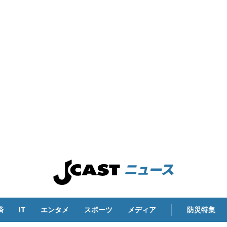
済
IT
エンタメ
スポーツ
メディア
防災特集