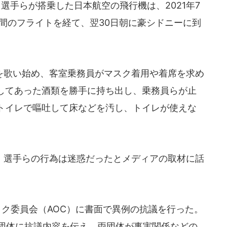
選手らが搭乗した日本航空の飛行機は、2021年7
時間のフライトを経て、翌30日朝に豪シドニーに到
歌い始め、客室乗務員がマスク着用や着席を求め
してあった酒類を勝手に持ち出し、乗務員らが止
トイレで嘔吐して床などを汚し、トイレが使えな
選手らの行為は迷惑だったとメディアの取材に話
ック委員会（AOC）に書面で異例の抗議を行った。
技団体に抗議内容を伝え、両団体が事実関係などの