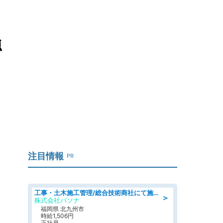
強
注目情報
PR
工事・土木施工管理/総合技術商社にて施工管理のお仕事/即日勤務可/車通勤可/工事・土木施工管理/生産・品質管理
＞
株式会社パソナ
福岡県 北九州市
時給1,506円
正社員