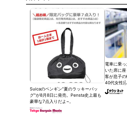
電車に乗っ
いた席に座
客が息子の
40代女性)
Suicaのペンギン"夏のラッキーバッ
グ"が8月8日に発売。Pensta史上最も
豪華な7点入りだよ~。