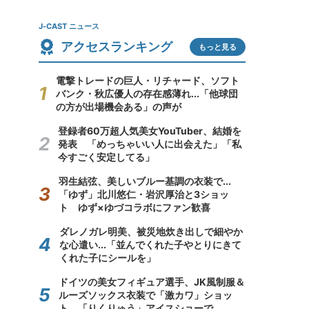
J-CAST ニュース
アクセスランキング
もっと見る
電撃トレードの巨人・リチャード、ソフト
バンク・秋広優人の存在感薄れ...「他球団
の方が出場機会ある」の声が
登録者60万超人気美女YouTuber、結婚を
発表 「めっちゃいい人に出会えた」「私
今すごく安定してる」
羽生結弦、美しいブルー基調の衣装で...
「ゆず」北川悠仁・岩沢厚治と3ショッ
ト ゆず×ゆづコラボにファン歓喜
ダレノガレ明美、被災地炊き出しで細やか
な心遣い...「並んでくれた子やとりにきて
くれた子にシールを」
ドイツの美女フィギュア選手、JK風制服＆
ルーズソックス衣装で「激カワ」ショッ
ト 「りくりゅう」アイスショーで