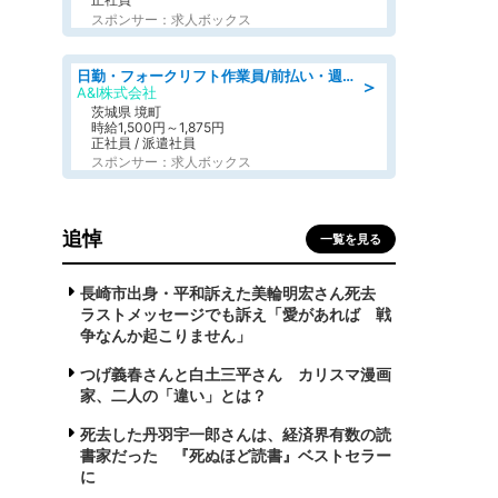
スポンサー：求人ボックス
日勤・フォークリフト作業員/前払い・週払い制度あり/長期安定/有給とりやすい/環境充実
＞
A&I株式会社
茨城県 境町
時給1,500円～1,875円
正社員 / 派遣社員
スポンサー：求人ボックス
追悼
一覧を見る
長崎市出身・平和訴えた美輪明宏さん死去
ラストメッセージでも訴え「愛があれば 戦
争なんか起こりません」
つげ義春さんと白土三平さん カリスマ漫画
家、二人の「違い」とは？
死去した丹羽宇一郎さんは、経済界有数の読
書家だった 『死ぬほど読書』ベストセラー
に