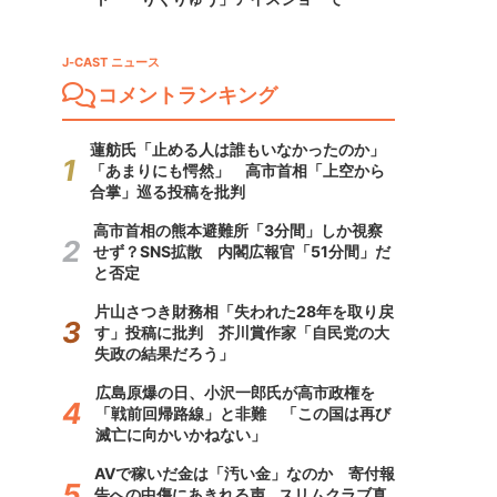
J-CAST ニュース
コメントランキング
蓮舫氏「止める人は誰もいなかったのか」
「あまりにも愕然」 高市首相「上空から
合掌」巡る投稿を批判
高市首相の熊本避難所「3分間」しか視察
せず？SNS拡散 内閣広報官「51分間」だ
と否定
片山さつき財務相「失われた28年を取り戻
す」投稿に批判 芥川賞作家「自民党の大
失政の結果だろう」
広島原爆の日、小沢一郎氏が高市政権を
「戦前回帰路線」と非難 「この国は再び
滅亡に向かいかねない」
AVで稼いだ金は「汚い金」なのか 寄付報
告への中傷にあきれる声...スリムクラブ真