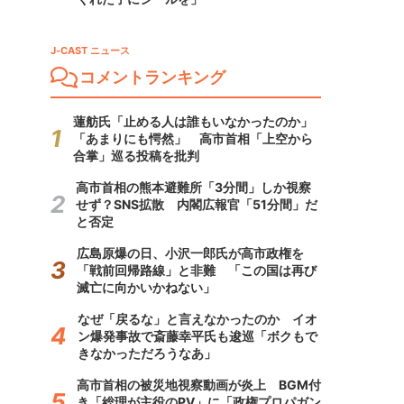
J-CAST ニュース
コメントランキング
蓮舫氏「止める人は誰もいなかったのか」
「あまりにも愕然」 高市首相「上空から
合掌」巡る投稿を批判
高市首相の熊本避難所「3分間」しか視察
せず？SNS拡散 内閣広報官「51分間」だ
と否定
広島原爆の日、小沢一郎氏が高市政権を
「戦前回帰路線」と非難 「この国は再び
滅亡に向かいかねない」
なぜ「戻るな」と言えなかったのか イオ
ン爆発事故で斎藤幸平氏も逡巡「ボクもで
きなかっただろうなあ」
高市首相の被災地視察動画が炎上 BGM付
き「総理が主役のPV」に「政権プロパガン