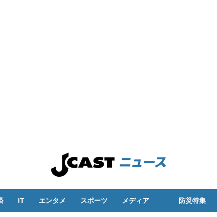
済
IT
エンタメ
スポーツ
メディア
防災特集