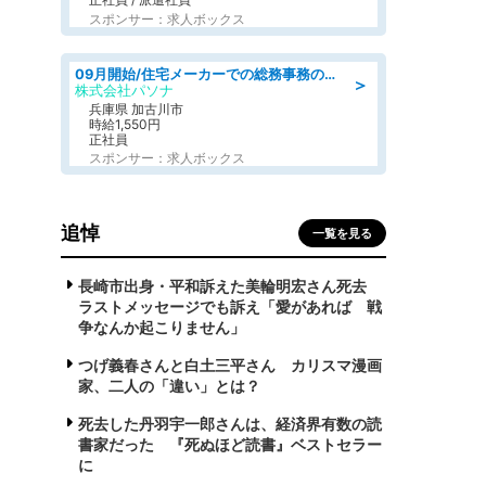
スポンサー：求人ボックス
09月開始/住宅メーカーでの総務事務のお仕事/駅近/車通勤可/一般事務/人事労務
＞
株式会社パソナ
兵庫県 加古川市
時給1,550円
正社員
スポンサー：求人ボックス
追悼
一覧を見る
長崎市出身・平和訴えた美輪明宏さん死去
ラストメッセージでも訴え「愛があれば 戦
争なんか起こりません」
つげ義春さんと白土三平さん カリスマ漫画
家、二人の「違い」とは？
死去した丹羽宇一郎さんは、経済界有数の読
書家だった 『死ぬほど読書』ベストセラー
に