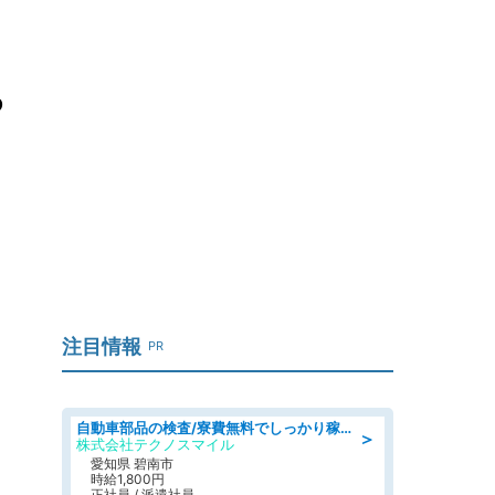
ち
注目情報
PR
自動車部品の検査/寮費無料でしっかり稼げる denso aichi
＞
株式会社テクノスマイル
愛知県 碧南市
時給1,800円
正社員 / 派遣社員