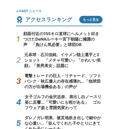
J-CAST ニュース
アクセスランキング
もっと見る
顔面付近の155キロ直球にヘルメット叩き
つけたDeNAルーキー宮下朝陽に擁護の
声 「負けん気必要」と球団OB
元卓球・石川佳純、イケメン陸上選手と2
ショット 「メチャ可愛い」「かわいい笑
顔」「美男美女」話題に
電撃トレードの巨人・リチャード、ソフト
バンク・秋広優人の存在感薄れ...「他球団
の方が出場機会ある」の声が
女子ゴルフの金沢志奈、肩出し白ノースリ
姿に反響...「可愛いにも程がある」 ゴル
フウェア姿と雰囲気変わって
ダレノガレ明美、被災地炊き出しで細やか
な心遣い...「並んでくれた子やとりにきて
くれた子にシールを」