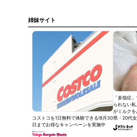
姉妹サイト
「多指症」
られない私
がミルクをあ
コストコを1日無料で体験できる!8月30
県・20代女
日までお得なキャンペーンを実施中