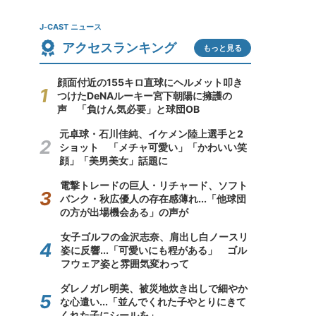
J-CAST ニュース
アクセスランキング
もっと見る
顔面付近の155キロ直球にヘルメット叩き
つけたDeNAルーキー宮下朝陽に擁護の
声 「負けん気必要」と球団OB
元卓球・石川佳純、イケメン陸上選手と2
ショット 「メチャ可愛い」「かわいい笑
顔」「美男美女」話題に
電撃トレードの巨人・リチャード、ソフト
バンク・秋広優人の存在感薄れ...「他球団
の方が出場機会ある」の声が
女子ゴルフの金沢志奈、肩出し白ノースリ
姿に反響...「可愛いにも程がある」 ゴル
フウェア姿と雰囲気変わって
ダレノガレ明美、被災地炊き出しで細やか
な心遣い...「並んでくれた子やとりにきて
くれた子にシールを」