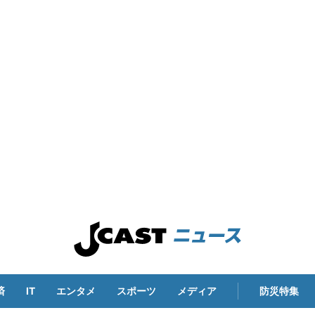
済
IT
エンタメ
スポーツ
メディア
防災特集