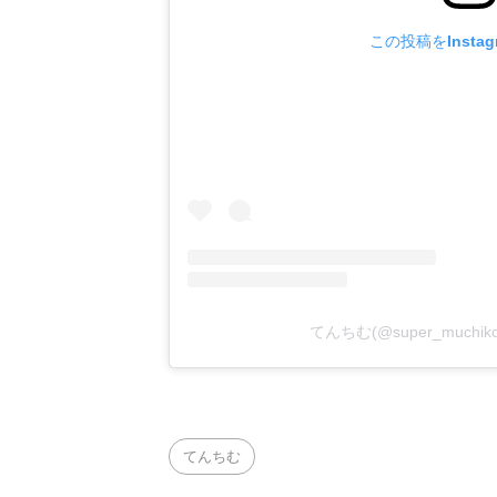
この投稿をInsta
てんちむ(@super_much
てんちむ