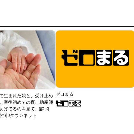
ゼロまる
で生まれた娘と、受け止め
。産後初めての夜、助産師
げてるのを見て...(静岡
性)|Jタウンネット