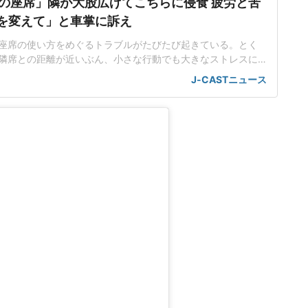
の座席」隣が大股広げてこちらに侵食 疲労と苦
席を変えて」と車掌に訴え
座席の使い方をめぐるトラブルがたびたび起きている。とく
隣席との距離が近いぶん、小さな行動でも大きなストレスに
。都内在住の中村彩名さん(仮名・30代)は、関西方面から東
J-CASTニュース
、思わぬ出来事に直面した。不自然な姿勢で移動する羽目に
不足が続く中、中村さんは、少しでも休もうと指定席を予約
で仮眠を取るつもり