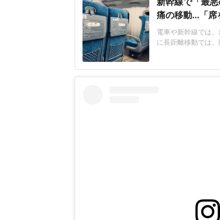
新幹線で「最悪
痛の移動...「
電車や新幹線では、
に長距離移動では、
つながることがある
京に向かう新幹線で
仕事が多忙のため寝
して乗車した。車内