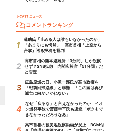
J-CAST ニュース
コメントランキング
蓮舫氏「止める人は誰もいなかったのか」
「あまりにも愕然」 高市首相「上空から
合掌」巡る投稿を批判
高市首相の熊本避難所「3分間」しか視察
せず？SNS拡散 内閣広報官「51分間」だ
と否定
広島原爆の日、小沢一郎氏が高市政権を
「戦前回帰路線」と非難 「この国は再び
滅亡に向かいかねない」
なぜ「戻るな」と言えなかったのか イオ
ン爆発事故で斎藤幸平氏も逡巡「ボクもで
きなかっただろうなあ」
高市首相の被災地視察動画が炎上 BGM付
き「総理が主役のPV」に「政権プロパガン