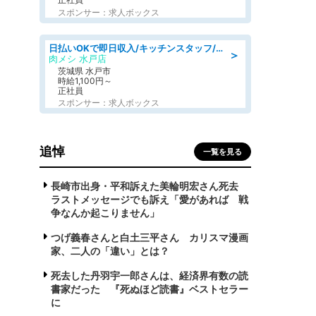
スポンサー：求人ボックス
日払いOKで即日収入/キッチンスタッフ/「原付免許必須」デリバリー業務など、自己成長可能な幅広い仕事に挑戦!髪型自由&ピアス・ネイルOK/茨城県/水戸市
＞
肉メシ 水戸店
茨城県 水戸市
時給1,100円～
正社員
スポンサー：求人ボックス
追悼
一覧を見る
長崎市出身・平和訴えた美輪明宏さん死去
ラストメッセージでも訴え「愛があれば 戦
争なんか起こりません」
つげ義春さんと白土三平さん カリスマ漫画
家、二人の「違い」とは？
死去した丹羽宇一郎さんは、経済界有数の読
書家だった 『死ぬほど読書』ベストセラー
に