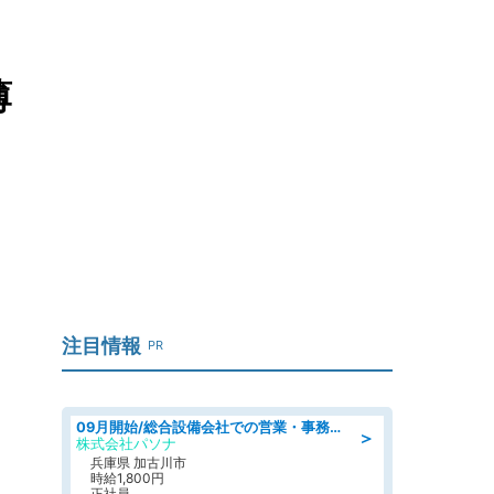
薄
注目情報
PR
09月開始/総合設備会社での営業・事務のお仕事/車通勤可/賞与あり/営業/営業事務
＞
株式会社パソナ
兵庫県 加古川市
時給1,800円
正社員