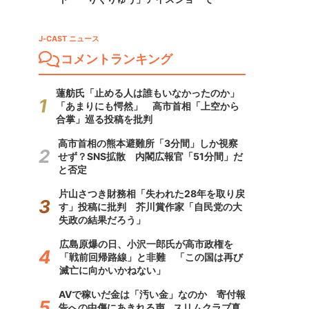
J-CAST ニュース
コメントランキング
蓮舫氏「止める人は誰もいなかったのか」
「あまりにも愕然」 高市首相「上空から
合掌」巡る投稿を批判
高市首相の熊本避難所「3分間」しか視察
せず？SNS拡散 内閣広報官「51分間」だ
と否定
片山さつき財務相「失われた28年を取り戻
す」投稿に批判 芥川賞作家「自民党の大
失政の結果だろう」
広島原爆の日、小沢一郎氏が高市政権を
「戦前回帰路線」と非難 「この国は再び
滅亡に向かいかねない」
AVで稼いだ金は「汚い金」なのか 寄付報
告への中傷にあきれる声...スリムクラブ真