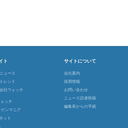
イト
サイトについて
Tニュース
会社案内
Tトレンド
採用情報
ST会社ウォッチ
お問い合わせ
ニュース読者投稿
ウォッチ
編集長からの手紙
ーゲンマニア
ネット
る