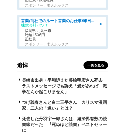
スポンサー：求人ボックス
営業/商社でのルート営業のお仕事/即日勤務可/車通勤可/営業
＞
株式会社パソナ
福岡県 北九州市
時給1,506円
正社員
スポンサー：求人ボックス
追悼
一覧を見る
長崎市出身・平和訴えた美輪明宏さん死去
ラストメッセージでも訴え「愛があれば 戦
争なんか起こりません」
つげ義春さんと白土三平さん カリスマ漫画
家、二人の「違い」とは？
死去した丹羽宇一郎さんは、経済界有数の読
書家だった 『死ぬほど読書』ベストセラー
に