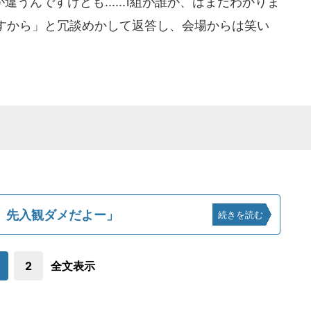
んですけども......1組が誰か、はまだわかりま
すから」と冗談めかして返答し、会場からは笑い
。先入観ダメだよー」
続きを読む
2
全文表示