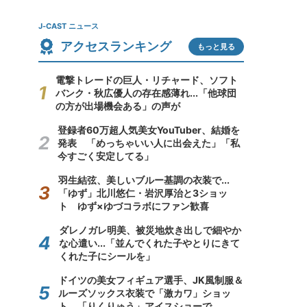
J-CAST ニュース
アクセスランキング
もっと見る
電撃トレードの巨人・リチャード、ソフト
バンク・秋広優人の存在感薄れ...「他球団
の方が出場機会ある」の声が
登録者60万超人気美女YouTuber、結婚を
発表 「めっちゃいい人に出会えた」「私
今すごく安定してる」
羽生結弦、美しいブルー基調の衣装で...
「ゆず」北川悠仁・岩沢厚治と3ショッ
ト ゆず×ゆづコラボにファン歓喜
ダレノガレ明美、被災地炊き出しで細やか
な心遣い...「並んでくれた子やとりにきて
くれた子にシールを」
ドイツの美女フィギュア選手、JK風制服＆
ルーズソックス衣装で「激カワ」ショッ
ト 「りくりゅう」アイスショーで