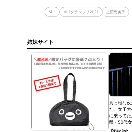
M-1
M-1グランプリ2021
上沼恵美子
姉妹サイト
真っ暗な夜
た、女子大
に乗ってた
県・50代女