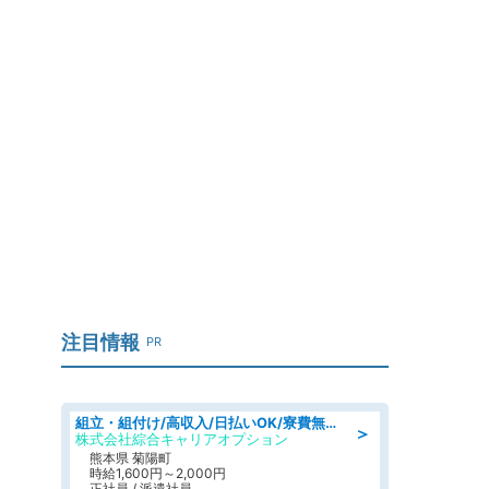
注目情報
PR
組立・組付け/高収入/日払いOK/寮費無料/交替制/20・30・40代活躍中
＞
株式会社綜合キャリアオプション
熊本県 菊陽町
時給1,600円～2,000円
正社員 / 派遣社員