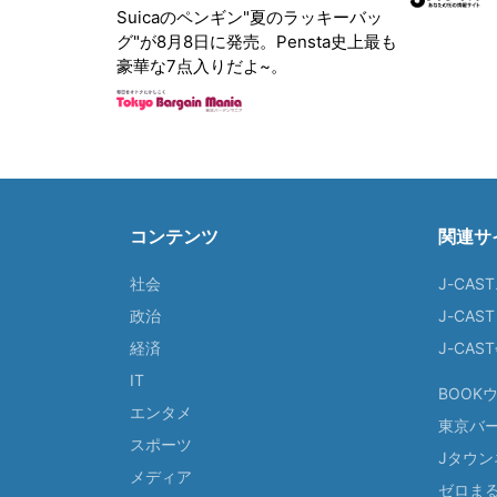
Suicaのペンギン"夏のラッキーバッ
グ"が8月8日に発売。Pensta史上最も
豪華な7点入りだよ~。
コンテンツ
関連サ
社会
J-CAS
政治
J-CAS
経済
J-CA
IT
BOOK
エンタメ
東京バ
スポーツ
Jタウン
メディア
ゼロま