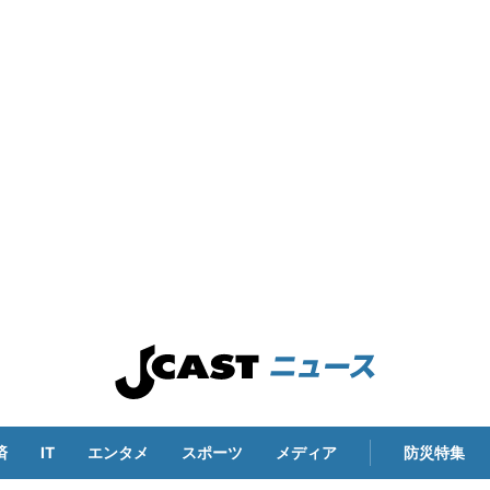
済
IT
エンタメ
スポーツ
メディア
防災特集