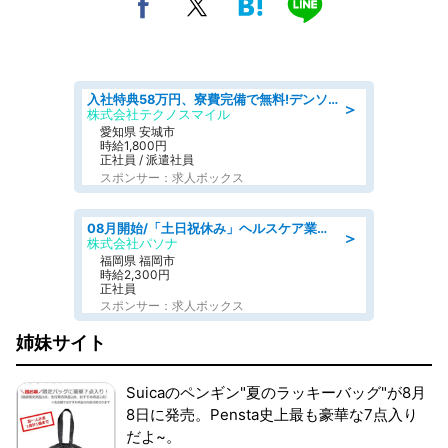
入社特典58万円、寮費完備で無料!デンソーで働こう!自動車工場で小型部品の検査業務 denso aichi
＞
株式会社テクノスマイル
愛知県 安城市
時給1,800円
正社員 / 派遣社員
スポンサー：求人ボックス
08月開始/「土日祝休み」ヘルスケア業界の産業保健師/高時給/未経験OK/要資格:保健師、正看護師
＞
株式会社パソナ
福岡県 福岡市
時給2,300円
正社員
スポンサー：求人ボックス
姉妹サイト
Suicaのペンギン"夏のラッキーバッグ"が8月
8日に発売。Pensta史上最も豪華な7点入り
だよ~。