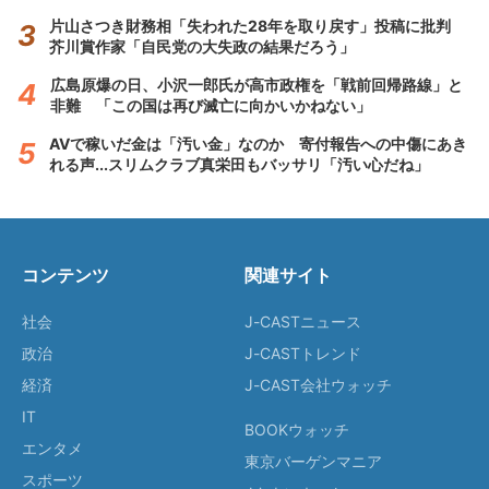
片山さつき財務相「失われた28年を取り戻す」投稿に批判
芥川賞作家「自民党の大失政の結果だろう」
広島原爆の日、小沢一郎氏が高市政権を「戦前回帰路線」と
非難 「この国は再び滅亡に向かいかねない」
AVで稼いだ金は「汚い金」なのか 寄付報告への中傷にあき
れる声...スリムクラブ真栄田もバッサリ「汚い心だね」
コンテンツ
関連サイト
社会
J-CASTニュース
政治
J-CASTトレンド
経済
J-CAST会社ウォッチ
IT
BOOKウォッチ
エンタメ
東京バーゲンマニア
スポーツ