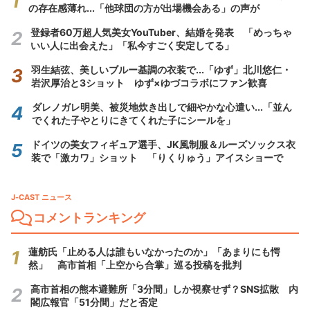
の存在感薄れ...「他球団の方が出場機会ある」の声が
登録者60万超人気美女YouTuber、結婚を発表 「めっちゃ
いい人に出会えた」「私今すごく安定してる」
羽生結弦、美しいブルー基調の衣装で...「ゆず」北川悠仁・
岩沢厚治と3ショット ゆず×ゆづコラボにファン歓喜
ダレノガレ明美、被災地炊き出しで細やかな心遣い...「並ん
でくれた子やとりにきてくれた子にシールを」
ドイツの美女フィギュア選手、JK風制服＆ルーズソックス衣
装で「激カワ」ショット 「りくりゅう」アイスショーで
J-CAST ニュース
コメントランキング
蓮舫氏「止める人は誰もいなかったのか」「あまりにも愕
然」 高市首相「上空から合掌」巡る投稿を批判
高市首相の熊本避難所「3分間」しか視察せず？SNS拡散 内
閣広報官「51分間」だと否定