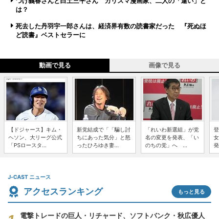
つげ義春さんと白土三平さん カリスマ漫画家、二人の「違い」と
は？
死去した丹羽宇一郎さんは、経済界有数の読書家だった 『死ぬほ
ど読書』ベストセラーに
動画で見る
画像で見る
【ドジャース】キム・
新党結成で「「騙し討
「れいわ新選組」が党
登
ヘソン、大リーグ公式
ちにあった気分」と怒
名の変更を発表、「い
女
「PSロースタ...
ったひろゆき妻...
のちの党」へ ...
発
J-CAST ニュース
アクセスランキング
もっと見る
電撃トレードの巨人・リチャード、ソフトバンク・秋広優人