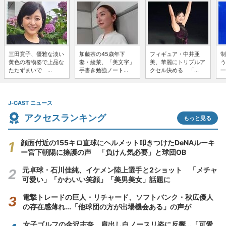
三田寛子、優雅な淡い
加藤茶の45歳年下
フィギュア・中井亜
制
黄色の着物姿で上品な
妻・綾菜、「美文字」
美、華麗にトリプルア
う
たたずまいで ...
手書き勉強ノート...
クセル決める 「...
一
J-CAST ニュース
アクセスランキング
もっと見る
顔面付近の155キロ直球にヘルメット叩きつけたDeNAルーキ
ー宮下朝陽に擁護の声 「負けん気必要」と球団OB
元卓球・石川佳純、イケメン陸上選手と2ショット 「メチャ
可愛い」「かわいい笑顔」「美男美女」話題に
電撃トレードの巨人・リチャード、ソフトバンク・秋広優人
の存在感薄れ...「他球団の方が出場機会ある」の声が
女子ゴルフの金沢志奈、肩出し白ノースリ姿に反響...「可愛