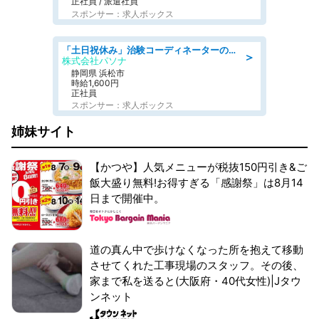
正社員 / 派遣社員
スポンサー：求人ボックス
「土日祝休み」治験コーディネーターのお仕事/未経験OK
＞
株式会社パソナ
静岡県 浜松市
時給1,600円
正社員
スポンサー：求人ボックス
姉妹サイト
【かつや】人気メニューが税抜150円引き&ご
飯大盛り無料!お得すぎる「感謝祭」は8月14
日まで開催中。
道の真ん中で歩けなくなった所を抱えて移動
させてくれた工事現場のスタッフ。その後、
家まで私を送ると(大阪府・40代女性)|Jタウ
ンネット