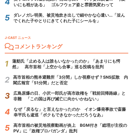
いにも程がある」 ゴルフウェア姿と雰囲気変わって
ダレノガレ明美、被災地炊き出しで細やかな心遣い...「並ん
でくれた子やとりにきてくれた子にシールを」
J-CAST ニュース
コメントランキング
蓮舫氏「止める人は誰もいなかったのか」「あまりにも愕
然」 高市首相「上空から合掌」巡る投稿を批判
高市首相の熊本避難所「3分間」しか視察せず？SNS拡散 内
閣広報官「51分間」だと否定
広島原爆の日、小沢一郎氏が高市政権を「戦前回帰路線」と
非難 「この国は再び滅亡に向かいかねない」
なぜ「戻るな」と言えなかったのか イオン爆発事故で斎藤
幸平氏も逡巡「ボクもできなかっただろうなあ」
高市首相の被災地視察動画が炎上 BGM付き「総理が主役の
PV」に「政権プロパガンダ」批判