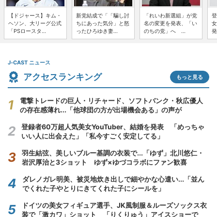
【ドジャース】キム・
新党結成で「「騙し討
「れいわ新選組」が党
登
ヘソン、大リーグ公式
ちにあった気分」と怒
名の変更を発表、「い
女
「PSロースタ...
ったひろゆき妻...
のちの党」へ ...
発
J-CAST ニュース
アクセスランキング
もっと見る
電撃トレードの巨人・リチャード、ソフトバンク・秋広優人
の存在感薄れ...「他球団の方が出場機会ある」の声が
登録者60万超人気美女YouTuber、結婚を発表 「めっちゃ
いい人に出会えた」「私今すごく安定してる」
羽生結弦、美しいブルー基調の衣装で...「ゆず」北川悠仁・
岩沢厚治と3ショット ゆず×ゆづコラボにファン歓喜
ダレノガレ明美、被災地炊き出しで細やかな心遣い...「並ん
でくれた子やとりにきてくれた子にシールを」
ドイツの美女フィギュア選手、JK風制服＆ルーズソックス衣
装で「激カワ」ショット 「りくりゅう」アイスショーで