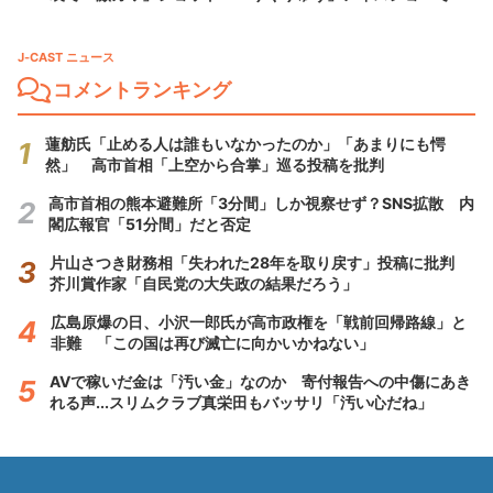
J-CAST ニュース
コメントランキング
蓮舫氏「止める人は誰もいなかったのか」「あまりにも愕
然」 高市首相「上空から合掌」巡る投稿を批判
高市首相の熊本避難所「3分間」しか視察せず？SNS拡散 内
閣広報官「51分間」だと否定
片山さつき財務相「失われた28年を取り戻す」投稿に批判
芥川賞作家「自民党の大失政の結果だろう」
広島原爆の日、小沢一郎氏が高市政権を「戦前回帰路線」と
非難 「この国は再び滅亡に向かいかねない」
AVで稼いだ金は「汚い金」なのか 寄付報告への中傷にあき
れる声...スリムクラブ真栄田もバッサリ「汚い心だね」