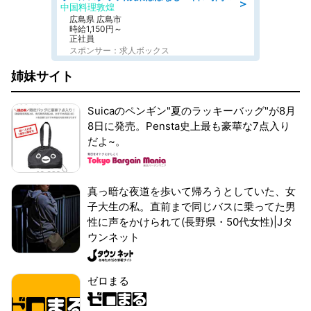
＞
中国料理敦煌
広島県 広島市
時給1,150円～
正社員
スポンサー：求人ボックス
姉妹サイト
Suicaのペンギン"夏のラッキーバッグ"が8月
8日に発売。Pensta史上最も豪華な7点入り
だよ~。
真っ暗な夜道を歩いて帰ろうとしていた、女
子大生の私。直前まで同じバスに乗ってた男
性に声をかけられて(長野県・50代女性)|Jタ
ウンネット
ゼロまる