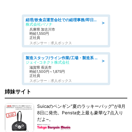
経理/飲食店運営会社での経理事務/即日勤務可/車通勤可/経理/一般事務
＞
株式会社パソナ
兵庫県 加古川市
時給1,550円
正社員
スポンサー：求人ボックス
製造スタッフ/ライン作業/工場・製造系 エンジン部品の機械加工/未経験可/昼食代無料
＞
ジェイ-コネクト株式会社
滋賀県 長浜市
時給1,500円～1,875円
正社員
スポンサー：求人ボックス
姉妹サイト
Suicaのペンギン"夏のラッキーバッグ"が8月
8日に発売。Pensta史上最も豪華な7点入り
だよ~。