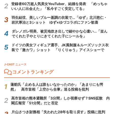
登録者60万超人気美女YouTuber、結婚を発表 「めっちゃ
いい人に出会えた」「私今すごく安定してる」
羽生結弦、美しいブルー基調の衣装で...「ゆず」北川悠仁・
岩沢厚治と3ショット ゆず×ゆづコラボにファン歓喜
ダレノガレ明美、被災地炊き出しで細やかな心遣い...「並ん
でくれた子やとりにきてくれた子にシールを」
ドイツの美女フィギュア選手、JK風制服＆ルーズソックス衣
装で「激カワ」ショット 「りくりゅう」アイスショーで
J-CAST ニュース
コメントランキング
蓮舫氏「止める人は誰もいなかったのか」「あまりにも愕
然」 高市首相「上空から合掌」巡る投稿を批判
高市首相の熊本避難所「3分間」しか視察せず？SNS拡散 内
閣広報官「51分間」だと否定
片山さつき財務相「失われた28年を取り戻す」投稿に批判