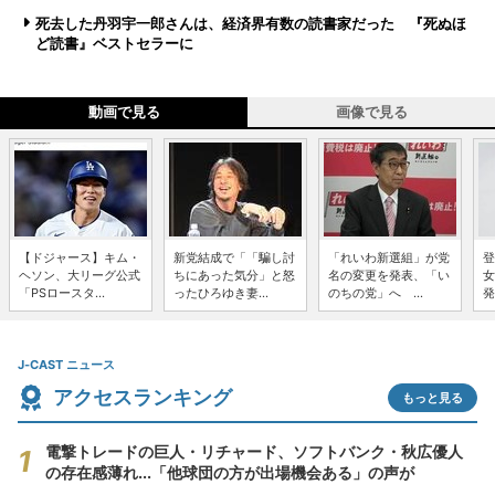
死去した丹羽宇一郎さんは、経済界有数の読書家だった 『死ぬほ
ど読書』ベストセラーに
動画で見る
画像で見る
【ドジャース】キム・
新党結成で「「騙し討
「れいわ新選組」が党
登
ヘソン、大リーグ公式
ちにあった気分」と怒
名の変更を発表、「い
女
「PSロースタ...
ったひろゆき妻...
のちの党」へ ...
発
J-CAST ニュース
アクセスランキング
もっと見る
電撃トレードの巨人・リチャード、ソフトバンク・秋広優人
の存在感薄れ...「他球団の方が出場機会ある」の声が