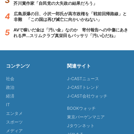
芥川賞作家「自民党の大失政の結果だろう」
広島原爆の日、小沢一郎氏が高市政権を「戦前回帰路線」と
非難 「この国は再び滅亡に向かいかねない」
AVで稼いだ金は「汚い金」なのか 寄付報告への中傷にあき
れる声...スリムクラブ真栄田もバッサリ「汚い心だね」
コンテンツ
関連サイト
社会
J-CASTニュース
政治
J-CASTトレンド
経済
J-CAST会社ウォッチ
IT
BOOKウォッチ
エンタメ
東京バーゲンマニア
スポーツ
Jタウンネット
メディア