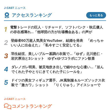
J-CAST ニュース
アクセスランキング
もっと見る
電撃トレードの巨人・リチャード、ソフトバンク・秋広優人
の存在感薄れ...「他球団の方が出場機会ある」の声が
登録者60万超人気美女YouTuber、結婚を発表 「めっちゃ
いい人に出会えた」「私今すごく安定してる」
羽生結弦、美しいブルー基調の衣装で...「ゆず」北川悠仁・
岩沢厚治と3ショット ゆず×ゆづコラボにファン歓喜
ダレノガレ明美、被災地炊き出しで細やかな心遣い...「並ん
でくれた子やとりにきてくれた子にシールを」
ドイツの美女フィギュア選手、JK風制服＆ルーズソックス衣
装で「激カワ」ショット 「りくりゅう」アイスショーで
J-CAST ニュース
コメントランキング