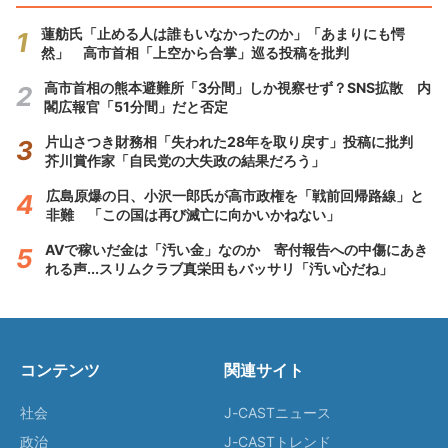
蓮舫氏「止める人は誰もいなかったのか」「あまりにも愕
然」 高市首相「上空から合掌」巡る投稿を批判
高市首相の熊本避難所「3分間」しか視察せず？SNS拡散 内
閣広報官「51分間」だと否定
片山さつき財務相「失われた28年を取り戻す」投稿に批判
芥川賞作家「自民党の大失政の結果だろう」
広島原爆の日、小沢一郎氏が高市政権を「戦前回帰路線」と
非難 「この国は再び滅亡に向かいかねない」
AVで稼いだ金は「汚い金」なのか 寄付報告への中傷にあき
れる声...スリムクラブ真栄田もバッサリ「汚い心だね」
コンテンツ
関連サイト
社会
J-CASTニュース
政治
J-CASTトレンド