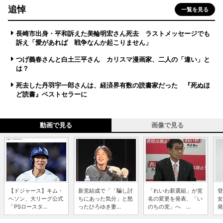
追悼
一覧を見る
長崎市出身・平和訴えた美輪明宏さん死去 ラストメッセージでも
訴え「愛があれば 戦争なんか起こりません」
つげ義春さんと白土三平さん カリスマ漫画家、二人の「違い」と
は？
死去した丹羽宇一郎さんは、経済界有数の読書家だった 『死ぬほ
ど読書』ベストセラーに
動画で見る
画像で見る
【ドジャース】キム・
新党結成で「「騙し討
「れいわ新選組」が党
登
ヘソン、大リーグ公式
ちにあった気分」と怒
名の変更を発表、「い
女
「PSロースタ...
ったひろゆき妻...
のちの党」へ ...
発