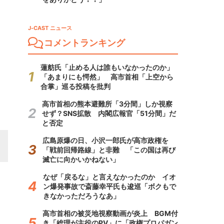
J-CAST ニュース
コメントランキング
蓮舫氏「止める人は誰もいなかったのか」
「あまりにも愕然」 高市首相「上空から
合掌」巡る投稿を批判
高市首相の熊本避難所「3分間」しか視察
せず？SNS拡散 内閣広報官「51分間」だ
と否定
広島原爆の日、小沢一郎氏が高市政権を
「戦前回帰路線」と非難 「この国は再び
滅亡に向かいかねない」
なぜ「戻るな」と言えなかったのか イオ
ン爆発事故で斎藤幸平氏も逡巡「ボクもで
きなかっただろうなあ」
高市首相の被災地視察動画が炎上 BGM付
き「総理が主役のPV」に「政権プロパガン