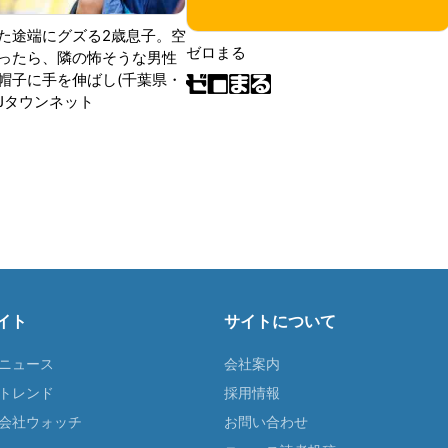
た途端にグズる2歳息子。空
ゼロまる
ったら、隣の怖そうな男性
帽子に手を伸ばし(千葉県・
|Jタウンネット
イト
サイトについて
Tニュース
会社案内
Tトレンド
採用情報
ST会社ウォッチ
お問い合わせ