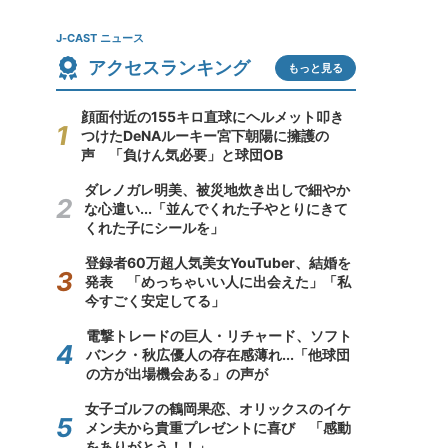
J-CAST ニュース
アクセスランキング
もっと見る
顔面付近の155キロ直球にヘルメット叩き
つけたDeNAルーキー宮下朝陽に擁護の
声 「負けん気必要」と球団OB
ダレノガレ明美、被災地炊き出しで細やか
な心遣い...「並んでくれた子やとりにきて
くれた子にシールを」
登録者60万超人気美女YouTuber、結婚を
発表 「めっちゃいい人に出会えた」「私
今すごく安定してる」
電撃トレードの巨人・リチャード、ソフト
バンク・秋広優人の存在感薄れ...「他球団
の方が出場機会ある」の声が
女子ゴルフの鶴岡果恋、オリックスのイケ
メン夫から貴重プレゼントに喜び 「感動
をありがとう！！」