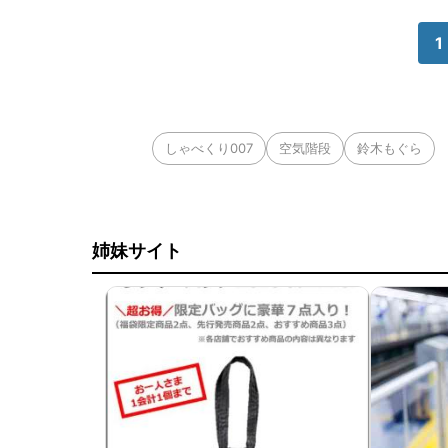
1
しゃべくり007
空気階段
鈴木もぐら
姉妹サイト