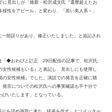
でに見出しが「維新・松沢成文氏『還暦超えたお
多様性をアピール」と変わり、「若い美人系～」
一部誤りがあり、修正いたしました」と追記され
「◆おわびと訂正 29日配信の記事で、松沢氏
の女性候補もいる』と表記し、見出しにも使用し
鋭の女性候補』でした。演説での発言を正確に聴
、発言についての松沢氏への事実確認も不十分で
わびいたします」となっている。
りを認め謝罪に来た。猛省を促す」とツイッター