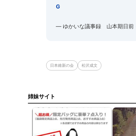
G
— ゆかいな議事録 山本期日前 (@
日本維新の会
松沢成文
姉妹サイト