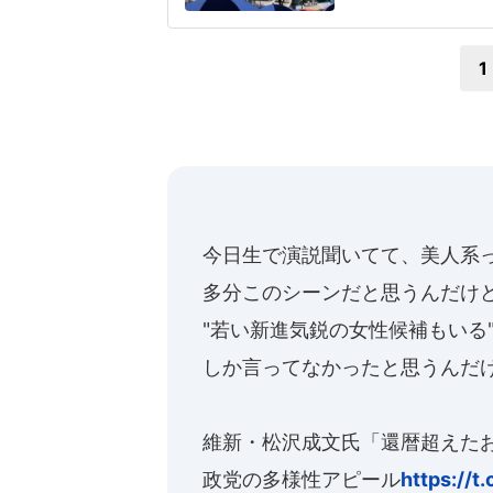
ヘルメットを叩きつ
日は両チームが2死
1
今日生で演説聞いてて、美人系
多分このシーンだと思うんだけ
"若い新進気鋭の女性候補もいる
しか言ってなかったと思うんだ
維新・松沢成文氏「還暦超えた
政党の多様性アピール
https://t