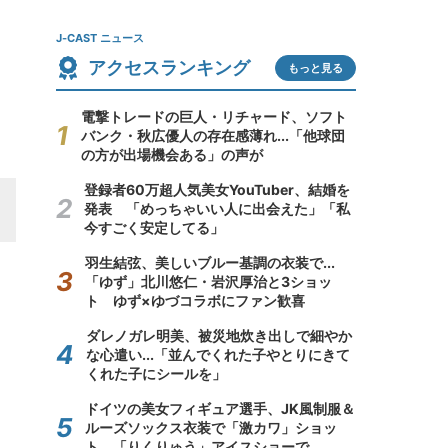
J-CAST ニュース
アクセスランキング
もっと見る
電撃トレードの巨人・リチャード、ソフト
バンク・秋広優人の存在感薄れ...「他球団
の方が出場機会ある」の声が
登録者60万超人気美女YouTuber、結婚を
発表 「めっちゃいい人に出会えた」「私
今すごく安定してる」
羽生結弦、美しいブルー基調の衣装で...
「ゆず」北川悠仁・岩沢厚治と3ショッ
ト ゆず×ゆづコラボにファン歓喜
ダレノガレ明美、被災地炊き出しで細やか
な心遣い...「並んでくれた子やとりにきて
くれた子にシールを」
ドイツの美女フィギュア選手、JK風制服＆
ルーズソックス衣装で「激カワ」ショッ
ト 「りくりゅう」アイスショーで