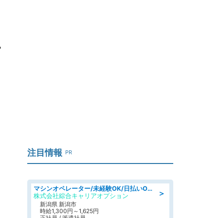
に
注目情報
PR
マシンオペレーター/未経験OK/日払いOK/寮費無料/交替制/20・30・40代活躍中
＞
株式会社綜合キャリアオプション
新潟県 新潟市
時給1,300円～1,625円
正社員 / 派遣社員