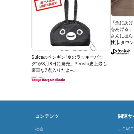
「孫にあげ
をあげる」
さんに握ら
性)|Jタウ
Suicaのペンギン"夏のラッキーバッ
グ"が8月8日に発売。Pensta史上最も
豪華な7点入りだよ~。
コンテンツ
関連サ
社会
J-CAS