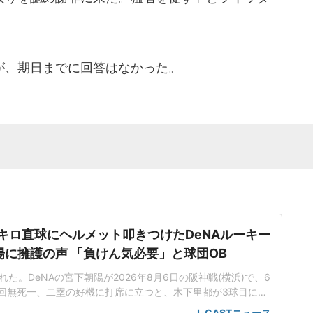
、期日までに回答はなかった。
5キロ直球にヘルメット叩きつけたDeNAルーキー
陽に擁護の声 「負けん気必要」と球団OB
た。DeNAの宮下朝陽が2026年8月6日の阪神戦(横浜)で、6
回無死一、二塁の好機に打席に立つと、木下里都が3球目に投
が顔面付近へ。もんどり打ってよけた宮下は怒りの表情を見せて
J-CASTニュース