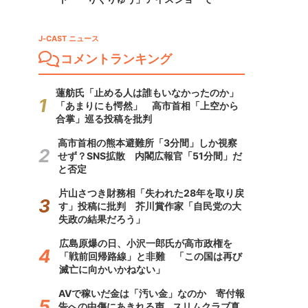
J-CAST ニュース
コメントランキング
蓮舫氏「止める人は誰もいなかったのか」
「あまりにも愕然」 高市首相「上空から
合掌」巡る投稿を批判
高市首相の熊本避難所「3分間」しか視察
せず？SNS拡散 内閣広報官「51分間」だ
と否定
片山さつき財務相「失われた28年を取り戻
す」投稿に批判 芥川賞作家「自民党の大
失政の結果だろう」
広島原爆の日、小沢一郎氏が高市政権を
「戦前回帰路線」と非難 「この国は再び
滅亡に向かいかねない」
AVで稼いだ金は「汚い金」なのか 寄付報
告への中傷にあきれる声...スリムクラブ真