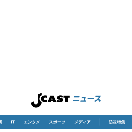
済
IT
エンタメ
スポーツ
メディア
防災特集