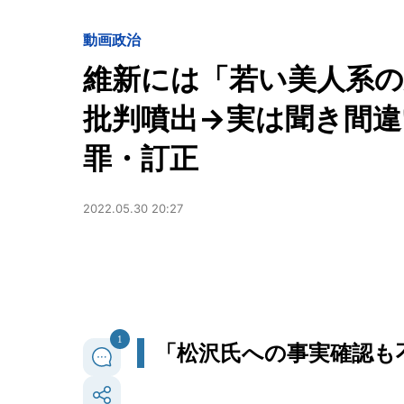
動画
政治
維新には「若い美人系の
批判噴出→実は聞き間違
罪・訂正
2022.05.30 20:27
1
「松沢氏への事実確認も