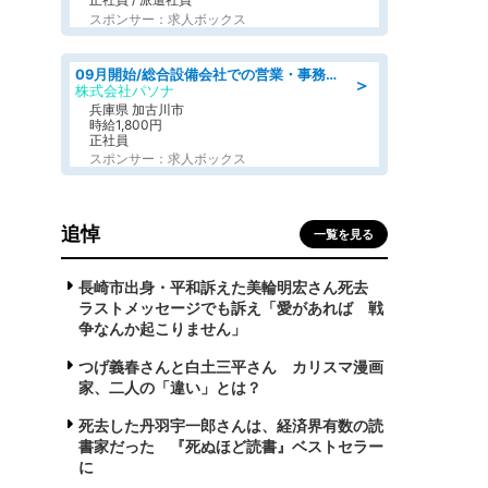
スポンサー：求人ボックス
09月開始/総合設備会社での営業・事務のお仕事/車通勤可/賞与あり/営業/営業事務
＞
株式会社パソナ
兵庫県 加古川市
時給1,800円
正社員
スポンサー：求人ボックス
追悼
一覧を見る
長崎市出身・平和訴えた美輪明宏さん死去
ラストメッセージでも訴え「愛があれば 戦
争なんか起こりません」
つげ義春さんと白土三平さん カリスマ漫画
家、二人の「違い」とは？
死去した丹羽宇一郎さんは、経済界有数の読
書家だった 『死ぬほど読書』ベストセラー
に