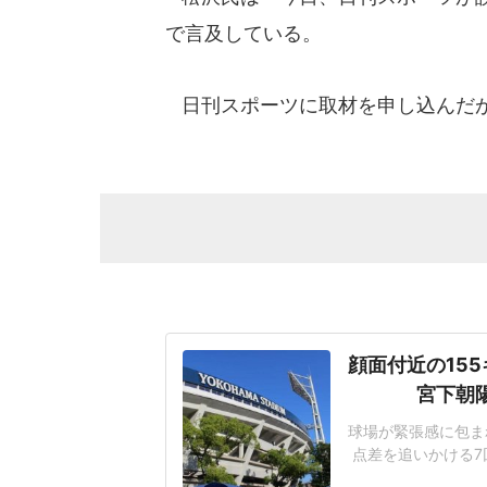
で言及している。
日刊スポーツに取材を申し込んだが
顔面付近の15
宮下朝
球場が緊張感に包まれ
点差を追いかける7
じた155キロ直球