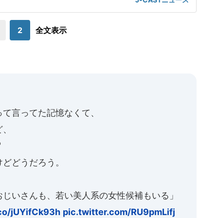
けた。「熱くなってしまった部分があったのでしょう」前日5
球ずつを受け、この試合でも阪神のデルミス・ガルシアが2回
に死球を受けた。内
2
全文表示
って言ってた記憶なくて、
ど、
"
けどどうだろう。
おじいさんも、若い美人系の女性候補もいる」
.co/jUYifCk93h
pic.twitter.com/RU9pmLifj