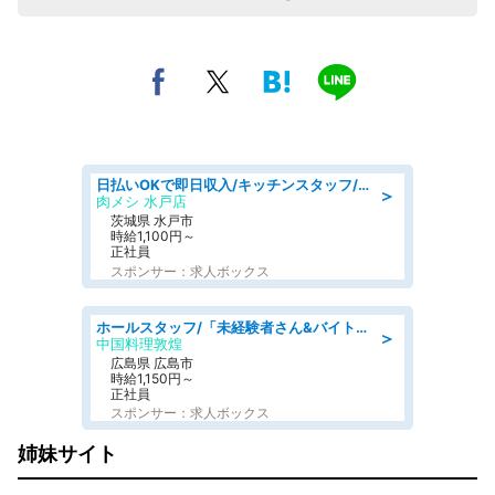
日払いOKで即日収入/キッチンスタッフ/「原付免許必須」デリバリー業務など、自己成長可能な幅広い仕事に挑戦!髪型自由&ピアス・ネイルOK/茨城県/水戸市
＞
肉メシ 水戸店
茨城県 水戸市
時給1,100円～
正社員
スポンサー：求人ボックス
ホールスタッフ/「未経験者さん&バイトデビューも大歓迎」残業ほぼなし×1日3時間〜勤務OK!フォロー体制も充実/広島県/広島市南区
＞
中国料理敦煌
広島県 広島市
時給1,150円～
正社員
スポンサー：求人ボックス
姉妹サイト