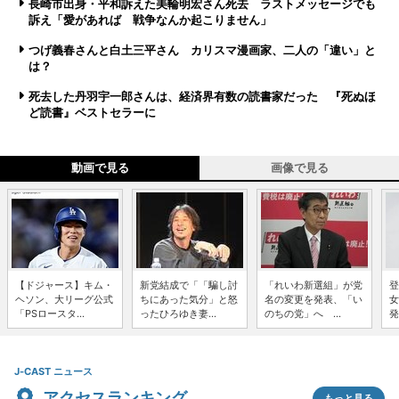
長崎市出身・平和訴えた美輪明宏さん死去 ラストメッセージでも
訴え「愛があれば 戦争なんか起こりません」
つげ義春さんと白土三平さん カリスマ漫画家、二人の「違い」と
は？
死去した丹羽宇一郎さんは、経済界有数の読書家だった 『死ぬほ
ど読書』ベストセラーに
動画で見る
画像で見る
【ドジャース】キム・
新党結成で「「騙し討
「れいわ新選組」が党
登
ヘソン、大リーグ公式
ちにあった気分」と怒
名の変更を発表、「い
女
「PSロースタ...
ったひろゆき妻...
のちの党」へ ...
発
J-CAST ニュース
アクセスランキング
もっと見る