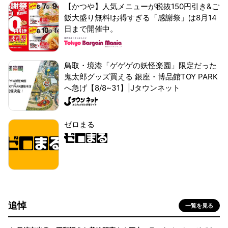
【かつや】人気メニューが税抜150円引き&ご
飯大盛り無料!お得すぎる「感謝祭」は8月14
日まで開催中。
鳥取・境港「ゲゲゲの妖怪楽園」限定だった
鬼太郎グッズ買える 銀座・博品館TOY PARK
へ急げ【8/8~31】|Jタウンネット
ゼロまる
追悼
一覧を見る