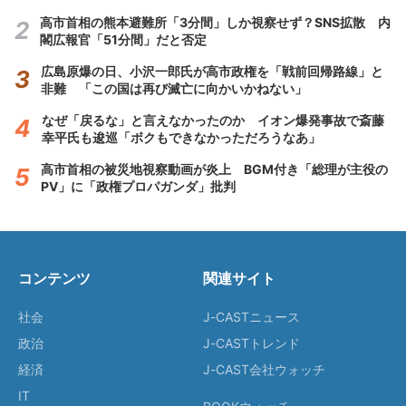
高市首相の熊本避難所「3分間」しか視察せず？SNS拡散 内
閣広報官「51分間」だと否定
広島原爆の日、小沢一郎氏が高市政権を「戦前回帰路線」と
非難 「この国は再び滅亡に向かいかねない」
なぜ「戻るな」と言えなかったのか イオン爆発事故で斎藤
幸平氏も逡巡「ボクもできなかっただろうなあ」
高市首相の被災地視察動画が炎上 BGM付き「総理が主役の
PV」に「政権プロパガンダ」批判
コンテンツ
関連サイト
社会
J-CASTニュース
政治
J-CASTトレンド
経済
J-CAST会社ウォッチ
IT