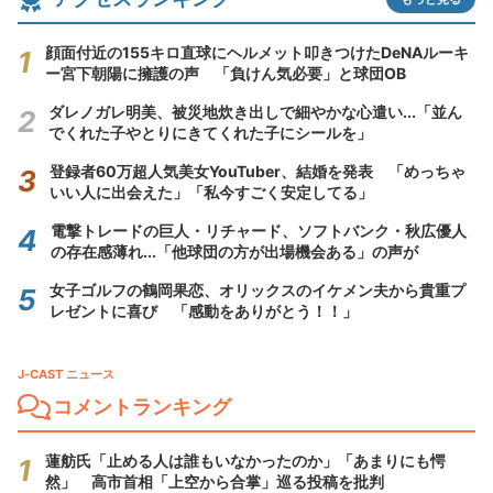
顔面付近の155キロ直球にヘルメット叩きつけたDeNAルーキ
ー宮下朝陽に擁護の声 「負けん気必要」と球団OB
ダレノガレ明美、被災地炊き出しで細やかな心遣い...「並ん
でくれた子やとりにきてくれた子にシールを」
登録者60万超人気美女YouTuber、結婚を発表 「めっちゃ
いい人に出会えた」「私今すごく安定してる」
電撃トレードの巨人・リチャード、ソフトバンク・秋広優人
の存在感薄れ...「他球団の方が出場機会ある」の声が
女子ゴルフの鶴岡果恋、オリックスのイケメン夫から貴重プ
レゼントに喜び 「感動をありがとう！！」
J-CAST ニュース
コメントランキング
蓮舫氏「止める人は誰もいなかったのか」「あまりにも愕
然」 高市首相「上空から合掌」巡る投稿を批判