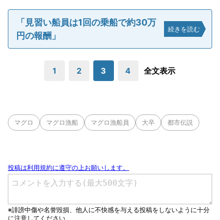
「見習い船員は1回の乗船で約30万
続きを読む
円の報酬」
1
2
3
4
全文表示
マグロ
マグロ漁船
マグロ漁船員
大卒
都市伝説