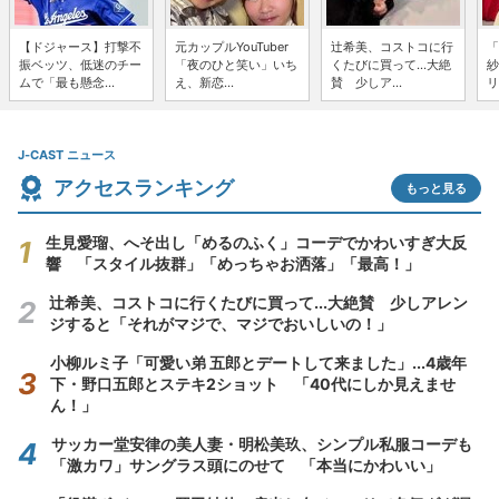
【ドジャース】打撃不
元カップルYouTuber
辻希美、コストコに行
「
振ベッツ、低迷のチー
「夜のひと笑い」いち
くたびに買って...大絶
紗
ムで「最も懸念...
え、新恋...
賛 少しア...
リ
J-CAST ニュース
アクセスランキング
もっと見る
生見愛瑠、へそ出し「めるのふく」コーデでかわいすぎ大反
響 「スタイル抜群」「めっちゃお洒落」「最高！」
辻希美、コストコに行くたびに買って...大絶賛 少しアレン
ジすると「それがマジで、マジでおいしいの！」
小柳ルミ子「可愛い弟 五郎とデートして来ました」...4歳年
下・野口五郎とステキ2ショット 「40代にしか見えませ
ん！」
サッカー堂安律の美人妻・明松美玖、シンプル私服コーデも
「激カワ」サングラス頭にのせて 「本当にかわいい」