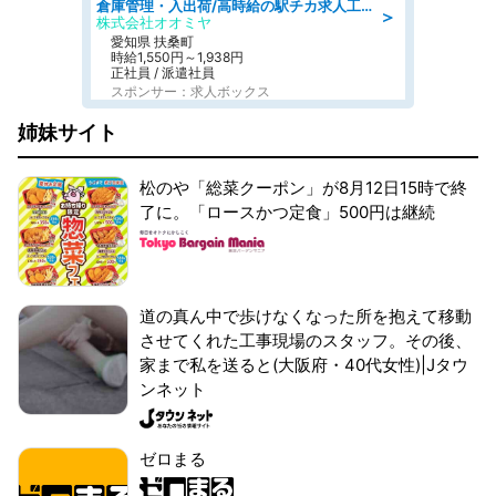
倉庫管理・入出荷/高時給の駅チカ求人工場内で荷物の受け取り・確認スタッフ
＞
株式会社オオミヤ
愛知県 扶桑町
時給1,550円～1,938円
正社員 / 派遣社員
スポンサー：求人ボックス
姉妹サイト
松のや「総菜クーポン」が8月12日15時で終
了に。「ロースかつ定食」500円は継続
道の真ん中で歩けなくなった所を抱えて移動
させてくれた工事現場のスタッフ。その後、
家まで私を送ると(大阪府・40代女性)|Jタウ
ンネット
ゼロまる