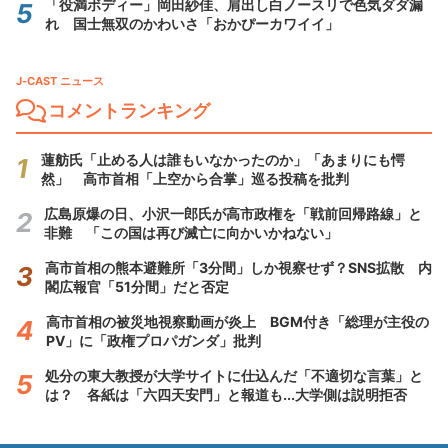
「役満ボディー」岡田紗佳、肩出し白ノースリで色気ダダ漏
れ 国士無双のかわいさ「おかぴーカワイイ」
J-CAST ニュース
コメントランキング
蓮舫氏「止める人は誰もいなかったのか」「あまりにも愕
然」 高市首相「上空から合掌」巡る投稿を批判
広島原爆の日、小沢一郎氏が高市政権を「戦前回帰路線」と
非難 「この国は再び滅亡に向かいかねない」
高市首相の熊本避難所「3分間」しか視察せず？SNS拡散 内
閣広報官「51分間」だと否定
高市首相の被災地視察動画が炎上 BGM付き「総理が主役の
PV」に「政権プロパガンダ」批判
処分の東大教授が大学サイトに仕込んだ「不適切な言葉」と
は？ 各紙は「六四天安門」と報道も...大学側は説明拒否