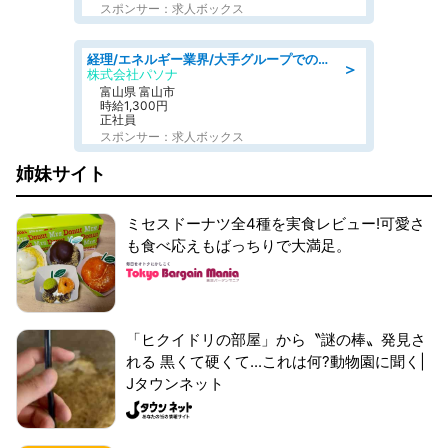
スポンサー：求人ボックス
経理/エネルギー業界/大手グループでの経理事務のお仕事/駅近/車通勤可/経理
＞
株式会社パソナ
富山県 富山市
時給1,300円
正社員
スポンサー：求人ボックス
姉妹サイト
ミセスドーナツ全4種を実食レビュー!可愛さ
も食べ応えもばっちりで大満足。
「ヒクイドリの部屋」から〝謎の棒〟発見さ
れる 黒くて硬くて...これは何?動物園に聞く|
Jタウンネット