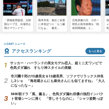
「異物使用疑惑」元韓
熊本市長、相次ぐ余震
広島原爆の日、小沢一
張
国セーブ王、出場停止
に本音ぽつり「もう嫌
郎氏が高市政権を「戦
ォ
明けマウンドで...
だなぁ」 被災...
前回帰路線」と...
気
J-CAST ニュース
アクセスランキング
もっと見る
サッカー・ハーランドの美女モデル恋人、超ミニ丈ワンピで
色気ダダ漏れ すらり神スタイルの美貌
市川團十郎の15歳長女＆13歳長男、ソファでリラックス仲良
し2ショ 「海老蔵さんにも麻央さんにも似てますね」「大人
になったな～」
NHK朝ドラ「風、薫る」、色気ダダ漏れ俳優の強烈インパク
ト登場シーンに沸く 「苦しそうなのに」「シャツ姿艶っぽ
い」