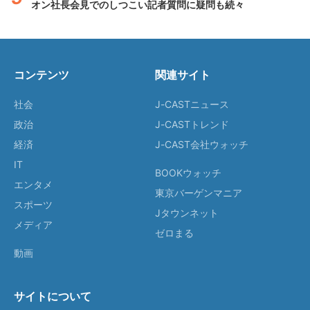
オン社長会見でのしつこい記者質問に疑問も続々
コンテンツ
関連サイト
社会
J-CASTニュース
政治
J-CASTトレンド
経済
J-CAST会社ウォッチ
IT
BOOKウォッチ
エンタメ
東京バーゲンマニア
スポーツ
Jタウンネット
メディア
ゼロまる
動画
サイトについて