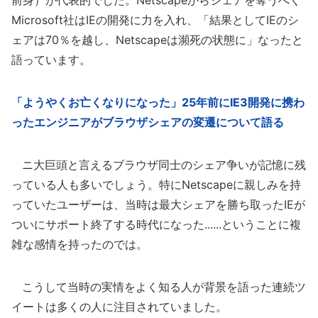
前身）が代表的でした。Netscapeからシェアを奪うべく
Microsoft社はIEの開発に力を入れ、「結果としてIEのシ
ェアは70％を越し、Netscapeは瀕死の状態に」なったと
語っています。
「ようやくお亡くなりになった」25年前にIE3開発に携わ
ったエンジニアがブラウザシェアの変遷について語る
ニ大巨頭と言えるブラウザ同士のシェア争いが記憶に残
っている人も多いでしょう。特にNetscapeに親しみを持
っていたユーザーは、当時は最大シェアを勝ち取ったIEが
ついにサポート終了する時代になった......ということに複
雑な感情を持ったのでは。
こうして当時の実情をよく知る人が背景を語った連続ツ
イートは多くの人に注目されていました。