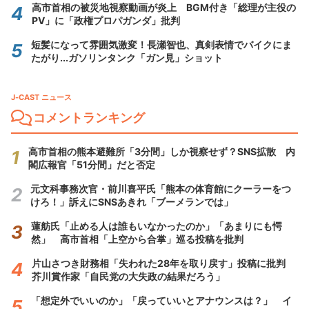
高市首相の被災地視察動画が炎上 BGM付き「総理が主役の
PV」に「政権プロパガンダ」批判
短髪になって雰囲気激変！長瀬智也、真剣表情でバイクにま
たがり...ガソリンタンク「ガン見」ショット
J-CAST ニュース
コメントランキング
高市首相の熊本避難所「3分間」しか視察せず？SNS拡散 内
閣広報官「51分間」だと否定
元文科事務次官・前川喜平氏「熊本の体育館にクーラーをつ
けろ！」訴えにSNSあきれ「ブーメランでは」
蓮舫氏「止める人は誰もいなかったのか」「あまりにも愕
然」 高市首相「上空から合掌」巡る投稿を批判
片山さつき財務相「失われた28年を取り戻す」投稿に批判
芥川賞作家「自民党の大失政の結果だろう」
「想定外でいいのか」「戻っていいとアナウンスは？」 イ