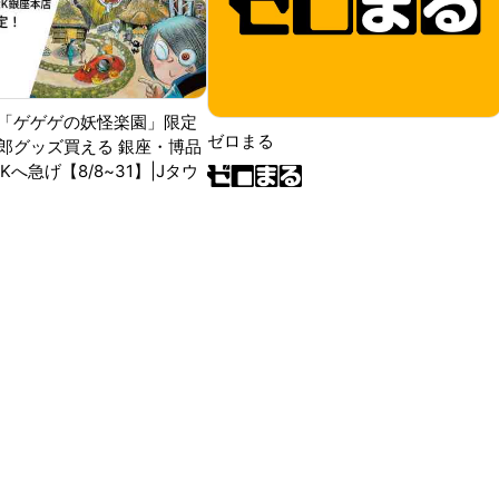
「ゲゲゲの妖怪楽園」限定
ゼロまる
郎グッズ買える 銀座・博品
RKへ急げ【8/8~31】|Jタウ