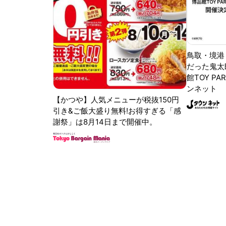
鳥取・境港
だった鬼太
館TOY PA
ンネット
【かつや】人気メニューが税抜150円
引き&ご飯大盛り無料!お得すぎる「感
謝祭」は8月14日まで開催中。