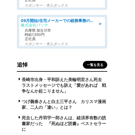
スポンサー：求人ボックス
09月開始/住宅メーカーでの総務事務のお仕事/駅近/車通勤可/一般事務/人事労務
＞
株式会社パソナ
兵庫県 加古川市
時給1,550円
正社員
スポンサー：求人ボックス
追悼
一覧を見る
長崎市出身・平和訴えた美輪明宏さん死去
ラストメッセージでも訴え「愛があれば 戦
争なんか起こりません」
つげ義春さんと白土三平さん カリスマ漫画
家、二人の「違い」とは？
死去した丹羽宇一郎さんは、経済界有数の読
書家だった 『死ぬほど読書』ベストセラー
に