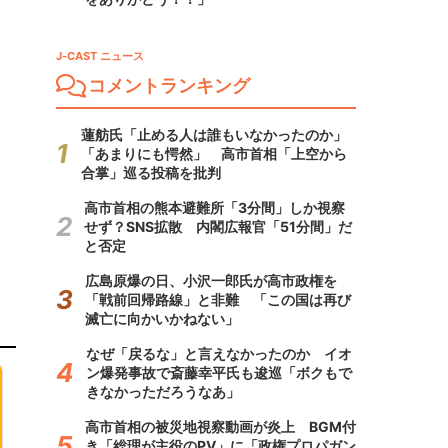
J-CAST ニュース
コメントランキング
蓮舫氏「止める人は誰もいなかったのか」
「あまりにも愕然」 高市首相「上空から
合掌」巡る投稿を批判
高市首相の熊本避難所「3分間」しか視察
せず？SNS拡散 内閣広報官「51分間」だ
と否定
広島原爆の日、小沢一郎氏が高市政権を
「戦前回帰路線」と非難 「この国は再び
滅亡に向かいかねない」
なぜ「戻るな」と言えなかったのか イオ
ン爆発事故で斎藤幸平氏も逡巡「ボクもで
きなかっただろうなあ」
高市首相の被災地視察動画が炎上 BGM付
き「総理が主役のPV」に「政権プロパガン