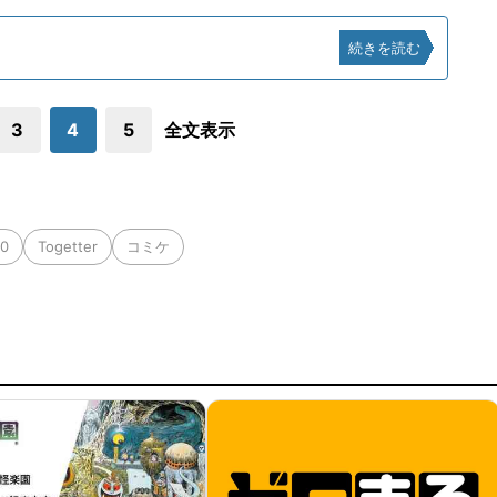
続きを読む
3
4
5
全文表示
00
Togetter
コミケ