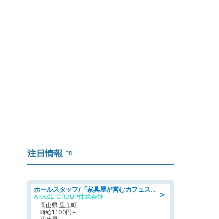
注目情報
PR
ホールスタッフ/「家具屋が営むカフェスタッフ!」週2日～OK!嬉しいまかない付き/岡山県/浅口郡里庄町
＞
AKASE GROUP株式会社
岡山県 里庄町
時給1,100円～
正社員