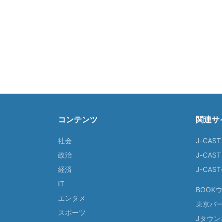
コンテンツ
関連サ
社会
J-CAS
政治
J-CAS
経済
J-CA
IT
BOOK
エンタメ
東京バ
スポーツ
Jタウン