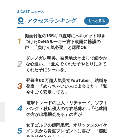
J-CAST ニュース
アクセスランキング
もっと見る
顔面付近の155キロ直球にヘルメット叩き
つけたDeNAルーキー宮下朝陽に擁護の
声 「負けん気必要」と球団OB
ダレノガレ明美、被災地炊き出しで細やか
な心遣い...「並んでくれた子やとりにきて
くれた子にシールを」
登録者60万超人気美女YouTuber、結婚を
発表 「めっちゃいい人に出会えた」「私
今すごく安定してる」
電撃トレードの巨人・リチャード、ソフト
バンク・秋広優人の存在感薄れ...「他球団
の方が出場機会ある」の声が
女子ゴルフの鶴岡果恋、オリックスのイケ
メン夫から貴重プレゼントに喜び 「感動
をありがとう！！」