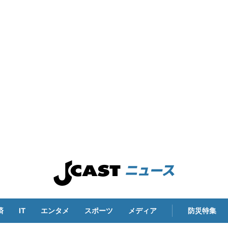
済
IT
エンタメ
スポーツ
メディア
防災特集