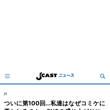
IT
ついに第100回...私達はなぜコミケに