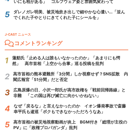
いにも程がある」 ゴルフウェア姿と雰囲気変わって
ダレノガレ明美、被災地炊き出しで細やかな心遣い...「並ん
でくれた子やとりにきてくれた子にシールを」
J-CAST ニュース
コメントランキング
蓮舫氏「止める人は誰もいなかったのか」「あまりにも愕
然」 高市首相「上空から合掌」巡る投稿を批判
高市首相の熊本避難所「3分間」しか視察せず？SNS拡散 内
閣広報官「51分間」だと否定
広島原爆の日、小沢一郎氏が高市政権を「戦前回帰路線」と
非難 「この国は再び滅亡に向かいかねない」
なぜ「戻るな」と言えなかったのか イオン爆発事故で斎藤
幸平氏も逡巡「ボクもできなかっただろうなあ」
高市首相の被災地視察動画が炎上 BGM付き「総理が主役の
PV」に「政権プロパガンダ」批判