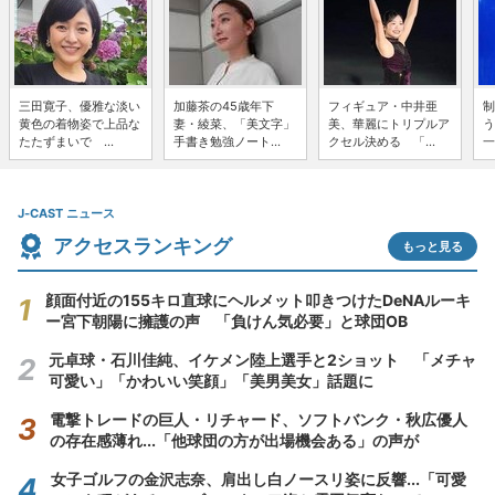
三田寛子、優雅な淡い
加藤茶の45歳年下
フィギュア・中井亜
制
黄色の着物姿で上品な
妻・綾菜、「美文字」
美、華麗にトリプルア
う
たたずまいで ...
手書き勉強ノート...
クセル決める 「...
一
J-CAST ニュース
アクセスランキング
もっと見る
顔面付近の155キロ直球にヘルメット叩きつけたDeNAルーキ
ー宮下朝陽に擁護の声 「負けん気必要」と球団OB
元卓球・石川佳純、イケメン陸上選手と2ショット 「メチャ
可愛い」「かわいい笑顔」「美男美女」話題に
電撃トレードの巨人・リチャード、ソフトバンク・秋広優人
の存在感薄れ...「他球団の方が出場機会ある」の声が
女子ゴルフの金沢志奈、肩出し白ノースリ姿に反響...「可愛