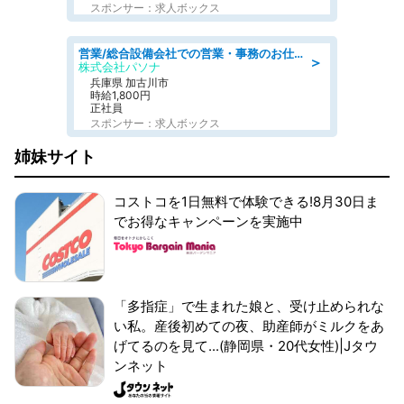
スポンサー：求人ボックス
営業/総合設備会社での営業・事務のお仕事/即日勤務可/車通勤可/営業/営業事務
＞
株式会社パソナ
兵庫県 加古川市
時給1,800円
正社員
スポンサー：求人ボックス
姉妹サイト
コストコを1日無料で体験できる!8月30日ま
でお得なキャンペーンを実施中
「多指症」で生まれた娘と、受け止められな
い私。産後初めての夜、助産師がミルクをあ
げてるのを見て...(静岡県・20代女性)|Jタウ
ンネット