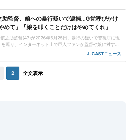
助監督、娘への暴行疑いで逮捕...G党呼びかけ
やめて」「娘を叩くことだけはやめてくれ」
之助監督(47)が2026年5月25日、暴行の疑いで警視庁に現
とを巡り、インターネット上で巨人ファンが監督や娘に対する
るよう呼びかけた。「誹謗中傷は訴えられますよ!絶対に辞め
J-CASTニュース
よると、阿部監督は東京・渋谷区の自宅で18歳の娘に暴行を加
10分ごろ、児童相談所から110番通報があり、駆けつけた警察官
に逮捕された。警
2
全文表示