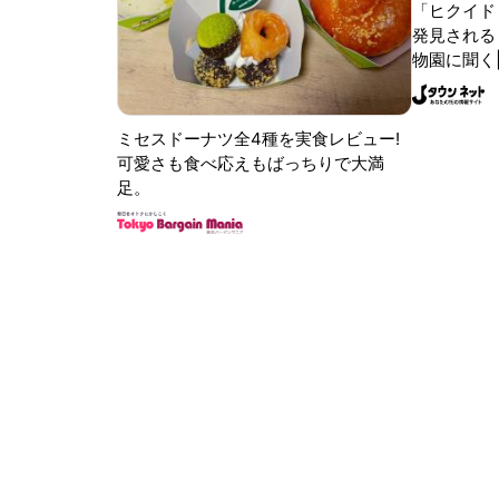
「ヒクイド
発見される 
物園に聞く
ミセスドーナツ全4種を実食レビュー!
可愛さも食べ応えもばっちりで大満
足。