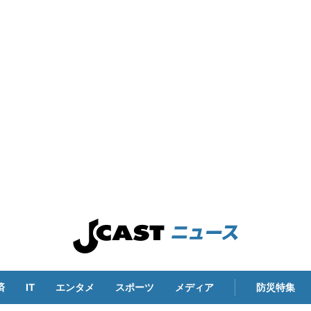
済
IT
エンタメ
スポーツ
メディア
防災特集