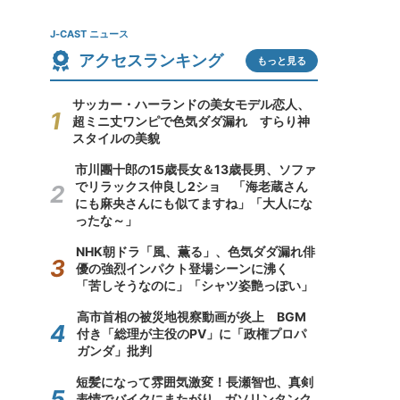
J-CAST ニュース
アクセスランキング
もっと見る
サッカー・ハーランドの美女モデル恋人、
超ミニ丈ワンピで色気ダダ漏れ すらり神
スタイルの美貌
市川團十郎の15歳長女＆13歳長男、ソファ
でリラックス仲良し2ショ 「海老蔵さん
にも麻央さんにも似てますね」「大人にな
ったな～」
NHK朝ドラ「風、薫る」、色気ダダ漏れ俳
優の強烈インパクト登場シーンに沸く
「苦しそうなのに」「シャツ姿艶っぽい」
高市首相の被災地視察動画が炎上 BGM
付き「総理が主役のPV」に「政権プロパ
ガンダ」批判
短髪になって雰囲気激変！長瀬智也、真剣
表情でバイクにまたがり...ガソリンタンク