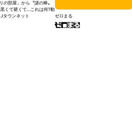
リの部屋」から〝謎の棒〟
黒くて硬くて...これは何?動
|Jタウンネット
ゼロまる