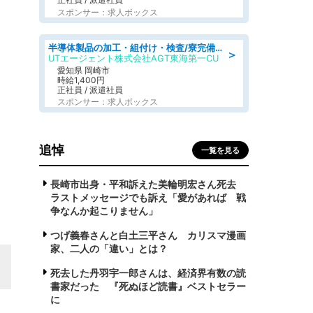
スポンサー：求人ボックス
半導体製品の加工・組付け・検査/寮完備/日勤/日払い/工場・製造
＞
UTエージェント株式会社AGT東海第一CU
愛知県 岡崎市
時給1,400円
正社員 / 派遣社員
スポンサー：求人ボックス
追悼
一覧を見る
長崎市出身・平和訴えた美輪明宏さん死去
ラストメッセージでも訴え「愛があれば 戦
争なんか起こりません」
つげ義春さんと白土三平さん カリスマ漫画
家、二人の「違い」とは？
死去した丹羽宇一郎さんは、経済界有数の読
書家だった 『死ぬほど読書』ベストセラー
に