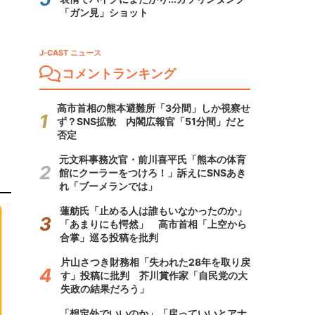
「ガン見」ショット
J-CAST ニュース
コメントランキング
高市首相の熊本避難所「3分間」しか視察せ
ず？SNS拡散 内閣広報官「51分間」だと
否定
元文科事務次官・前川喜平氏「熊本の体育
館にクーラーをつけろ！」訴えにSNSあき
れ「ブーメランでは」
蓮舫氏「止める人は誰もいなかったのか」
「あまりにも愕然」 高市首相「上空から
合掌」巡る投稿を批判
片山さつき財務相「失われた28年を取り戻
す」投稿に批判 芥川賞作家「自民党の大
失政の結果だろう」
「想定外でいいのか」「戻っていいとアナ