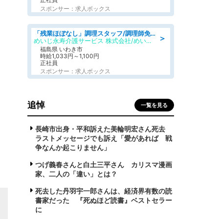
スポンサー：求人ボックス
「残業ほぼなし」調理スタッフ/調理師免許必須/正職員/日勤のみ/住宅型有料老人ホーム
＞
めいじ永寿介護サービス 株式会社/めいじ永寿介護サービスセンター
福島県 いわき市
時給1,033円～1,100円
正社員
スポンサー：求人ボックス
追悼
一覧を見る
長崎市出身・平和訴えた美輪明宏さん死去
ラストメッセージでも訴え「愛があれば 戦
争なんか起こりません」
つげ義春さんと白土三平さん カリスマ漫画
家、二人の「違い」とは？
死去した丹羽宇一郎さんは、経済界有数の読
書家だった 『死ぬほど読書』ベストセラー
に