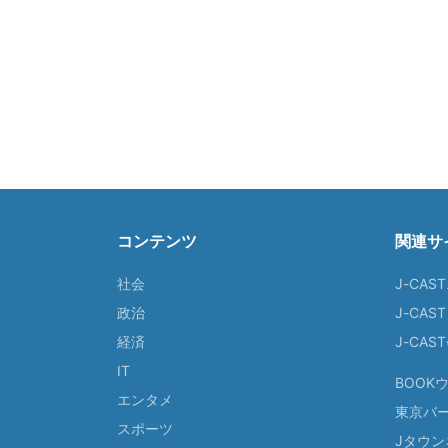
コンテンツ
関連サ
社会
J-CAS
政治
J-CAS
経済
J-CA
IT
BOOK
エンタメ
東京バ
スポーツ
Jタウン