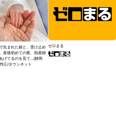
ゼロまる
で生まれた娘と、受け止め
。産後初めての夜、助産師
げてるのを見て...(静岡
性)|Jタウンネット