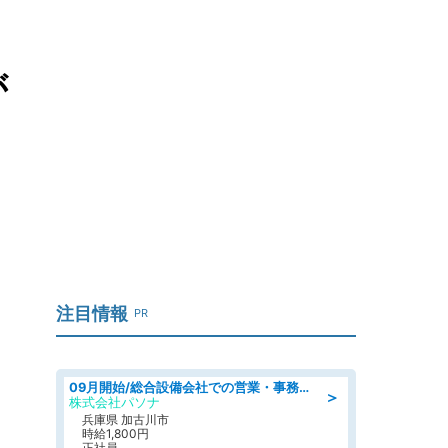
が
注目情報
PR
09月開始/総合設備会社での営業・事務のお仕事/車通勤可/賞与あり/営業/営業事務
＞
株式会社パソナ
兵庫県 加古川市
時給1,800円
正社員