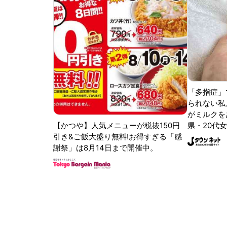
「多指症」
られない私
がミルクをあ
【かつや】人気メニューが税抜150円
県・20代女
引き&ご飯大盛り無料!お得すぎる「感
謝祭」は8月14日まで開催中。