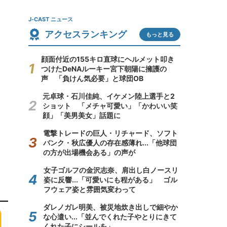
J-CAST ニュース
アクセスランキング
もっと見る
顔面付近の155キロ直球にヘルメット叩き
つけたDeNAルーキー宮下朝陽に擁護の
声 「負けん気必要」と球団OB
元卓球・石川佳純、イケメン陸上選手と2
ショット 「メチャ可愛い」「かわいい笑
顔」「美男美女」話題に
電撃トレードの巨人・リチャード、ソフト
バンク・秋広優人の存在感薄れ...「他球団
の方が出場機会ある」の声が
女子ゴルフの金沢志奈、肩出し白ノースリ
姿に反響...「可愛いにも程がある」 ゴル
フウェア姿と雰囲気変わって
ダレノガレ明美、被災地炊き出しで細やか
な心遣い...「並んでくれた子やとりにきて
くれた子にシールを」