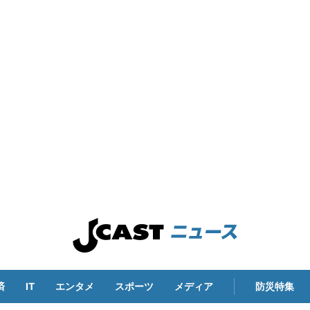
済
IT
エンタメ
スポーツ
メディア
防災特集