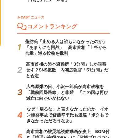
J-CAST ニュース
コメントランキング
蓮舫氏「止める人は誰もいなかったのか」
「あまりにも愕然」 高市首相「上空から
合掌」巡る投稿を批判
高市首相の熊本避難所「3分間」しか視察
せず？SNS拡散 内閣広報官「51分間」だ
と否定
広島原爆の日、小沢一郎氏が高市政権を
「戦前回帰路線」と非難 「この国は再び
滅亡に向かいかねない」
なぜ「戻るな」と言えなかったのか イオ
ン爆発事故で斎藤幸平氏も逡巡「ボクもで
きなかっただろうなあ」
高市首相の被災地視察動画が炎上 BGM付
き「総理が主役のPV」に「政権プロパガン