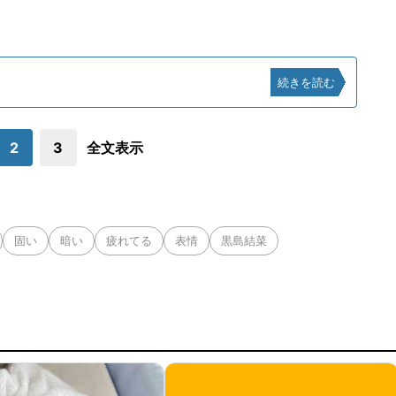
続きを読む
2
3
全文表示
固い
暗い
疲れてる
表情
黒島結菜