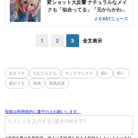
変ショット大反響 ナチュラルなメイ
クも「似合ってる」「元からかわい
い」
J-CASTニュース
1
2
3
全文表示
あさイチ
ちむどんどん
マッドマックス
固い
暗い
疲れてる
表情
黒島結菜