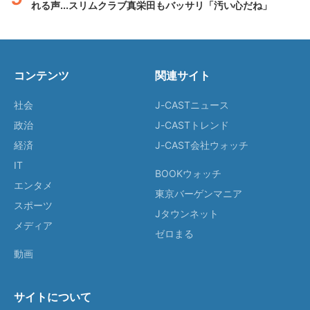
れる声...スリムクラブ真栄田もバッサリ「汚い心だね」
コンテンツ
関連サイト
社会
J-CASTニュース
政治
J-CASTトレンド
経済
J-CAST会社ウォッチ
IT
BOOKウォッチ
エンタメ
東京バーゲンマニア
スポーツ
Jタウンネット
メディア
ゼロまる
動画
サイトについて