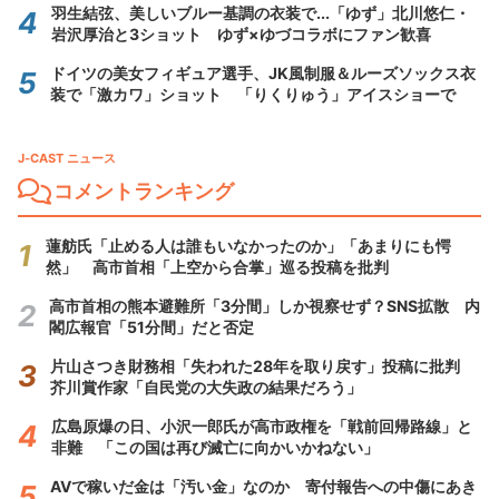
羽生結弦、美しいブルー基調の衣装で...「ゆず」北川悠仁・
岩沢厚治と3ショット ゆず×ゆづコラボにファン歓喜
ドイツの美女フィギュア選手、JK風制服＆ルーズソックス衣
装で「激カワ」ショット 「りくりゅう」アイスショーで
J-CAST ニュース
コメントランキング
蓮舫氏「止める人は誰もいなかったのか」「あまりにも愕
然」 高市首相「上空から合掌」巡る投稿を批判
高市首相の熊本避難所「3分間」しか視察せず？SNS拡散 内
閣広報官「51分間」だと否定
片山さつき財務相「失われた28年を取り戻す」投稿に批判
芥川賞作家「自民党の大失政の結果だろう」
広島原爆の日、小沢一郎氏が高市政権を「戦前回帰路線」と
非難 「この国は再び滅亡に向かいかねない」
AVで稼いだ金は「汚い金」なのか 寄付報告への中傷にあき