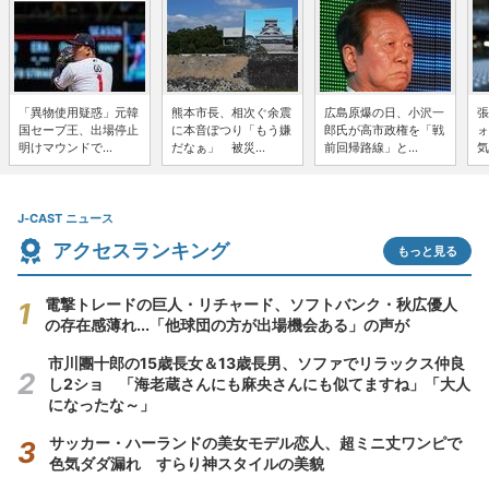
「異物使用疑惑」元韓
熊本市長、相次ぐ余震
広島原爆の日、小沢一
張
国セーブ王、出場停止
に本音ぽつり「もう嫌
郎氏が高市政権を「戦
ォ
明けマウンドで...
だなぁ」 被災...
前回帰路線」と...
気
J-CAST ニュース
アクセスランキング
もっと見る
電撃トレードの巨人・リチャード、ソフトバンク・秋広優人
の存在感薄れ...「他球団の方が出場機会ある」の声が
市川團十郎の15歳長女＆13歳長男、ソファでリラックス仲良
し2ショ 「海老蔵さんにも麻央さんにも似てますね」「大人
になったな～」
サッカー・ハーランドの美女モデル恋人、超ミニ丈ワンピで
色気ダダ漏れ すらり神スタイルの美貌