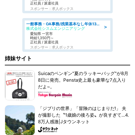
正社員 / 派遣社員
スポンサー：求人ボックス
一般事務・OA事務/残業基本なし年休130日社保完備の一般・調達事務
＞
株式会社シスムエンジニアリング
愛知県 一宮市
時給1,350円～
正社員 / 派遣社員
スポンサー：求人ボックス
姉妹サイト
Suicaのペンギン"夏のラッキーバッグ"が8月
8日に発売。Pensta史上最も豪華な7点入り
だよ~。
「ジブリの世界」「冒険のはじまりだ!」 夫
が撮影した〝1歳娘の後ろ姿〟が良すぎて...4.
8万人感激|Jタウンネット