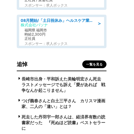
スポンサー：求人ボックス
08月開始/「土日祝休み」ヘルスケア業界の産業保健師/高時給/未経験OK/要資格:保健師、正看護師
＞
株式会社パソナ
福岡県 福岡市
時給2,300円
正社員
スポンサー：求人ボックス
追悼
一覧を見る
長崎市出身・平和訴えた美輪明宏さん死去
ラストメッセージでも訴え「愛があれば 戦
争なんか起こりません」
つげ義春さんと白土三平さん カリスマ漫画
家、二人の「違い」とは？
死去した丹羽宇一郎さんは、経済界有数の読
書家だった 『死ぬほど読書』ベストセラー
に