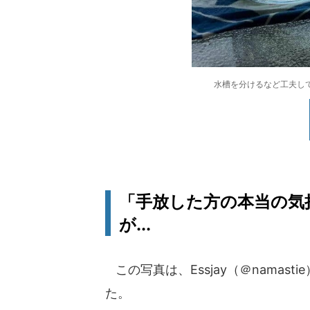
水槽を分けるなど工夫して飼育
「手放した方の本当の気
が...
この写真は、Essjay（＠namast
た。