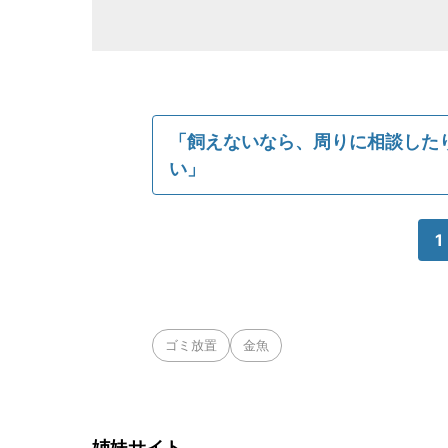
「飼えないなら、周りに相談した
い」
1
ゴミ放置
金魚
姉妹サイト