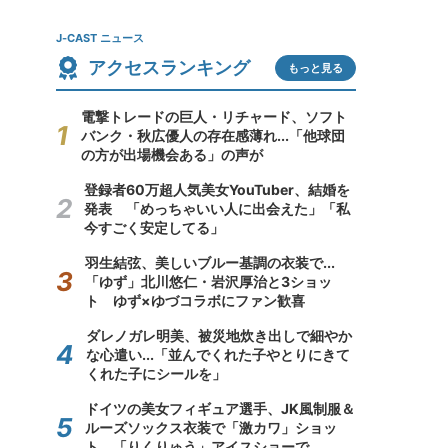
J-CAST ニュース
アクセスランキング
もっと見る
電撃トレードの巨人・リチャード、ソフト
バンク・秋広優人の存在感薄れ...「他球団
の方が出場機会ある」の声が
登録者60万超人気美女YouTuber、結婚を
発表 「めっちゃいい人に出会えた」「私
今すごく安定してる」
羽生結弦、美しいブルー基調の衣装で...
「ゆず」北川悠仁・岩沢厚治と3ショッ
ト ゆず×ゆづコラボにファン歓喜
ダレノガレ明美、被災地炊き出しで細やか
な心遣い...「並んでくれた子やとりにきて
くれた子にシールを」
ドイツの美女フィギュア選手、JK風制服＆
ルーズソックス衣装で「激カワ」ショッ
ト 「りくりゅう」アイスショーで