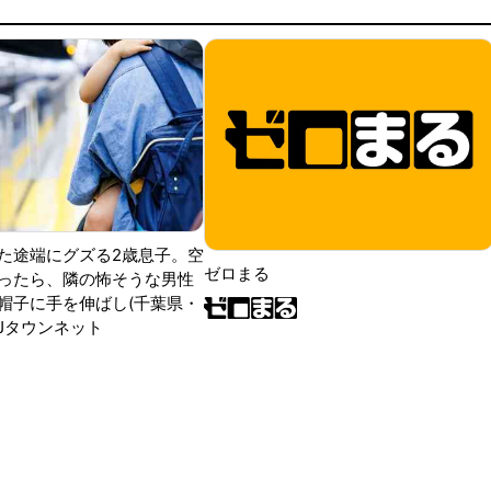
た途端にグズる2歳息子。空
ゼロまる
ったら、隣の怖そうな男性
帽子に手を伸ばし(千葉県・
|Jタウンネット