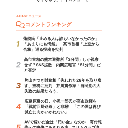
J-CAST ニュース
コメントランキング
蓮舫氏「止める人は誰もいなかったのか」
「あまりにも愕然」 高市首相「上空から
合掌」巡る投稿を批判
高市首相の熊本避難所「3分間」しか視察
せず？SNS拡散 内閣広報官「51分間」だ
と否定
片山さつき財務相「失われた28年を取り戻
す」投稿に批判 芥川賞作家「自民党の大
失政の結果だろう」
広島原爆の日、小沢一郎氏が高市政権を
「戦前回帰路線」と非難 「この国は再び
滅亡に向かいかねない」
AVで稼いだ金は「汚い金」なのか 寄付報
告への中傷にあきれる声...スリムクラブ真