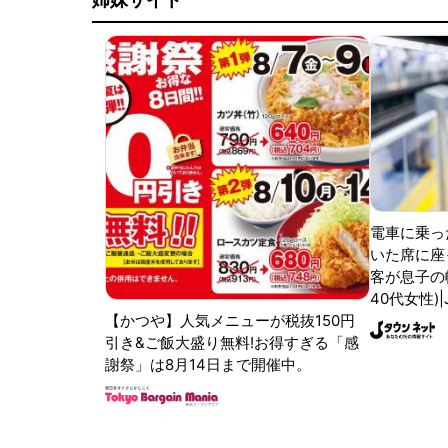
電車に乗っ
いた席に座
客が息子の
40代女性)
【かつや】人気メニューが税抜150円
引き&ご飯大盛り無料!お得すぎる「感
謝祭」は8月14日まで開催中。