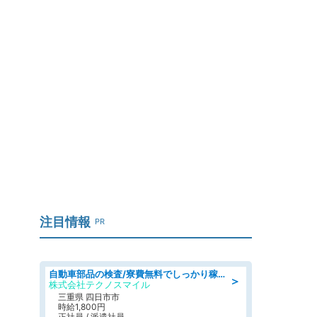
注目情報
PR
自動車部品の検査/寮費無料でしっかり稼げる denso aichi
＞
株式会社テクノスマイル
三重県 四日市市
時給1,800円
正社員 / 派遣社員