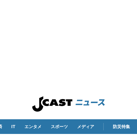
済
IT
エンタメ
スポーツ
メディア
防災特集