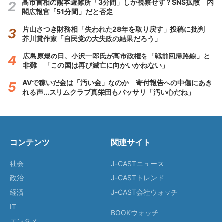
高市首相の熊本避難所「3分間」しか視察せず？SNS拡散 内
閣広報官「51分間」だと否定
片山さつき財務相「失われた28年を取り戻す」投稿に批判
芥川賞作家「自民党の大失政の結果だろう」
広島原爆の日、小沢一郎氏が高市政権を「戦前回帰路線」と
非難 「この国は再び滅亡に向かいかねない」
AVで稼いだ金は「汚い金」なのか 寄付報告への中傷にあき
れる声...スリムクラブ真栄田もバッサリ「汚い心だね」
コンテンツ
関連サイト
社会
J-CASTニュース
政治
J-CASTトレンド
経済
J-CAST会社ウォッチ
IT
BOOKウォッチ
エンタメ