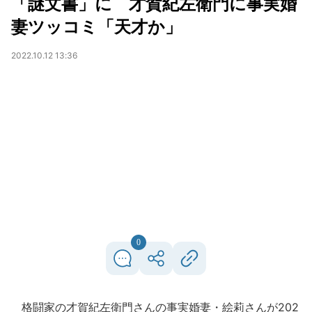
「謎文書」に 才賀紀左衛門に事実婚
妻ツッコミ「天才か」
2022.10.12 13:36
0
格闘家の才賀紀左衛門さんの事実婚妻・絵莉さんが202