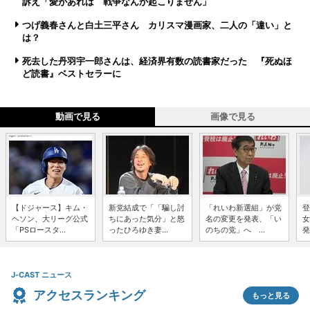
訴え「愛があれば 戦争なんか起こりません」
つげ義春さんと白土三平さん カリスマ漫画家、二人の「違い」と
は？
死去した丹羽宇一郎さんは、経済界有数の読書家だった 『死ぬほ
ど読書』ベストセラーに
動画で見る
画像で見る
【ドジャース】キム・
新党結成で「「騙し討
「れいわ新選組」が党
登
ヘソン、大リーグ公式
ちにあった気分」と怒
名の変更を発表、「い
女
「PSロースタ...
ったひろゆき妻...
のちの党」へ ...
発
J-CAST ニュース
アクセスランキング
もっと見る