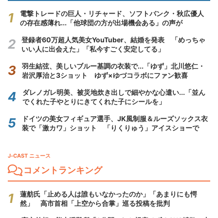
電撃トレードの巨人・リチャード、ソフトバンク・秋広優人
の存在感薄れ...「他球団の方が出場機会ある」の声が
登録者60万超人気美女YouTuber、結婚を発表 「めっちゃ
いい人に出会えた」「私今すごく安定してる」
羽生結弦、美しいブルー基調の衣装で...「ゆず」北川悠仁・
岩沢厚治と3ショット ゆず×ゆづコラボにファン歓喜
ダレノガレ明美、被災地炊き出しで細やかな心遣い...「並ん
でくれた子やとりにきてくれた子にシールを」
ドイツの美女フィギュア選手、JK風制服＆ルーズソックス衣
装で「激カワ」ショット 「りくりゅう」アイスショーで
J-CAST ニュース
コメントランキング
蓮舫氏「止める人は誰もいなかったのか」「あまりにも愕
然」 高市首相「上空から合掌」巡る投稿を批判