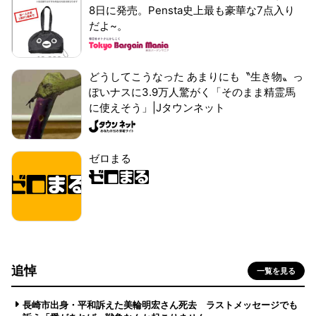
8日に発売。Pensta史上最も豪華な7点入り
だよ~。
どうしてこうなった あまりにも〝生き物〟っ
ぽいナスに3.9万人驚がく「そのまま精霊馬
に使えそう」|Jタウンネット
ゼロまる
追悼
一覧を見る
長崎市出身・平和訴えた美輪明宏さん死去 ラストメッセージでも