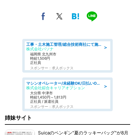
工事・土木施工管理/総合技術商社にて施工管理のお仕事/即日勤務可/車通勤可/工事・土木施工管理/生産・品質管理
＞
株式会社パソナ
福岡県 北九州市
時給1,506円
正社員
スポンサー：求人ボックス
マシンオペレーター/未経験OK/日払いOK/交替制/20・30・40代活躍中/製造 工場
＞
株式会社綜合キャリアオプション
大分県 中津市
時給1,450円～1,813円
正社員 / 派遣社員
スポンサー：求人ボックス
姉妹サイト
Suicaのペンギン"夏のラッキーバッグ"が8月