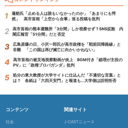
蓮舫氏「止める人は誰もいなかったのか」「あまりにも愕
然」 高市首相「上空から合掌」巡る投稿を批判
高市首相の熊本避難所「3分間」しか視察せず？SNS拡散 内
閣広報官「51分間」だと否定
広島原爆の日、小沢一郎氏が高市政権を「戦前回帰路線」と
非難 「この国は再び滅亡に向かいかねない」
高市首相の被災地視察動画が炎上 BGM付き「総理が主役の
PV」に「政権プロパガンダ」批判
処分の東大教授が大学サイトに仕込んだ「不適切な言葉」と
は？ 各紙は「六四天安門」と報道も...大学側は説明拒否
コンテンツ
関連サイト
社会
J-CASTニュース