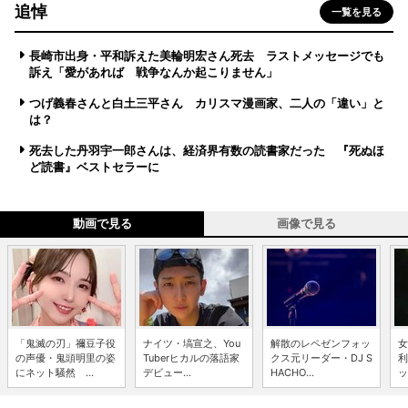
追悼
一覧を見る
長崎市出身・平和訴えた美輪明宏さん死去 ラストメッセージでも
訴え「愛があれば 戦争なんか起こりません」
つげ義春さんと白土三平さん カリスマ漫画家、二人の「違い」と
は？
死去した丹羽宇一郎さんは、経済界有数の読書家だった 『死ぬほ
ど読書』ベストセラーに
動画で見る
画像で見る
「鬼滅の刃」禰豆子役
ナイツ・塙宣之、You
解散のレペゼンフォッ
女
の声優・鬼頭明里の姿
Tuberヒカルの落語家
クス元リーダー・DJ S
利
にネット騒然 ...
デビュー...
HACHO...
ッ