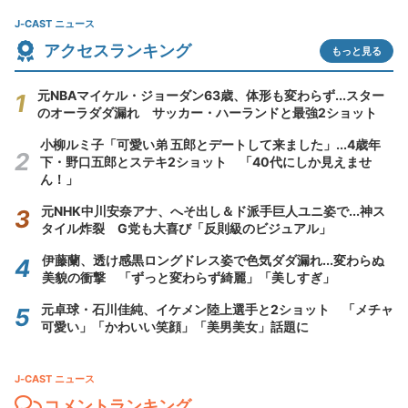
J-CAST ニュース
アクセスランキング
もっと見る
元NBAマイケル・ジョーダン63歳、体形も変わらず...スター
のオーラダダ漏れ サッカー・ハーランドと最強2ショット
小柳ルミ子「可愛い弟 五郎とデートして来ました」...4歳年
下・野口五郎とステキ2ショット 「40代にしか見えませ
ん！」
元NHK中川安奈アナ、へそ出し＆ド派手巨人ユニ姿で...神ス
タイル炸裂 G党も大喜び「反則級のビジュアル」
伊藤蘭、透け感黒ロングドレス姿で色気ダダ漏れ...変わらぬ
美貌の衝撃 「ずっと変わらず綺麗」「美しすぎ」
元卓球・石川佳純、イケメン陸上選手と2ショット 「メチャ
可愛い」「かわいい笑顔」「美男美女」話題に
J-CAST ニュース
コメントランキング