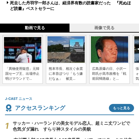
死去した丹羽宇一郎さんは、経済界有数の読書家だった 『死ぬほ
ど読書』ベストセラーに
動画で見る
画像で見る
「異物使用疑惑」元韓
熊本市長、相次ぐ余震
広島原爆の日、小沢一
張
国セーブ王、出場停止
に本音ぽつり「もう嫌
郎氏が高市政権を「戦
ォ
明けマウンドで...
だなぁ」 被災...
前回帰路線」と...
気
J-CAST ニュース
アクセスランキング
もっと見る
サッカー・ハーランドの美女モデル恋人、超ミニ丈ワンピで
色気ダダ漏れ すらり神スタイルの美貌