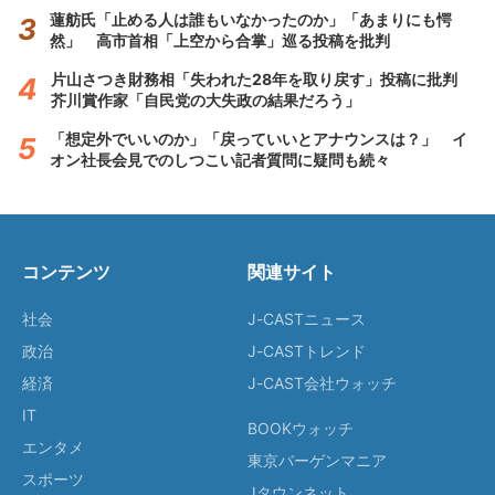
蓮舫氏「止める人は誰もいなかったのか」「あまりにも愕
然」 高市首相「上空から合掌」巡る投稿を批判
片山さつき財務相「失われた28年を取り戻す」投稿に批判
芥川賞作家「自民党の大失政の結果だろう」
「想定外でいいのか」「戻っていいとアナウンスは？」 イ
オン社長会見でのしつこい記者質問に疑問も続々
コンテンツ
関連サイト
社会
J-CASTニュース
政治
J-CASTトレンド
経済
J-CAST会社ウォッチ
IT
BOOKウォッチ
エンタメ
東京バーゲンマニア
スポーツ
Jタウンネット