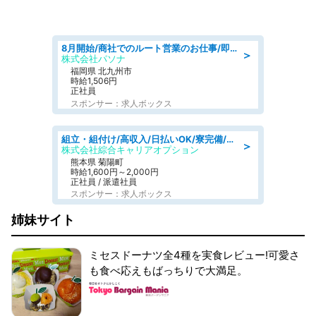
8月開始/商社でのルート営業のお仕事/即日勤務可/車通勤可/営業
＞
株式会社パソナ
福岡県 北九州市
時給1,506円
正社員
スポンサー：求人ボックス
組立・組付け/高収入/日払いOK/寮完備/交替制/20・30・40代活躍中
＞
株式会社綜合キャリアオプション
熊本県 菊陽町
時給1,600円～2,000円
正社員 / 派遣社員
スポンサー：求人ボックス
姉妹サイト
ミセスドーナツ全4種を実食レビュー!可愛さ
も食べ応えもばっちりで大満足。