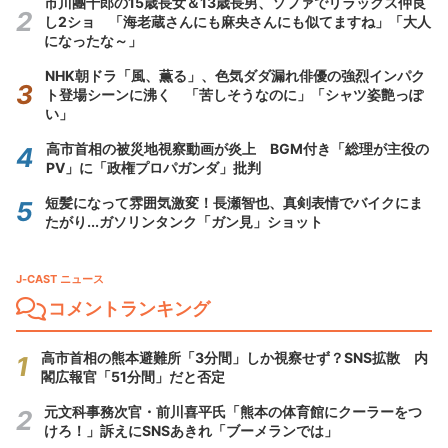
市川團十郎の15歳長女＆13歳長男、ソファでリラックス仲良
し2ショ 「海老蔵さんにも麻央さんにも似てますね」「大人
になったな～」
NHK朝ドラ「風、薫る」、色気ダダ漏れ俳優の強烈インパク
ト登場シーンに沸く 「苦しそうなのに」「シャツ姿艶っぽ
い」
高市首相の被災地視察動画が炎上 BGM付き「総理が主役の
PV」に「政権プロパガンダ」批判
短髪になって雰囲気激変！長瀬智也、真剣表情でバイクにま
たがり...ガソリンタンク「ガン見」ショット
J-CAST ニュース
コメントランキング
高市首相の熊本避難所「3分間」しか視察せず？SNS拡散 内
閣広報官「51分間」だと否定
元文科事務次官・前川喜平氏「熊本の体育館にクーラーをつ
けろ！」訴えにSNSあきれ「ブーメランでは」