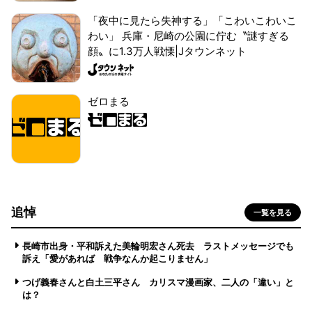
「夜中に見たら失神する」「こわいこわいこ
わい」 兵庫・尼崎の公園に佇む〝謎すぎる
顔〟に1.3万人戦慄|Jタウンネット
ゼロまる
追悼
一覧を見る
長崎市出身・平和訴えた美輪明宏さん死去 ラストメッセージでも
訴え「愛があれば 戦争なんか起こりません」
つげ義春さんと白土三平さん カリスマ漫画家、二人の「違い」と
は？