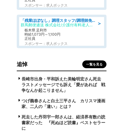
スポンサー：求人ボックス
「残業ほぼなし」調理スタッフ/調理師免許必須/正職員/日勤のみ/介護付き有料老人ホーム/社会保障完備
＞
群馬郵便逓送 株式会社/介護付有料老人ホーム ふる里
栃木県 足利市
時給1,073円～1,100円
正社員
スポンサー：求人ボックス
追悼
一覧を見る
長崎市出身・平和訴えた美輪明宏さん死去
ラストメッセージでも訴え「愛があれば 戦
争なんか起こりません」
つげ義春さんと白土三平さん カリスマ漫画
家、二人の「違い」とは？
死去した丹羽宇一郎さんは、経済界有数の読
書家だった 『死ぬほど読書』ベストセラー
に