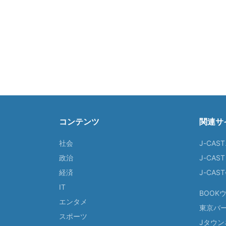
コンテンツ
関連サ
社会
J-CAS
政治
J-CAS
経済
J-CA
IT
BOOK
エンタメ
東京バ
スポーツ
Jタウン