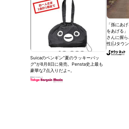
「孫にあげ
をあげる」
さんに握ら
性)|Jタウ
Suicaのペンギン"夏のラッキーバッ
グ"が8月8日に発売。Pensta史上最も
豪華な7点入りだよ~。