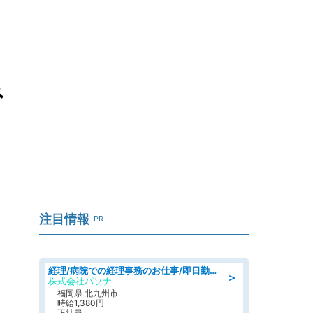
み
注目情報
PR
経理/病院での経理事務のお仕事/即日勤務可/車通勤可/経理/一般事務
＞
株式会社パソナ
福岡県 北九州市
時給1,380円
正社員