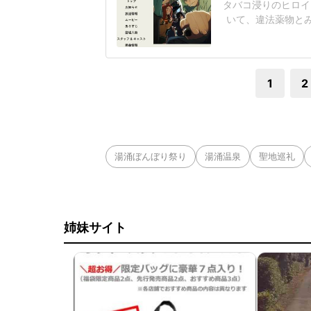
タバコ浸りのヒロイ
いて、違法薬物と
的意見があったとし
「紛らわしいこと
の自由」の範囲内
1
2
湯涌ぼんぼり祭り
湯涌温泉
聖地巡礼
姉妹サイト