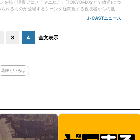
ンを描く深夜アニメ「ヤニねこ」(TOKYOMXなどで放送)につ
みられるものが登場するシーンを疑問視する視聴者からの批判
て、放送倫理・番組向上機構(BPO)の審議で取り上げられた。
J-CASTニュース
を放送でしないほうがいい」と委員から意見が出たが、「表現
だとする委員も多く、「討論」にまでは進まなかった。このこ
とがネット上で大きな話題に
3
4
全文表示
花咲くいろは