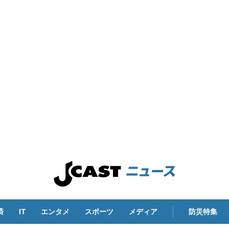
済
IT
エンタメ
スポーツ
メディア
防災特集