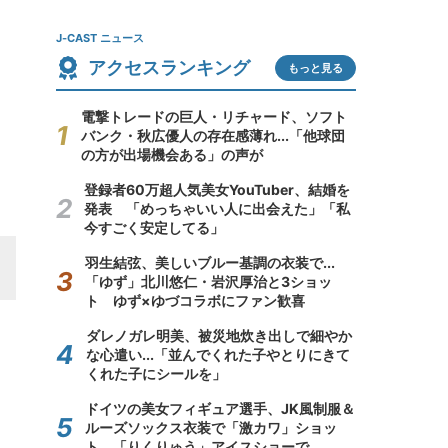
J-CAST ニュース
アクセスランキング
もっと見る
電撃トレードの巨人・リチャード、ソフト
バンク・秋広優人の存在感薄れ...「他球団
の方が出場機会ある」の声が
登録者60万超人気美女YouTuber、結婚を
発表 「めっちゃいい人に出会えた」「私
今すごく安定してる」
羽生結弦、美しいブルー基調の衣装で...
「ゆず」北川悠仁・岩沢厚治と3ショッ
ト ゆず×ゆづコラボにファン歓喜
ダレノガレ明美、被災地炊き出しで細やか
な心遣い...「並んでくれた子やとりにきて
くれた子にシールを」
ドイツの美女フィギュア選手、JK風制服＆
ルーズソックス衣装で「激カワ」ショッ
ト 「りくりゅう」アイスショーで