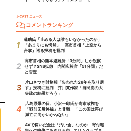
J-CAST ニュース
コメントランキング
蓮舫氏「止める人は誰もいなかったのか」
「あまりにも愕然」 高市首相「上空から
合掌」巡る投稿を批判
高市首相の熊本避難所「3分間」しか視察
せず？SNS拡散 内閣広報官「51分間」だ
と否定
片山さつき財務相「失われた28年を取り戻
す」投稿に批判 芥川賞作家「自民党の大
失政の結果だろう」
広島原爆の日、小沢一郎氏が高市政権を
「戦前回帰路線」と非難 「この国は再び
滅亡に向かいかねない」
AVで稼いだ金は「汚い金」なのか 寄付報
告への中傷にあきれる声...スリムクラブ真