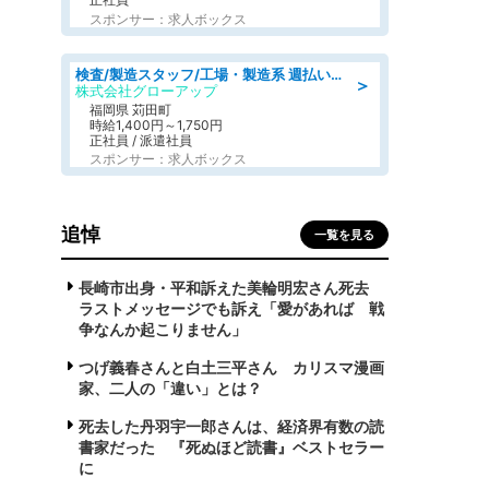
スポンサー：求人ボックス
検査/製造スタッフ/工場・製造系 週払いOK 土日休み プラスチック製品組立 チェック
＞
株式会社グローアップ
福岡県 苅田町
時給1,400円～1,750円
正社員 / 派遣社員
スポンサー：求人ボックス
追悼
一覧を見る
長崎市出身・平和訴えた美輪明宏さん死去
ラストメッセージでも訴え「愛があれば 戦
争なんか起こりません」
つげ義春さんと白土三平さん カリスマ漫画
家、二人の「違い」とは？
死去した丹羽宇一郎さんは、経済界有数の読
書家だった 『死ぬほど読書』ベストセラー
に