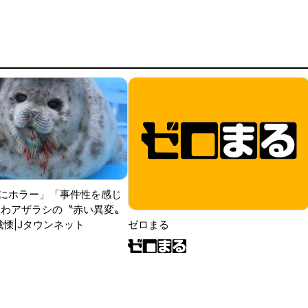
にホラー」「事件性を感じ
ふわアザラシの〝赤い異変〟
戦慄|Jタウンネット
ゼロまる