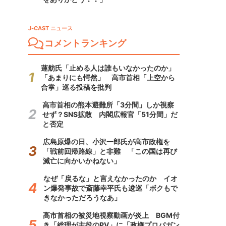
J-CAST ニュース
コメントランキング
蓮舫氏「止める人は誰もいなかったのか」
「あまりにも愕然」 高市首相「上空から
合掌」巡る投稿を批判
高市首相の熊本避難所「3分間」しか視察
せず？SNS拡散 内閣広報官「51分間」だ
と否定
広島原爆の日、小沢一郎氏が高市政権を
「戦前回帰路線」と非難 「この国は再び
滅亡に向かいかねない」
なぜ「戻るな」と言えなかったのか イオ
ン爆発事故で斎藤幸平氏も逡巡「ボクもで
きなかっただろうなあ」
高市首相の被災地視察動画が炎上 BGM付
き「総理が主役のPV」に「政権プロパガン