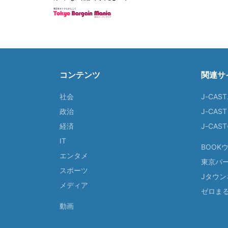
コンテンツ
関連サ
社会
J-CAS
政治
J-CAS
経済
J-CA
IT
BOOK
エンタメ
東京バ
スポーツ
Jタウン
メディア
ゼロま
動画