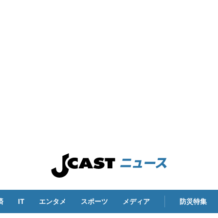
済
IT
エンタメ
スポーツ
メディア
防災特集