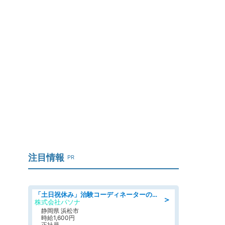
」
注目情報
PR
「土日祝休み」治験コーディネーターのお仕事/未経験OK
＞
株式会社パソナ
静岡県 浜松市
時給1,600円
正社員