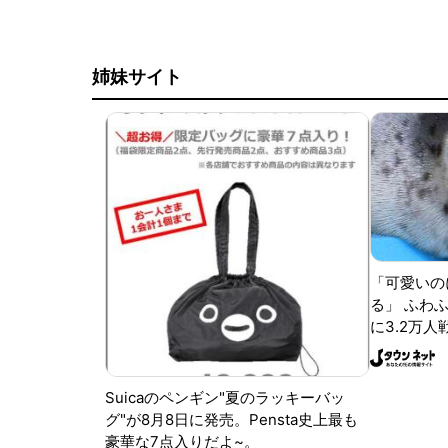
姉妹サイト
「可愛いの
る」 ふわ
に3.2万人
Suicaのペンギン"夏のラッキーバッ
グ"が8月8日に発売。Pensta史上最も
豪華な7点入りだよ~。