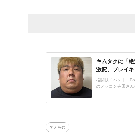
キムタクに「絶
激変、ブレイキ
格闘技イベント「Brea
のノッコン寺田さん(
していることを明か
コン寺田さんは25年
が多すぎると指摘され
てんちむ