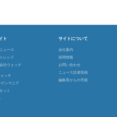
イト
サイトについて
Tニュース
会社案内
Tトレンド
採用情報
ST会社ウォッチ
お問い合わせ
ニュース読者投稿
ウォッチ
編集長からの手紙
ーゲンマニア
ネット
る