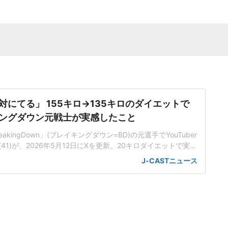
対にてる」 155キロ→135キロのダイエットで
ングダウン元戦士が実感したこと
kingDown」(ブレイキングダウン=BD)の元選手でYouTuber
41)が、2026年5月12日にXを更新。20キロダイエットで実感
した。「デブはみんなダイエットしてイケメンになれ」ノッ
J-CASTニュース
12月、YouTubeで、体調不良で受診した病院で医師から体重
、「153(キロ)から140、130くらいま