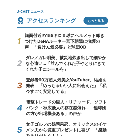
J-CAST ニュース
アクセスランキング
もっと見る
顔面付近の155キロ直球にヘルメット叩き
つけたDeNAルーキー宮下朝陽に擁護の
声 「負けん気必要」と球団OB
ダレノガレ明美、被災地炊き出しで細やか
な心遣い...「並んでくれた子やとりにきて
くれた子にシールを」
登録者60万超人気美女YouTuber、結婚を
発表 「めっちゃいい人に出会えた」「私
今すごく安定してる」
電撃トレードの巨人・リチャード、ソフト
バンク・秋広優人の存在感薄れ...「他球団
の方が出場機会ある」の声が
女子ゴルフの鶴岡果恋、オリックスのイケ
メン夫から貴重プレゼントに喜び 「感動
をありがとう！！」