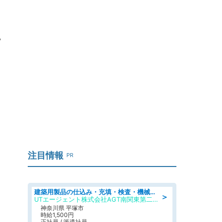
占
注目情報
PR
建築用製品の仕込み・充填・検査・機械操作/寮完備/日払い/工場・製造
＞
UTエージェント株式会社AGT南関東第二CU
神奈川県 平塚市
時給1,500円
正社員 / 派遣社員