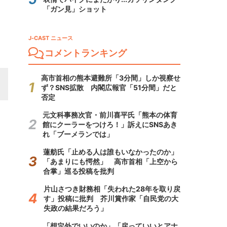
「ガン見」ショット
J-CAST ニュース
コメントランキング
高市首相の熊本避難所「3分間」しか視察せ
ず？SNS拡散 内閣広報官「51分間」だと
否定
元文科事務次官・前川喜平氏「熊本の体育
館にクーラーをつけろ！」訴えにSNSあき
れ「ブーメランでは」
蓮舫氏「止める人は誰もいなかったのか」
「あまりにも愕然」 高市首相「上空から
合掌」巡る投稿を批判
片山さつき財務相「失われた28年を取り戻
す」投稿に批判 芥川賞作家「自民党の大
失政の結果だろう」
「想定外でいいのか」「戻っていいとアナ