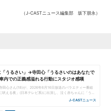
（J-CASTニュース編集部 坂下朋永）
に「うるさい」→寺田心「うるさいのはあなたで
電車内での正義感溢れる行動にスタジオ感嘆
田心さん(18)が、2026年6月16日放送のバラエティー番組
Pに吠える夜」(日本テレビ系)に出演し、泣く赤ちゃんに「うる
対し、直接注意したというエピソードを明かした。「赤ちゃん
J-CASTニュース
なので」この日の番組のテーマは、「アクティブバイスタンダ
)」だった。ハラスメントやいじめ、痴漢などの現場に居合わせ