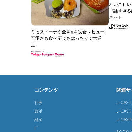
わいこわい
〝謎すぎる顔
ネット
ミセスドーナツ全4種を実食レビュー!
可愛さも食べ応えもばっちりで大満
足。
コンテンツ
関連サ
社会
J-CAS
政治
J-CAS
経済
J-CA
IT
BOOK