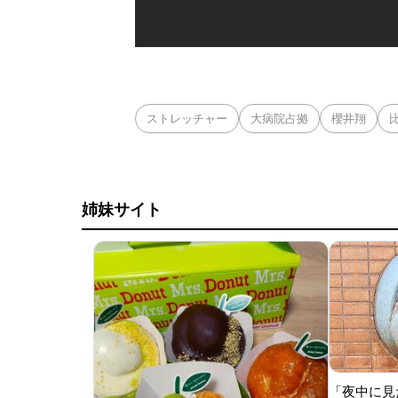
ストレッチャー
大病院占拠
櫻井翔
姉妹サイト
「夜中に見