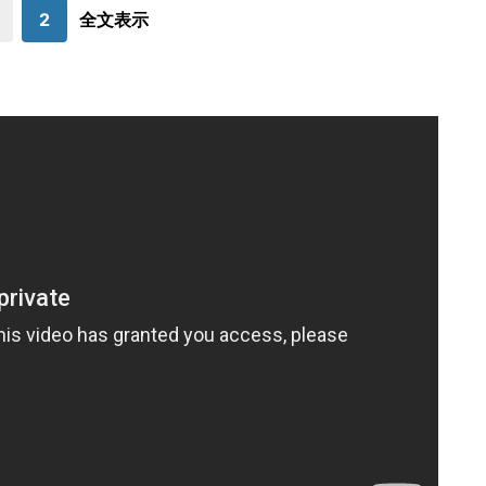
た時、何らかの方法で介
2
全文表示