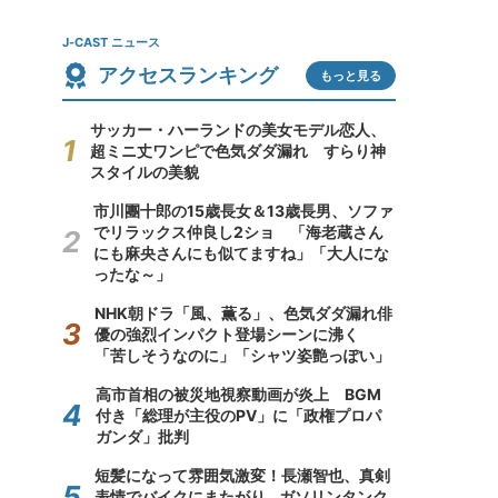
J-CAST ニュース
アクセスランキング
もっと見る
サッカー・ハーランドの美女モデル恋人、
超ミニ丈ワンピで色気ダダ漏れ すらり神
スタイルの美貌
市川團十郎の15歳長女＆13歳長男、ソファ
でリラックス仲良し2ショ 「海老蔵さん
にも麻央さんにも似てますね」「大人にな
ったな～」
NHK朝ドラ「風、薫る」、色気ダダ漏れ俳
優の強烈インパクト登場シーンに沸く
「苦しそうなのに」「シャツ姿艶っぽい」
高市首相の被災地視察動画が炎上 BGM
付き「総理が主役のPV」に「政権プロパ
ガンダ」批判
短髪になって雰囲気激変！長瀬智也、真剣
表情でバイクにまたがり...ガソリンタンク