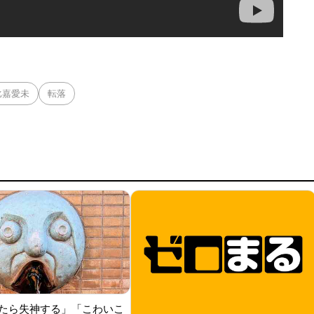
比嘉愛未
転落
たら失神する」「こわいこ