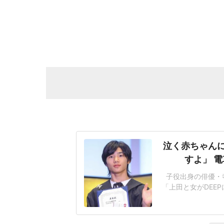
泣く赤ちゃん
すよ」 
子役出身の俳優・寺
「上田と女がDEE
さい」と言う人に
は泣くのがお仕事
ー(行動する傍観者