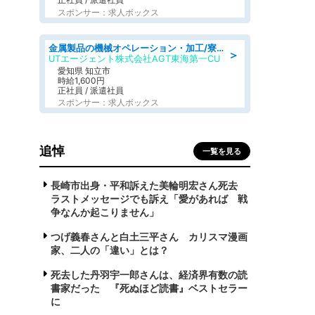
スポンサー：求人ボックス
金属製品の機械オペレーション・加工/寮完備/日払い/工場・製造
＞
UTエージェント株式会社AGT東海第一CU
愛知県 知立市
時給1,600円
正社員 / 派遣社員
スポンサー：求人ボックス
追悼
一覧を見る
長崎市出身・平和訴えた美輪明宏さん死去
ラストメッセージでも訴え「愛があれば 戦
争なんか起こりません」
つげ義春さんと白土三平さん カリスマ漫画
家、二人の「違い」とは？
死去した丹羽宇一郎さんは、経済界有数の読
書家だった 『死ぬほど読書』ベストセラー
に