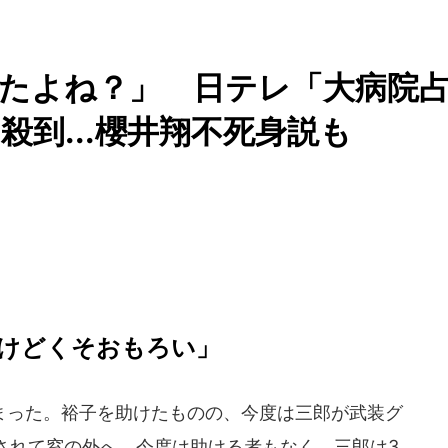
たよね？」 日テレ「大病院
到...櫻井翔不死身説も
けどくそおもろい」
った。裕子を助けたものの、今度は三郎が武装グ
されて窓の外へ。今度は助ける者もなく、三郎は3