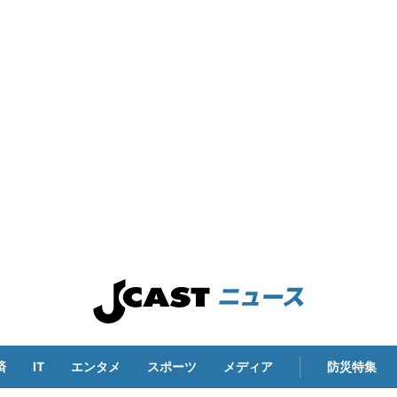
済
IT
エンタメ
スポーツ
メディア
防災特集