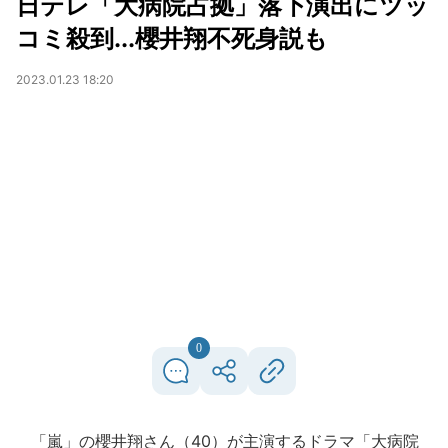
日テレ「大病院占拠」落下演出にツッ
コミ殺到...櫻井翔不死身説も
2023.01.23 18:20
0
「嵐」の櫻井翔さん（40）が主演するドラマ「大病院