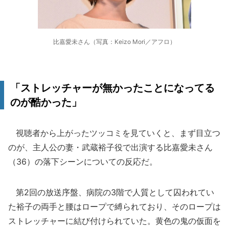
比嘉愛未さん（写真：Keizo Mori／アフロ）
「ストレッチャーが無かったことになってる
のが酷かった」
視聴者から上がったツッコミを見ていくと、まず目立つ
のが、主人公の妻・武蔵裕子役で出演する比嘉愛未さん
（36）の落下シーンについての反応だ。
第2回の放送序盤、病院の3階で人質として囚われてい
た裕子の両手と腰はロープで縛られており、そのロープは
ストレッチャーに結び付けられていた。黄色の鬼の仮面を