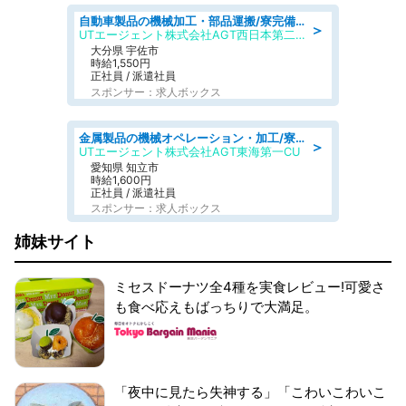
自動車製品の機械加工・部品運搬/寮完備/日払い/工場・製造
＞
UTエージェント株式会社AGT西日本第二CU
大分県 宇佐市
時給1,550円
正社員 / 派遣社員
スポンサー：求人ボックス
金属製品の機械オペレーション・加工/寮完備/日払い/工場・製造
＞
UTエージェント株式会社AGT東海第一CU
愛知県 知立市
時給1,600円
正社員 / 派遣社員
スポンサー：求人ボックス
姉妹サイト
ミセスドーナツ全4種を実食レビュー!可愛さ
も食べ応えもばっちりで大満足。
「夜中に見たら失神する」「こわいこわいこ