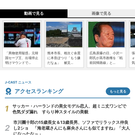
動画で見る
画像で見る
「異物使用疑惑」元韓
熊本市長、相次ぐ余震
広島原爆の日、小沢一
張
国セーブ王、出場停止
に本音ぽつり「もう嫌
郎氏が高市政権を「戦
ォ
明けマウンドで...
だなぁ」 被災...
前回帰路線」と...
気
J-CAST ニュース
アクセスランキング
もっと見る
サッカー・ハーランドの美女モデル恋人、超ミニ丈ワンピで
色気ダダ漏れ すらり神スタイルの美貌
市川團十郎の15歳長女＆13歳長男、ソファでリラックス仲良
し2ショ 「海老蔵さんにも麻央さんにも似てますね」「大人
になったな～」