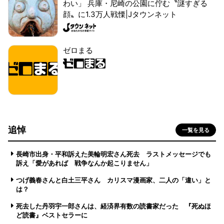
わい」 兵庫・尼崎の公園に佇む〝謎すぎる
顔〟に1.3万人戦慄|Jタウンネット
ゼロまる
追悼
一覧を見る
長崎市出身・平和訴えた美輪明宏さん死去 ラストメッセージでも
訴え「愛があれば 戦争なんか起こりません」
つげ義春さんと白土三平さん カリスマ漫画家、二人の「違い」と
は？
死去した丹羽宇一郎さんは、経済界有数の読書家だった 『死ぬほ
ど読書』ベストセラーに