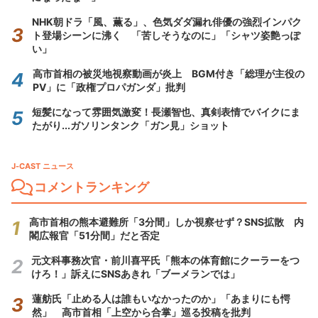
NHK朝ドラ「風、薫る」、色気ダダ漏れ俳優の強烈インパク
ト登場シーンに沸く 「苦しそうなのに」「シャツ姿艶っぽ
い」
高市首相の被災地視察動画が炎上 BGM付き「総理が主役の
PV」に「政権プロパガンダ」批判
短髪になって雰囲気激変！長瀬智也、真剣表情でバイクにま
たがり...ガソリンタンク「ガン見」ショット
J-CAST ニュース
コメントランキング
高市首相の熊本避難所「3分間」しか視察せず？SNS拡散 内
閣広報官「51分間」だと否定
元文科事務次官・前川喜平氏「熊本の体育館にクーラーをつ
けろ！」訴えにSNSあきれ「ブーメランでは」
蓮舫氏「止める人は誰もいなかったのか」「あまりにも愕
然」 高市首相「上空から合掌」巡る投稿を批判