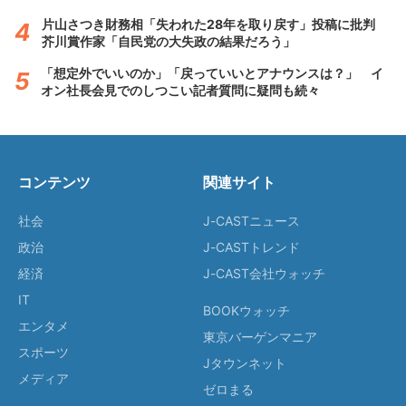
片山さつき財務相「失われた28年を取り戻す」投稿に批判
芥川賞作家「自民党の大失政の結果だろう」
「想定外でいいのか」「戻っていいとアナウンスは？」 イ
オン社長会見でのしつこい記者質問に疑問も続々
コンテンツ
関連サイト
社会
J-CASTニュース
政治
J-CASTトレンド
経済
J-CAST会社ウォッチ
IT
BOOKウォッチ
エンタメ
東京バーゲンマニア
スポーツ
Jタウンネット
メディア
ゼロまる