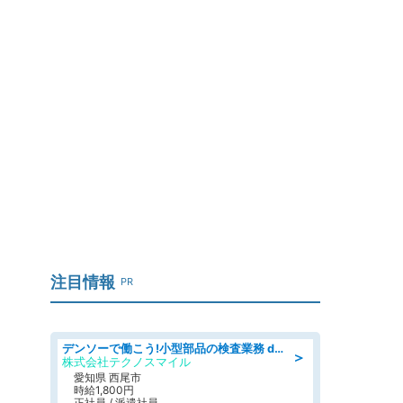
」
注目情報
PR
デンソーで働こう!小型部品の検査業務 denso aichi
＞
株式会社テクノスマイル
愛知県 西尾市
時給1,800円
正社員 / 派遣社員