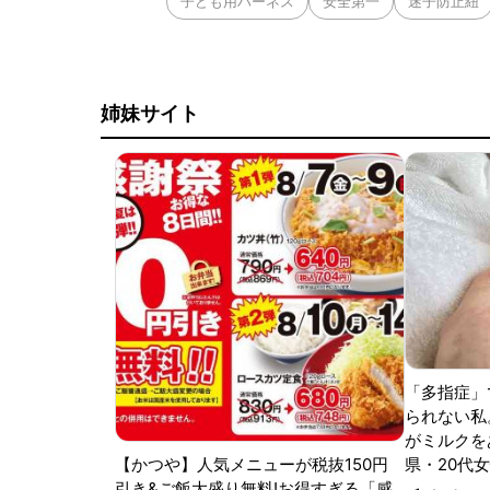
子ども用ハーネス
安全第一
迷子防止紐
姉妹サイト
「多指症」
られない私
がミルクをあ
【かつや】人気メニューが税抜150円
県・20代女
引き&ご飯大盛り無料!お得すぎる「感