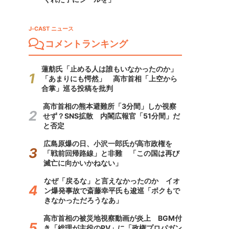
J-CAST ニュース
コメントランキング
蓮舫氏「止める人は誰もいなかったのか」
「あまりにも愕然」 高市首相「上空から
合掌」巡る投稿を批判
高市首相の熊本避難所「3分間」しか視察
せず？SNS拡散 内閣広報官「51分間」だ
と否定
広島原爆の日、小沢一郎氏が高市政権を
「戦前回帰路線」と非難 「この国は再び
滅亡に向かいかねない」
なぜ「戻るな」と言えなかったのか イオ
ン爆発事故で斎藤幸平氏も逡巡「ボクもで
きなかっただろうなあ」
高市首相の被災地視察動画が炎上 BGM付
き「総理が主役のPV」に「政権プロパガン