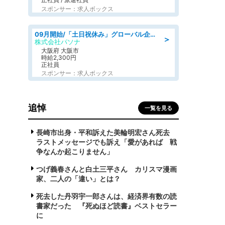
スポンサー：求人ボックス
09月開始/「土日祝休み」グローバル企業での産業保健のお仕事/保健師/高時給/残業なし/服装自由
＞
株式会社パソナ
大阪府 大阪市
時給2,300円
正社員
スポンサー：求人ボックス
追悼
一覧を見る
長崎市出身・平和訴えた美輪明宏さん死去
ラストメッセージでも訴え「愛があれば 戦
争なんか起こりません」
つげ義春さんと白土三平さん カリスマ漫画
家、二人の「違い」とは？
死去した丹羽宇一郎さんは、経済界有数の読
書家だった 『死ぬほど読書』ベストセラー
に