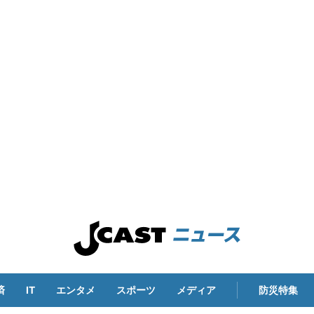
済
IT
エンタメ
スポーツ
メディア
防災特集