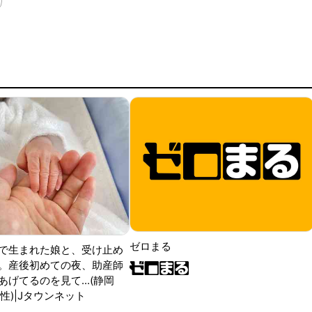
ゼロまる
で生まれた娘と、受け止め
。産後初めての夜、助産師
げてるのを見て...(静岡
性)|Jタウンネット