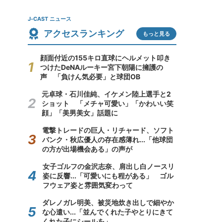
J-CAST ニュース
アクセスランキング
もっと見る
顔面付近の155キロ直球にヘルメット叩き
つけたDeNAルーキー宮下朝陽に擁護の
声 「負けん気必要」と球団OB
元卓球・石川佳純、イケメン陸上選手と2
ショット 「メチャ可愛い」「かわいい笑
顔」「美男美女」話題に
電撃トレードの巨人・リチャード、ソフト
バンク・秋広優人の存在感薄れ...「他球団
の方が出場機会ある」の声が
女子ゴルフの金沢志奈、肩出し白ノースリ
姿に反響...「可愛いにも程がある」 ゴル
フウェア姿と雰囲気変わって
ダレノガレ明美、被災地炊き出しで細やか
な心遣い...「並んでくれた子やとりにきて
くれた子にシールを」