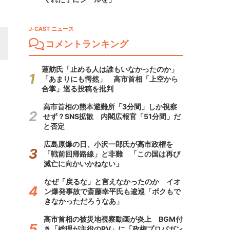
J-CAST ニュース
コメントランキング
蓮舫氏「止める人は誰もいなかったのか」
「あまりにも愕然」 高市首相「上空から
合掌」巡る投稿を批判
高市首相の熊本避難所「3分間」しか視察
せず？SNS拡散 内閣広報官「51分間」だ
と否定
広島原爆の日、小沢一郎氏が高市政権を
「戦前回帰路線」と非難 「この国は再び
滅亡に向かいかねない」
なぜ「戻るな」と言えなかったのか イオ
ン爆発事故で斎藤幸平氏も逡巡「ボクもで
きなかっただろうなあ」
高市首相の被災地視察動画が炎上 BGM付
き「総理が主役のPV」に「政権プロパガン