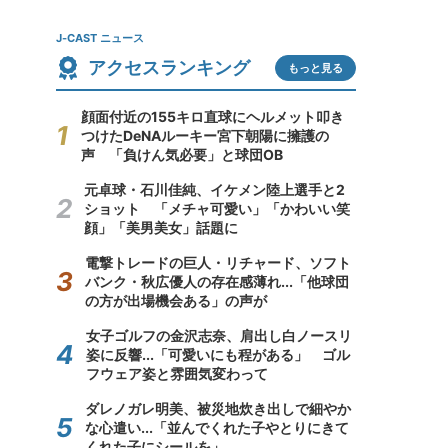
J-CAST ニュース
アクセスランキング
もっと見る
顔面付近の155キロ直球にヘルメット叩き
つけたDeNAルーキー宮下朝陽に擁護の
声 「負けん気必要」と球団OB
元卓球・石川佳純、イケメン陸上選手と2
ショット 「メチャ可愛い」「かわいい笑
顔」「美男美女」話題に
電撃トレードの巨人・リチャード、ソフト
バンク・秋広優人の存在感薄れ...「他球団
の方が出場機会ある」の声が
女子ゴルフの金沢志奈、肩出し白ノースリ
姿に反響...「可愛いにも程がある」 ゴル
フウェア姿と雰囲気変わって
ダレノガレ明美、被災地炊き出しで細やか
な心遣い...「並んでくれた子やとりにきて
くれた子にシールを」