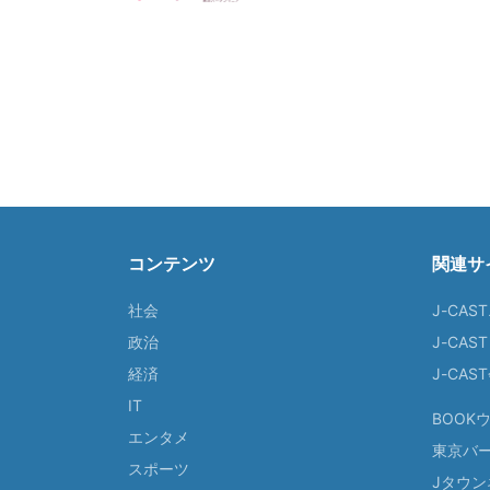
コンテンツ
関連サ
社会
J-CAS
政治
J-CAS
経済
J-CA
IT
BOOK
エンタメ
東京バ
スポーツ
Jタウン