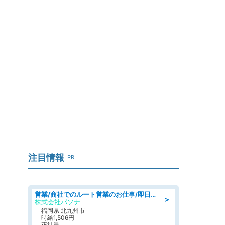
」
注目情報
PR
営業/商社でのルート営業のお仕事/即日勤務可/車通勤可/営業
＞
株式会社パソナ
福岡県 北九州市
時給1,506円
正社員