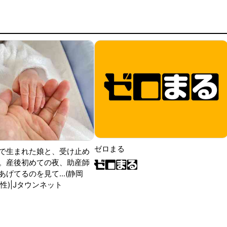
ゼロまる
で生まれた娘と、受け止め
。産後初めての夜、助産師
げてるのを見て...(静岡
性)|Jタウンネット