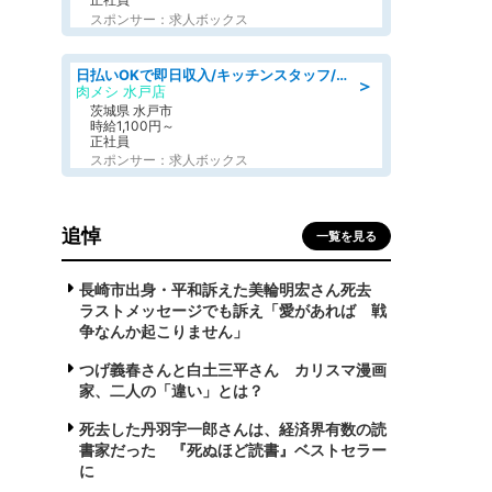
スポンサー：求人ボックス
日払いOKで即日収入/キッチンスタッフ/「原付免許必須」デリバリー業務など、自己成長可能な幅広い仕事に挑戦!髪型自由&ピアス・ネイルOK/茨城県/水戸市
＞
肉メシ 水戸店
茨城県 水戸市
時給1,100円～
正社員
スポンサー：求人ボックス
追悼
一覧を見る
長崎市出身・平和訴えた美輪明宏さん死去
ラストメッセージでも訴え「愛があれば 戦
争なんか起こりません」
つげ義春さんと白土三平さん カリスマ漫画
家、二人の「違い」とは？
死去した丹羽宇一郎さんは、経済界有数の読
書家だった 『死ぬほど読書』ベストセラー
に