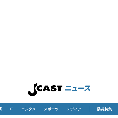
済
IT
エンタメ
スポーツ
メディア
防災特集