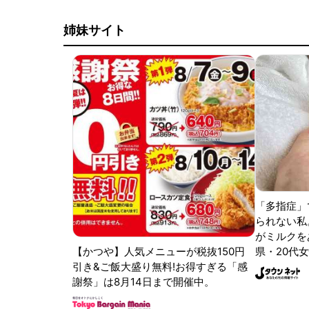
姉妹サイト
「多指症」
られない私
がミルクをあ
【かつや】人気メニューが税抜150円
県・20代女
引き&ご飯大盛り無料!お得すぎる「感
謝祭」は8月14日まで開催中。