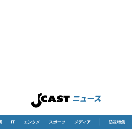
済
IT
エンタメ
スポーツ
メディア
防災特集