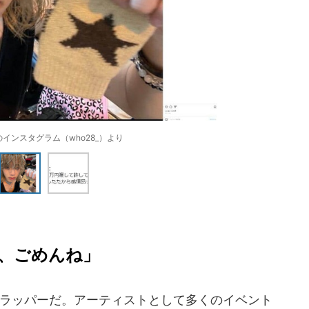
のインスタグラム（who28_）より
、ごめんね」
若手ラッパーだ。アーティストとして多くのイベント