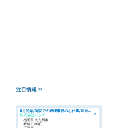
」
注目情報
PR
8月開始/病院での経理事務のお仕事/即日勤務可/車通勤可/経理/一般事務
＞
株式会社パソナ
福岡県 北九州市
時給1,380円
正社員