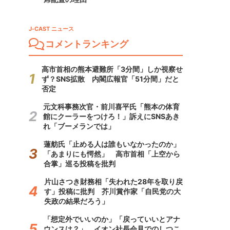
J-CAST ニュース
コメントランキング
高市首相の熊本避難所「3分間」しか視察せ
ず？SNS拡散 内閣広報官「51分間」だと
否定
元文科事務次官・前川喜平氏「熊本の体育
館にクーラーをつけろ！」訴えにSNSあき
れ「ブーメランでは」
蓮舫氏「止める人は誰もいなかったのか」
「あまりにも愕然」 高市首相「上空から
合掌」巡る投稿を批判
片山さつき財務相「失われた28年を取り戻
す」投稿に批判 芥川賞作家「自民党の大
失政の結果だろう」
「想定外でいいのか」「戻っていいとアナ
ウンスは？」 イオン社長会見でのしつこ