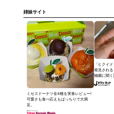
姉妹サイト
「ヒクイド
発見される 
物園に聞く
ミセスドーナツ全4種を実食レビュー!
可愛さも食べ応えもばっちりで大満
足。