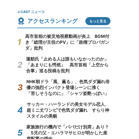
J-CAST ニュース
アクセスランキング
もっと見る
高市首相の被災地視察動画が炎上 BGM付
き「総理が主役のPV」に「政権プロパガン
ダ」批判
蓮舫氏「止める人は誰もいなかったのか」
「あまりにも愕然」 高市首相「上空から
合掌」巡る投稿を批判
NHK朝ドラ「風、薫る」、色気ダダ漏れ俳
優の強烈インパクト登場シーンに沸く
「苦しそうなのに」「シャツ姿艶っぽい」
サッカー・ハーランドの美女モデル恋人、
超ミニ丈ワンピで色気ダダ漏れ すらり神
スタイルの美貌
家族旅行の機内で「パパだけ別席」あり？
5児の父・エハラマサヒロが明かした座
席配置の理由