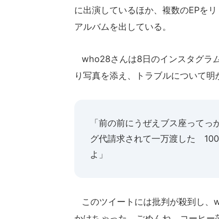
に出演しているほか、複数のEPを
アルバムを出している。
who28さんは8日のインスタグ
り写真を添え、トラブルについて明
「前の前にうぜえブス座ってっ
グ代請求されて一万渡した 10
よ」
このツイートには批判が殺到し、w
かけちゃった、ごめんね コーヒー