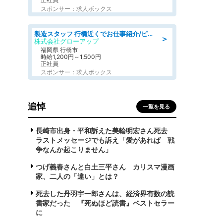
スポンサー：求人ボックス
製造スタッフ 行橋近くでお仕事紹介/ピッキング·組立·検査·リフトなど
＞
株式会社グローアップ
福岡県 行橋市
時給1,200円～1,500円
正社員
スポンサー：求人ボックス
追悼
一覧を見る
長崎市出身・平和訴えた美輪明宏さん死去
ラストメッセージでも訴え「愛があれば 戦
争なんか起こりません」
つげ義春さんと白土三平さん カリスマ漫画
家、二人の「違い」とは？
死去した丹羽宇一郎さんは、経済界有数の読
書家だった 『死ぬほど読書』ベストセラー
に