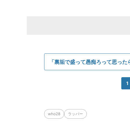
「裏垢で盛って愚痴ろって思った
1
who28
ラッパー