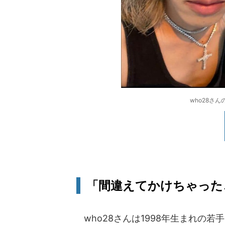
who28さん
「間違えてかけちゃった
who28さんは1998年生まれの