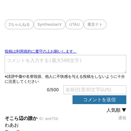
2ちゃんねる
SynthesizerV
UTAU
重音テト