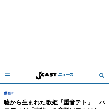
動画
IT
嘘から生まれた歌姫「重音テト」 パ