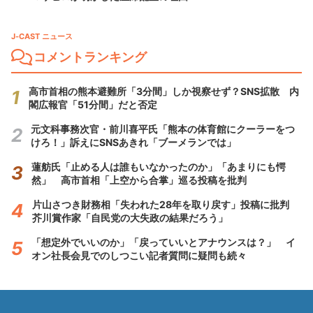
J-CAST ニュース
コメントランキング
高市首相の熊本避難所「3分間」しか視察せず？SNS拡散 内
閣広報官「51分間」だと否定
元文科事務次官・前川喜平氏「熊本の体育館にクーラーをつ
けろ！」訴えにSNSあきれ「ブーメランでは」
蓮舫氏「止める人は誰もいなかったのか」「あまりにも愕
然」 高市首相「上空から合掌」巡る投稿を批判
片山さつき財務相「失われた28年を取り戻す」投稿に批判
芥川賞作家「自民党の大失政の結果だろう」
「想定外でいいのか」「戻っていいとアナウンスは？」 イ
オン社長会見でのしつこい記者質問に疑問も続々