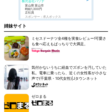
株式会社パソナ
富山県 富山市
時給1,300円
正社員
スポンサー：求人ボックス
姉妹サイト
ミセスドーナツ全4種を実食レビュー!可愛さ
も食べ応えもばっちりで大満足。
気付かないうちに経血でズボンを汚していた
私。電車に乗ったら、近くの女性客が小さな
声で(千葉県・10代女性)|Jタウンネット
ゼロまる