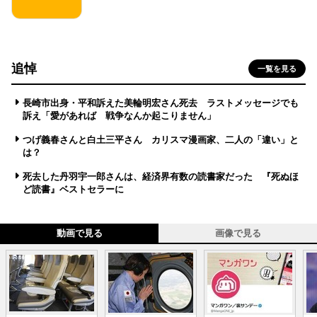
追悼
一覧を見る
長崎市出身・平和訴えた美輪明宏さん死去 ラストメッセージでも
訴え「愛があれば 戦争なんか起こりません」
つげ義春さんと白土三平さん カリスマ漫画家、二人の「違い」と
は？
死去した丹羽宇一郎さんは、経済界有数の読書家だった 『死ぬほ
ど読書』ベストセラーに
動画で見る
画像で見る