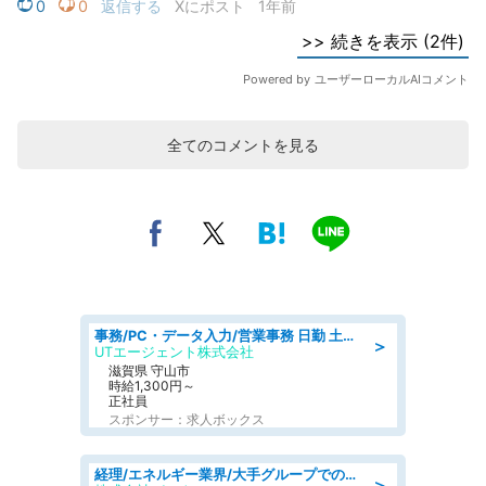
全てのコメントを見る
事務/PC・データ入力/営業事務 日勤 土日休み 船舶用のエンジンを扱う会社 総合事務
＞
UTエージェント株式会社
滋賀県 守山市
時給1,300円～
正社員
スポンサー：求人ボックス
経理/エネルギー業界/大手グループでの経理事務のお仕事/駅近/車通勤可/経理
＞