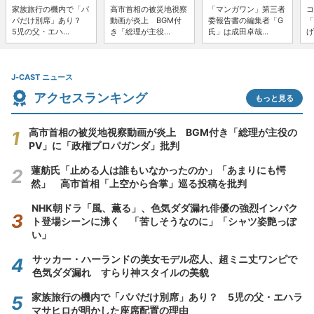
家族旅行の機内で「パ
高市首相の被災地視察
「マンガワン」第三者
コ
パだけ別席」あり？
動画が炎上 BGM付
委報告書の編集者「G
「
5児の父・エハ...
き「総理が主役...
氏」は成田卓哉...
げ
J-CAST ニュース
アクセスランキング
もっと見る
高市首相の被災地視察動画が炎上 BGM付き「総理が主役の
PV」に「政権プロパガンダ」批判
蓮舫氏「止める人は誰もいなかったのか」「あまりにも愕
然」 高市首相「上空から合掌」巡る投稿を批判
NHK朝ドラ「風、薫る」、色気ダダ漏れ俳優の強烈インパク
ト登場シーンに沸く 「苦しそうなのに」「シャツ姿艶っぽ
い」
サッカー・ハーランドの美女モデル恋人、超ミニ丈ワンピで
色気ダダ漏れ すらり神スタイルの美貌
家族旅行の機内で「パパだけ別席」あり？ 5児の父・エハラ
マサヒロが明かした座席配置の理由