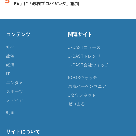
PV」に「政権プロパガンダ」批判
コンテンツ
関連サイト
社会
J-CASTニュース
政治
J-CASTトレンド
経済
J-CAST会社ウォッチ
IT
BOOKウォッチ
エンタメ
東京バーゲンマニア
スポーツ
Jタウンネット
メディア
ゼロまる
動画
サイトについて