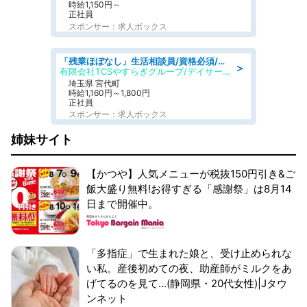
時給1,150円～
正社員
スポンサー：求人ボックス
「残業ほぼなし」生活相談員/資格必須/正職員/日勤のみ/デイサービス
＞
有限会社TCSやすらぎグループ/デイサービスやすらぎ
埼玉県 宮代町
時給1,160円～1,800円
正社員
スポンサー：求人ボックス
姉妹サイト
【かつや】人気メニューが税抜150円引き&ご
飯大盛り無料!お得すぎる「感謝祭」は8月14
日まで開催中。
「多指症」で生まれた娘と、受け止められな
い私。産後初めての夜、助産師がミルクをあ
げてるのを見て...(静岡県・20代女性)|Jタウ
ンネット