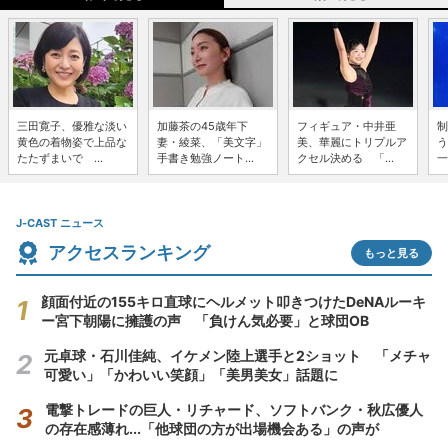
三田寛子、優雅な淡い
加藤茶の45歳年下
フィギュア・中井亜
制
黄色の着物姿で上品な
妻・綾菜、「美文字」
美、華麗にトリプルア
う
たたずまいで ...
手書き勉強ノート...
クセル決める 「...
一
J-CAST ニュース
アクセスランキング
もっと見る
顔面付近の155キロ直球にヘルメット叩きつけたDeNAルーキ
ー宮下朝陽に擁護の声 「負けん気必要」と球団OB
元卓球・石川佳純、イケメン陸上選手と2ショット 「メチャ
可愛い」「かわいい笑顔」「美男美女」話題に
電撃トレードの巨人・リチャード、ソフトバンク・秋広優人
の存在感薄れ...「他球団の方が出場機会ある」の声が