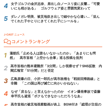
女子ゴルフの金沢志奈、肩出し白ノースリ姿に反響...「可愛
いにも程がある」 ゴルフウェア姿と雰囲気変わって
ダレノガレ明美、被災地炊き出しで細やかな心遣い...「並ん
でくれた子やとりにきてくれた子にシールを」
J-CAST ニュース
コメントランキング
蓮舫氏「止める人は誰もいなかったのか」「あまりにも愕
然」 高市首相「上空から合掌」巡る投稿を批判
高市首相の熊本避難所「3分間」しか視察せず？SNS拡散 内
閣広報官「51分間」だと否定
広島原爆の日、小沢一郎氏が高市政権を「戦前回帰路線」と
非難 「この国は再び滅亡に向かいかねない」
なぜ「戻るな」と言えなかったのか イオン爆発事故で斎藤
幸平氏も逡巡「ボクもできなかっただろうなあ」
高市首相の被災地視察動画が炎上 BGM付き「総理が主役の