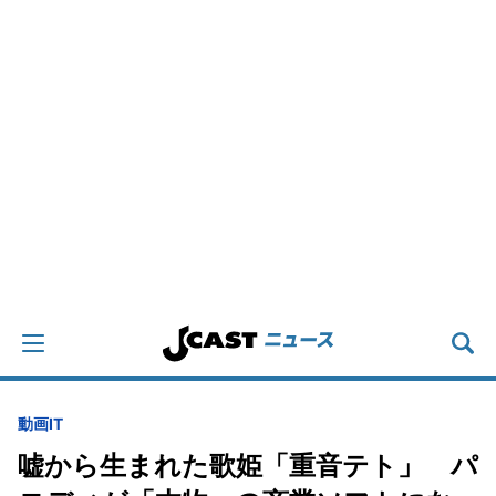
動画
IT
嘘から生まれた歌姫「重音テト」 パ