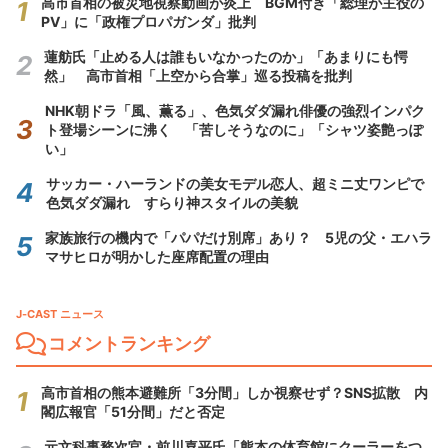
高市首相の被災地視察動画が炎上 BGM付き「総理が主役の
PV」に「政権プロパガンダ」批判
蓮舫氏「止める人は誰もいなかったのか」「あまりにも愕
然」 高市首相「上空から合掌」巡る投稿を批判
NHK朝ドラ「風、薫る」、色気ダダ漏れ俳優の強烈インパク
ト登場シーンに沸く 「苦しそうなのに」「シャツ姿艶っぽ
い」
サッカー・ハーランドの美女モデル恋人、超ミニ丈ワンピで
色気ダダ漏れ すらり神スタイルの美貌
家族旅行の機内で「パパだけ別席」あり？ 5児の父・エハラ
マサヒロが明かした座席配置の理由
J-CAST ニュース
コメントランキング
高市首相の熊本避難所「3分間」しか視察せず？SNS拡散 内
閣広報官「51分間」だと否定
元文科事務次官・前川喜平氏「熊本の体育館にクーラーをつ