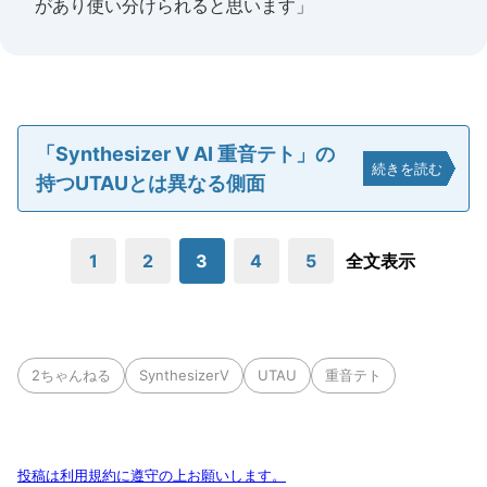
があり使い分けられると思います」
「Synthesizer V AI 重音テト」の
続きを読む
持つUTAUとは異なる側面
1
2
3
4
5
全文表示
2ちゃんねる
SynthesizerV
UTAU
重音テト