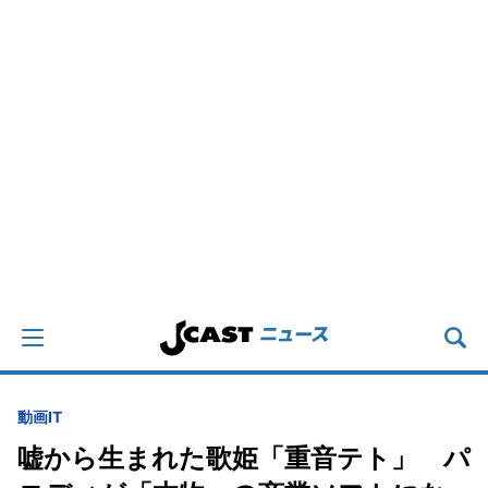
動画
IT
嘘から生まれた歌姫「重音テト」 パ