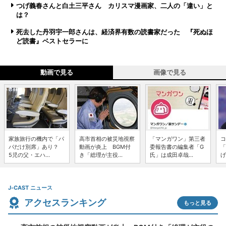
つげ義春さんと白土三平さん カリスマ漫画家、二人の「違い」と
は？
死去した丹羽宇一郎さんは、経済界有数の読書家だった 『死ぬほ
ど読書』ベストセラーに
動画で見る
画像で見る
家族旅行の機内で「パ
高市首相の被災地視察
「マンガワン」第三者
コ
パだけ別席」あり？
動画が炎上 BGM付
委報告書の編集者「G
「
5児の父・エハ...
き「総理が主役...
氏」は成田卓哉...
げ
J-CAST ニュース
アクセスランキング
もっと見る