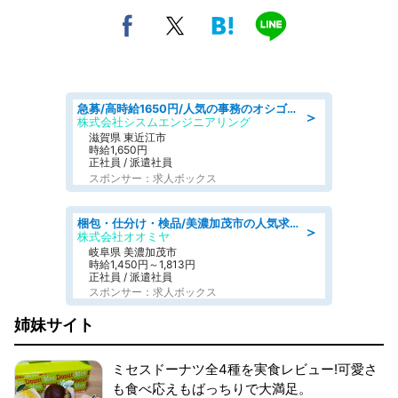
急募/高時給1650円/人気の事務のオシゴト/各種社保完備/8時30分～の日勤/土日祝休み
＞
株式会社シスムエンジニアリング
滋賀県 東近江市
時給1,650円
正社員 / 派遣社員
スポンサー：求人ボックス
梱包・仕分け・検品/美濃加茂市の人気求人仕分け/高時給/長期休暇充実
＞
株式会社オオミヤ
岐阜県 美濃加茂市
時給1,450円～1,813円
正社員 / 派遣社員
スポンサー：求人ボックス
姉妹サイト
ミセスドーナツ全4種を実食レビュー!可愛さ
も食べ応えもばっちりで大満足。