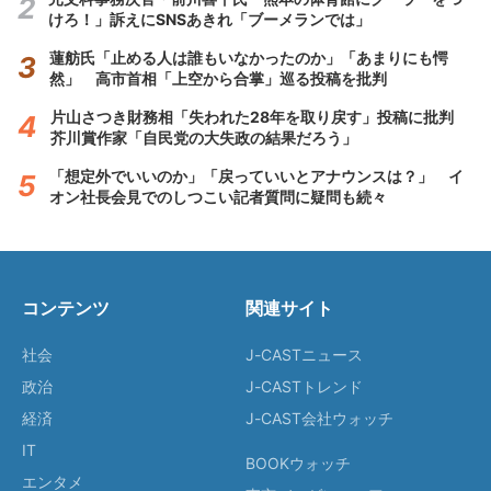
けろ！」訴えにSNSあきれ「ブーメランでは」
蓮舫氏「止める人は誰もいなかったのか」「あまりにも愕
然」 高市首相「上空から合掌」巡る投稿を批判
片山さつき財務相「失われた28年を取り戻す」投稿に批判
芥川賞作家「自民党の大失政の結果だろう」
「想定外でいいのか」「戻っていいとアナウンスは？」 イ
オン社長会見でのしつこい記者質問に疑問も続々
コンテンツ
関連サイト
社会
J-CASTニュース
政治
J-CASTトレンド
経済
J-CAST会社ウォッチ
IT
BOOKウォッチ
エンタメ