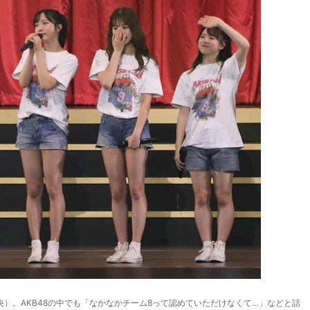
）。AKB48の中でも「なかなかチーム8って認めていただけなくて…」などと話