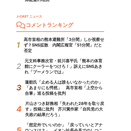
J-CAST ニュース
コメントランキング
高市首相の熊本避難所「3分間」しか視察せ
ず？SNS拡散 内閣広報官「51分間」だと
否定
元文科事務次官・前川喜平氏「熊本の体育
館にクーラーをつけろ！」訴えにSNSあき
れ「ブーメランでは」
蓮舫氏「止める人は誰もいなかったのか」
「あまりにも愕然」 高市首相「上空から
合掌」巡る投稿を批判
片山さつき財務相「失われた28年を取り戻
す」投稿に批判 芥川賞作家「自民党の大
失政の結果だろう」
「想定外でいいのか」「戻っていいとアナ
ウンスは？」 イオン社長会見でのしつこ