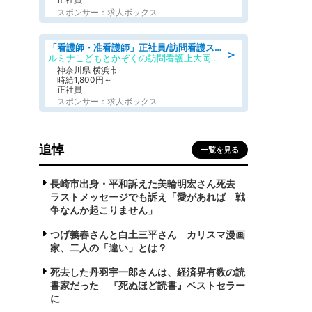
スポンサー：求人ボックス
「看護師・准看護師」正社員/訪問看護ステーション/正看護師,普通自動車運転免許
＞
ルミナこどもとかぞくの訪問看護上大岡ステーション
神奈川県 横浜市
時給1,800円～
正社員
スポンサー：求人ボックス
追悼
一覧を見る
長崎市出身・平和訴えた美輪明宏さん死去
ラストメッセージでも訴え「愛があれば 戦
争なんか起こりません」
つげ義春さんと白土三平さん カリスマ漫画
家、二人の「違い」とは？
死去した丹羽宇一郎さんは、経済界有数の読
書家だった 『死ぬほど読書』ベストセラー
に