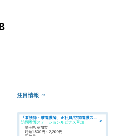
8
注目情報
PR
「看護師・准看護師」正社員/訪問看護ステーション/正看護師
＞
訪問看護ステーションルピナス草加
埼玉県 草加市
時給1,800円～2,200円
正社員