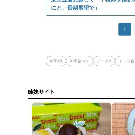
にと、長期展望で」
1
AKB48
AKB春コン
チーム8
トヨタ自
姉妹サイト