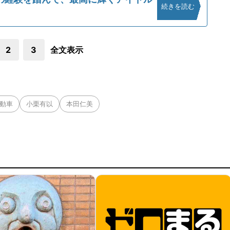
続きを読む
2
3
全文表示
動車
小栗有以
本田仁美