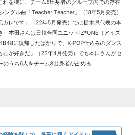
これを機に、チーム8出身者のグループ内での存在
グル曲「Teacher Teacher」（18年5月発売）
元カレです」（22年5月発売）では栃木県代表の本
き。本田さんは日韓合同ユニットIZ*ONE（アイズ
B48に復帰したばかりで、K-POP仕込みのダンス
も君が好きだ」（23年4月発売）でも本田さんがセ
ーのうち6人をチーム8出身者が占める。
の経験を踏んで、最高に輝くアイドル