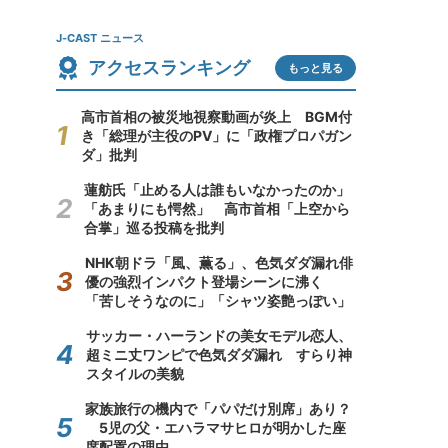
J-CAST ニュース
アクセスランキング
もっと見る
高市首相の被災地視察動画が炎上 BGM付
き「総理が主役のPV」に「政権プロパガン
ダ」批判
蓮舫氏「止める人は誰もいなかったのか」
「あまりにも愕然」 高市首相「上空から
合掌」巡る投稿を批判
NHK朝ドラ「風、薫る」、色気ダダ漏れ俳
優の強烈インパクト登場シーンに沸く
「苦しそうなのに」「シャツ姿艶っぽい」
サッカー・ハーランドの美女モデル恋人、
超ミニ丈ワンピで色気ダダ漏れ すらり神
スタイルの美貌
家族旅行の機内で「パパだけ別席」あり？
5児の父・エハラマサヒロが明かした座
席配置の理由