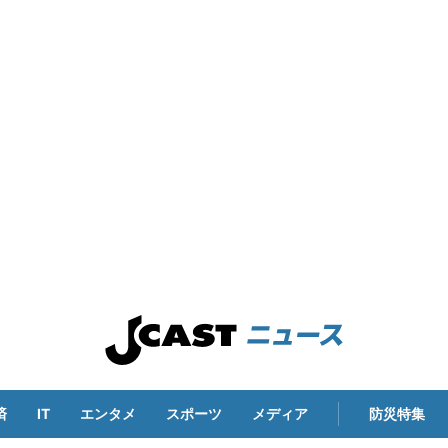
済
IT
エンタメ
スポーツ
メディア
防災特集