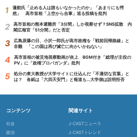
蓮舫氏「止める人は誰もいなかったのか」「あまりにも愕
然」 高市首相「上空から合掌」巡る投稿を批判
高市首相の熊本避難所「3分間」しか視察せず？SNS拡散 内
閣広報官「51分間」だと否定
広島原爆の日、小沢一郎氏が高市政権を「戦前回帰路線」と
非難 「この国は再び滅亡に向かいかねない」
高市首相の被災地視察動画が炎上 BGM付き「総理が主役の
PV」に「政権プロパガンダ」批判
処分の東大教授が大学サイトに仕込んだ「不適切な言葉」と
は？ 各紙は「六四天安門」と報道も...大学側は説明拒否
コンテンツ
関連サイト
社会
J-CASTニュース
政治
J-CASTトレンド