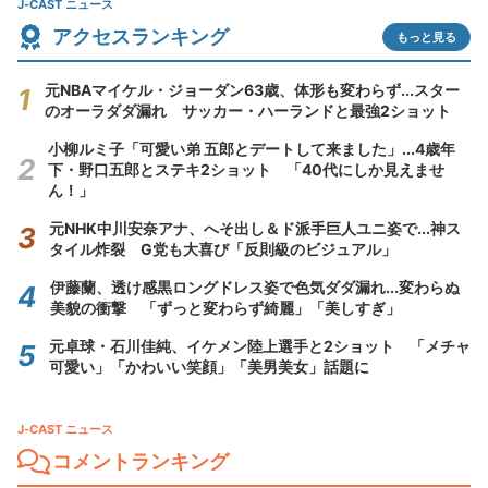
J-CAST ニュース
アクセスランキング
もっと見る
元NBAマイケル・ジョーダン63歳、体形も変わらず...スター
のオーラダダ漏れ サッカー・ハーランドと最強2ショット
小柳ルミ子「可愛い弟 五郎とデートして来ました」...4歳年
下・野口五郎とステキ2ショット 「40代にしか見えませ
ん！」
元NHK中川安奈アナ、へそ出し＆ド派手巨人ユニ姿で...神ス
タイル炸裂 G党も大喜び「反則級のビジュアル」
伊藤蘭、透け感黒ロングドレス姿で色気ダダ漏れ...変わらぬ
美貌の衝撃 「ずっと変わらず綺麗」「美しすぎ」
元卓球・石川佳純、イケメン陸上選手と2ショット 「メチャ
可愛い」「かわいい笑顔」「美男美女」話題に
J-CAST ニュース
コメントランキング