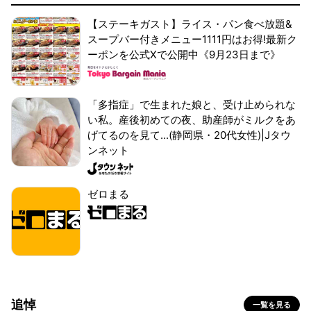
【ステーキガスト】ライス・パン食べ放題&
スープバー付きメニュー1111円はお得!最新ク
ーポンを公式Xで公開中《9月23日まで》
「多指症」で生まれた娘と、受け止められな
い私。産後初めての夜、助産師がミルクをあ
げてるのを見て...(静岡県・20代女性)|Jタウ
ンネット
ゼロまる
追悼
一覧を見る