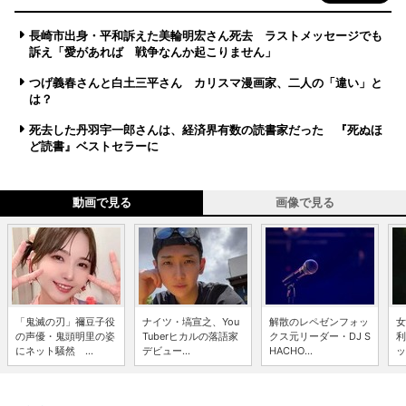
長崎市出身・平和訴えた美輪明宏さん死去 ラストメッセージでも
訴え「愛があれば 戦争なんか起こりません」
つげ義春さんと白土三平さん カリスマ漫画家、二人の「違い」と
は？
死去した丹羽宇一郎さんは、経済界有数の読書家だった 『死ぬほ
ど読書』ベストセラーに
動画で見る
画像で見る
「鬼滅の刃」禰豆子役
ナイツ・塙宣之、You
解散のレペゼンフォッ
女
の声優・鬼頭明里の姿
Tuberヒカルの落語家
クス元リーダー・DJ S
利
にネット騒然 ...
デビュー...
HACHO...
ッ