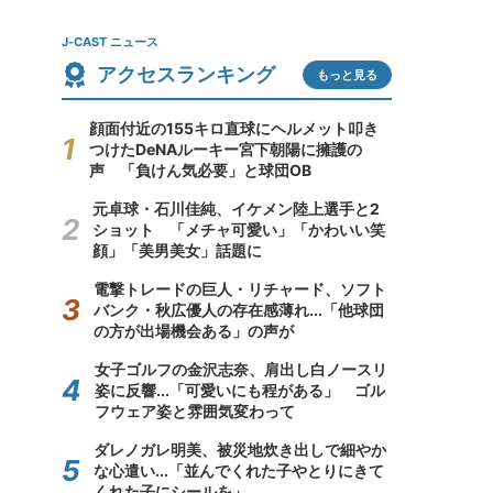
J-CAST ニュース
アクセスランキング
もっと見る
顔面付近の155キロ直球にヘルメット叩き
つけたDeNAルーキー宮下朝陽に擁護の
声 「負けん気必要」と球団OB
元卓球・石川佳純、イケメン陸上選手と2
ショット 「メチャ可愛い」「かわいい笑
顔」「美男美女」話題に
電撃トレードの巨人・リチャード、ソフト
バンク・秋広優人の存在感薄れ...「他球団
の方が出場機会ある」の声が
女子ゴルフの金沢志奈、肩出し白ノースリ
姿に反響...「可愛いにも程がある」 ゴル
フウェア姿と雰囲気変わって
ダレノガレ明美、被災地炊き出しで細やか
な心遣い...「並んでくれた子やとりにきて
くれた子にシールを」