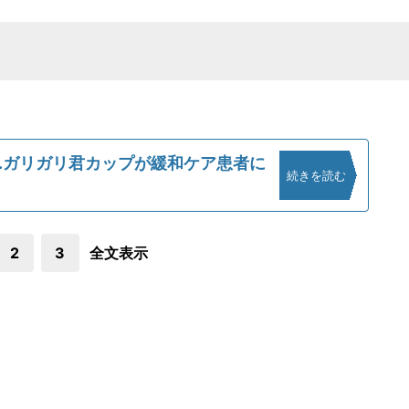
...ガリガリ君カップが緩和ケア患者に
続きを読む
2
3
全文表示