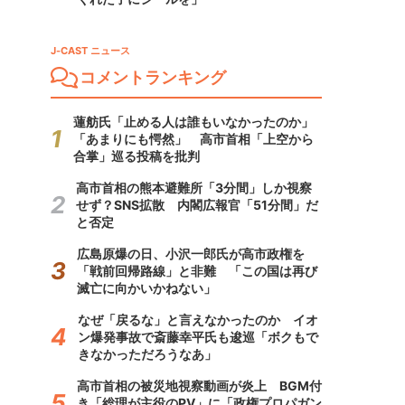
J-CAST ニュース
コメントランキング
蓮舫氏「止める人は誰もいなかったのか」
「あまりにも愕然」 高市首相「上空から
合掌」巡る投稿を批判
高市首相の熊本避難所「3分間」しか視察
せず？SNS拡散 内閣広報官「51分間」だ
と否定
広島原爆の日、小沢一郎氏が高市政権を
「戦前回帰路線」と非難 「この国は再び
滅亡に向かいかねない」
なぜ「戻るな」と言えなかったのか イオ
ン爆発事故で斎藤幸平氏も逡巡「ボクもで
きなかっただろうなあ」
高市首相の被災地視察動画が炎上 BGM付
き「総理が主役のPV」に「政権プロパガン