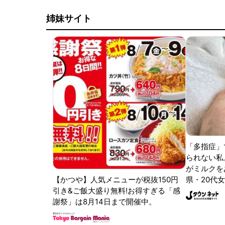
姉妹サイト
「多指症」
られない私
がミルクをあ
【かつや】人気メニューが税抜150円
県・20代女
引き&ご飯大盛り無料!お得すぎる「感
謝祭」は8月14日まで開催中。