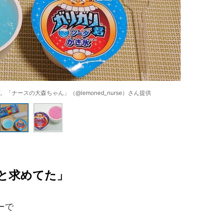
ナースの大森ちゃん」（@lemoned_nurse）さん提供
と求めてた」
ーで