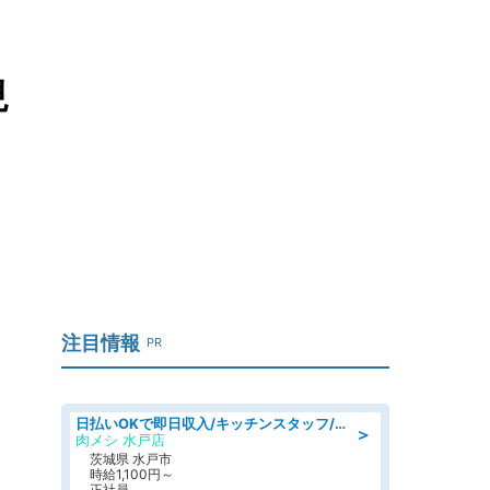
現
注目情報
PR
日払いOKで即日収入/キッチンスタッフ/「原付免許必須」デリバリー業務など、自己成長可能な幅広い仕事に挑戦!髪型自由&ピアス・ネイルOK/茨城県/水戸市
＞
肉メシ 水戸店
茨城県 水戸市
時給1,100円～
正社員