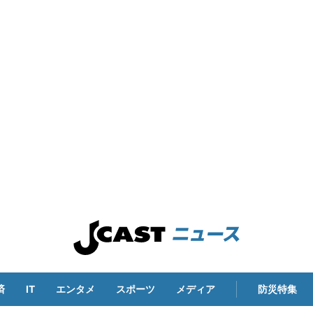
済
IT
エンタメ
スポーツ
メディア
防災特集