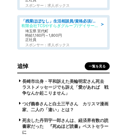
スポンサー：求人ボックス
「残業ほぼなし」生活相談員/資格必須/正職員/日勤のみ/デイサービス
＞
有限会社TCSやすらぎグループ/デイサービスやすらぎ
埼玉県 宮代町
時給1,160円～1,800円
正社員
スポンサー：求人ボックス
追悼
一覧を見る
長崎市出身・平和訴えた美輪明宏さん死去
ラストメッセージでも訴え「愛があれば 戦
争なんか起こりません」
つげ義春さんと白土三平さん カリスマ漫画
家、二人の「違い」とは？
死去した丹羽宇一郎さんは、経済界有数の読
書家だった 『死ぬほど読書』ベストセラー
に