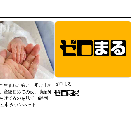
ゼロまる
で生まれた娘と、受け止め
。産後初めての夜、助産師
げてるのを見て...(静岡
性)|Jタウンネット