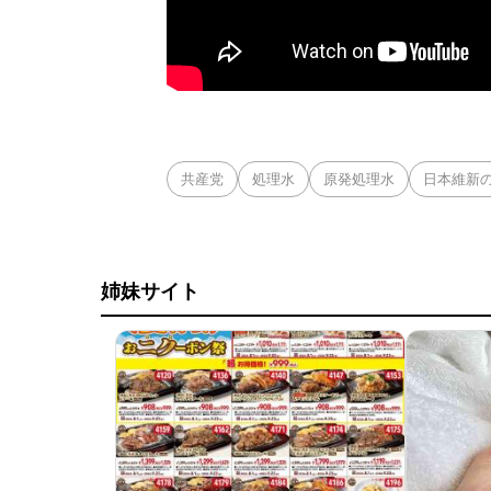
共産党
処理水
原発処理水
日本維新
姉妹サイト