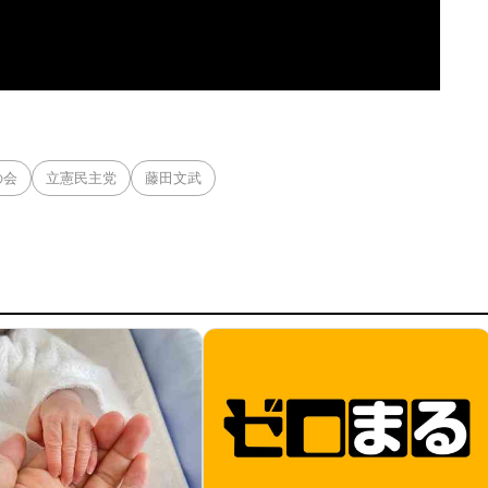
の会
立憲民主党
藤田文武