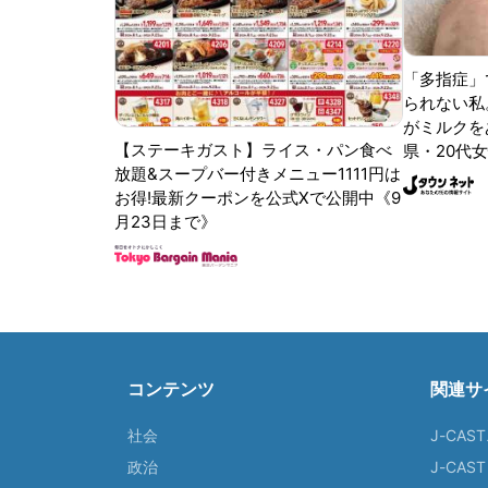
「多指症」
られない私
がミルクをあ
【ステーキガスト】ライス・パン食べ
県・20代女
放題&スープバー付きメニュー1111円は
お得!最新クーポンを公式Xで公開中《9
月23日まで》
コンテンツ
関連サ
社会
J-CAS
政治
J-CAS