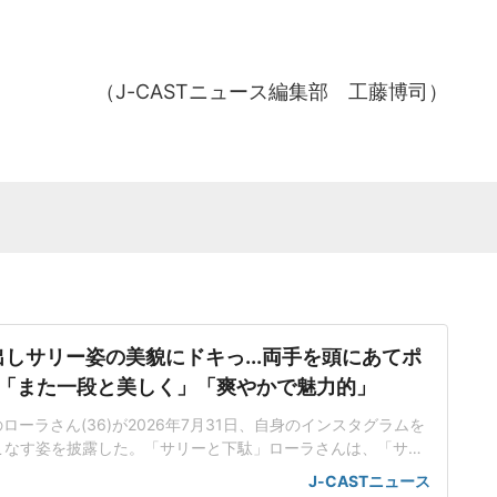
（J-CASTニュース編集部 工藤博司）
しサリー姿の美貌にドキっ...両手を頭にあてポ
 「また一段と美しく」「爽やかで魅力的」
ーラさん(36)が2026年7月31日、自身のインスタグラムを
こなす姿を披露した。「サリーと下駄」ローラさんは、「サリ
、ウエストが見えるデザインのサリーを着用した姿や振り返り
J-CASTニュース
写真を投稿した。「私が着ている伝統衣装のサリーは、後ろの