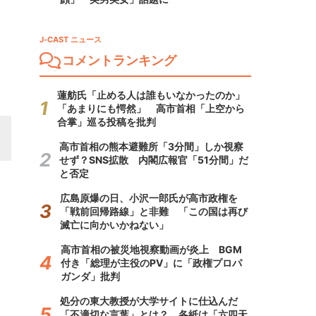
J-CAST ニュース
コメントランキング
蓮舫氏「止める人は誰もいなかったのか」
「あまりにも愕然」 高市首相「上空から
合掌」巡る投稿を批判
高市首相の熊本避難所「3分間」しか視察
せず？SNS拡散 内閣広報官「51分間」だ
と否定
広島原爆の日、小沢一郎氏が高市政権を
「戦前回帰路線」と非難 「この国は再び
滅亡に向かいかねない」
高市首相の被災地視察動画が炎上 BGM
付き「総理が主役のPV」に「政権プロパ
ガンダ」批判
処分の東大教授が大学サイトに仕込んだ
「不適切な言葉」とは？ 各紙は「六四天