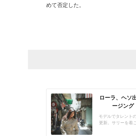
めて否定した。
ローラ、ヘソ出
ージング
モデルでタレントのロ
更新。サリーを着
ーと下駄」といい
ショットなど7枚の