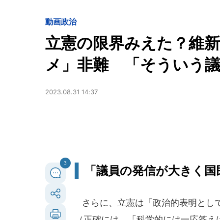
動画
政治
立憲の限界みえた？維新
メ」非難 「そういう
2023.08.31 14:37
3
「議員の発信が大きく国
さらに、立憲は「政治的表明として
（正確には、「科学的には一応答え