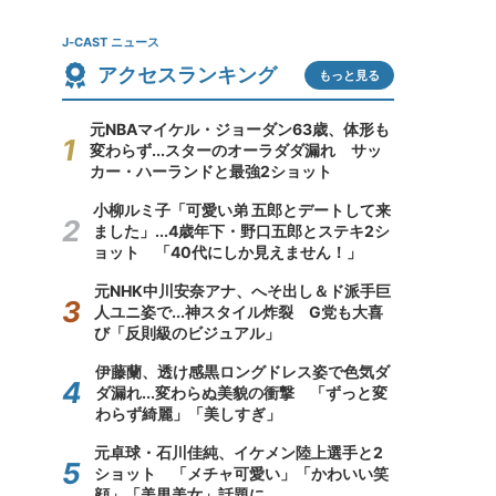
J-CAST ニュース
アクセスランキング
もっと見る
元NBAマイケル・ジョーダン63歳、体形も
変わらず...スターのオーラダダ漏れ サッ
カー・ハーランドと最強2ショット
小柳ルミ子「可愛い弟 五郎とデートして来
ました」...4歳年下・野口五郎とステキ2シ
ョット 「40代にしか見えません！」
元NHK中川安奈アナ、へそ出し＆ド派手巨
人ユニ姿で...神スタイル炸裂 G党も大喜
び「反則級のビジュアル」
伊藤蘭、透け感黒ロングドレス姿で色気ダ
ダ漏れ...変わらぬ美貌の衝撃 「ずっと変
わらず綺麗」「美しすぎ」
元卓球・石川佳純、イケメン陸上選手と2
ショット 「メチャ可愛い」「かわいい笑
顔」「美男美女」話題に