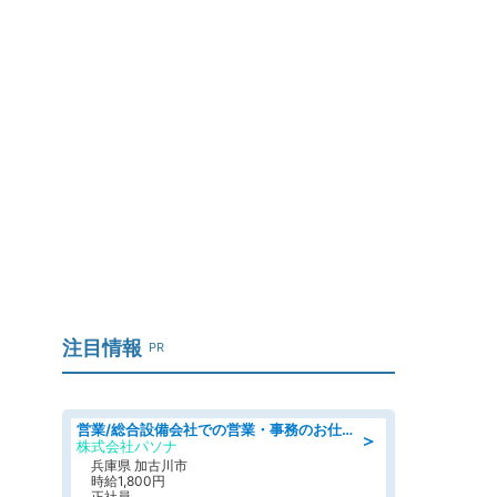
注目情報
PR
営業/総合設備会社での営業・事務のお仕事/即日勤務可/車通勤可/営業/営業事務
＞
株式会社パソナ
兵庫県 加古川市
時給1,800円
正社員