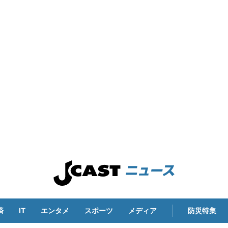
済
IT
エンタメ
スポーツ
メディア
防災特集