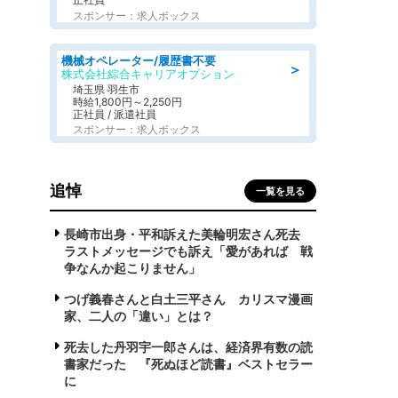
スポンサー：求人ボックス
機械オペレーター/履歴書不要
＞
株式会社綜合キャリアオプション
埼玉県 羽生市
時給1,800円～2,250円
正社員 / 派遣社員
スポンサー：求人ボックス
追悼
一覧を見る
長崎市出身・平和訴えた美輪明宏さん死去
ラストメッセージでも訴え「愛があれば 戦
争なんか起こりません」
つげ義春さんと白土三平さん カリスマ漫画
家、二人の「違い」とは？
死去した丹羽宇一郎さんは、経済界有数の読
書家だった 『死ぬほど読書』ベストセラー
に