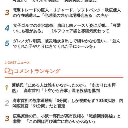
電撃トレードの巨人・リチャード、ソフトバンク・秋広優人
の存在感薄れ...「他球団の方が出場機会ある」の声が
女子ゴルフの金沢志奈、肩出し白ノースリ姿に反響...「可愛
いにも程がある」 ゴルフウェア姿と雰囲気変わって
ダレノガレ明美、被災地炊き出しで細やかな心遣い...「並ん
でくれた子やとりにきてくれた子にシールを」
J-CAST ニュース
コメントランキング
蓮舫氏「止める人は誰もいなかったのか」「あまりにも愕
然」 高市首相「上空から合掌」巡る投稿を批判
高市首相の熊本避難所「3分間」しか視察せず？SNS拡散 内
閣広報官「51分間」だと否定
広島原爆の日、小沢一郎氏が高市政権を「戦前回帰路線」と
非難 「この国は再び滅亡に向かいかねない」