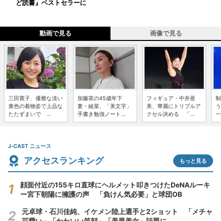
ど読書』ベストセラーに
動画で見る
画像で見る
三田寛子、優雅な淡い
加藤茶の45歳年下
フィギュア・中井亜
制
黄色の着物姿で上品な
妻・綾菜、「美文字」
美、華麗にトリプルア
う
たたずまいで ...
手書き勉強ノート...
クセル決める 「...
一
J-CAST ニュース
アクセスランキング
もっと見る
顔面付近の155キロ直球にヘルメット叩きつけたDeNAルーキ
ー宮下朝陽に擁護の声 「負けん気必要」と球団OB
元卓球・石川佳純、イケメン陸上選手と2ショット 「メチャ
可愛い」「かわいい笑顔」「美男美女」話題に