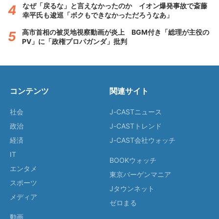
なぜ「戻るな」と言えなかったのか イオン爆発事故で斎藤
幸平氏も逡巡「ボクもできなかっただろうなあ」
高市首相の被災地視察動画が炎上 BGM付き「総理が主役の
PV」に「政権プロパガンダ」批判
コンテンツ
関連サイト
社会
J-CASTニュース
政治
J-CASTトレンド
経済
J-CAST会社ウォッチ
IT
BOOKウォッチ
エンタメ
東京バーゲンマニア
スポーツ
Jタウンネット
メディア
ゼロまる
動画