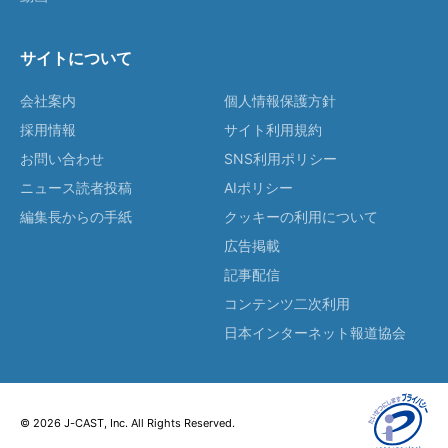
サイトについて
会社案内
個人情報保護方針
採用情報
サイト利用規約
お問い合わせ
SNS利用ポリシー
ニュース読者投稿
AIポリシー
編集長からの手紙
クッキーの利用について
広告掲載
記事配信
コンテンツ二次利用
日本インターネット報道協会
© 2026 J-CAST, Inc. All Rights Reserved.