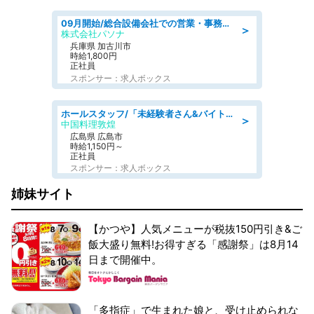
09月開始/総合設備会社での営業・事務のお仕事/車通勤可/賞与あり/営業/営業事務
＞
株式会社パソナ
兵庫県 加古川市
時給1,800円
正社員
スポンサー：求人ボックス
ホールスタッフ/「未経験者さん&バイトデビューも大歓迎」残業ほぼなし×1日3時間〜勤務OK!フォロー体制も充実/広島県/広島市南区
＞
中国料理敦煌
広島県 広島市
時給1,150円～
正社員
スポンサー：求人ボックス
姉妹サイト
【かつや】人気メニューが税抜150円引き&ご
飯大盛り無料!お得すぎる「感謝祭」は8月14
日まで開催中。
「多指症」で生まれた娘と、受け止められな