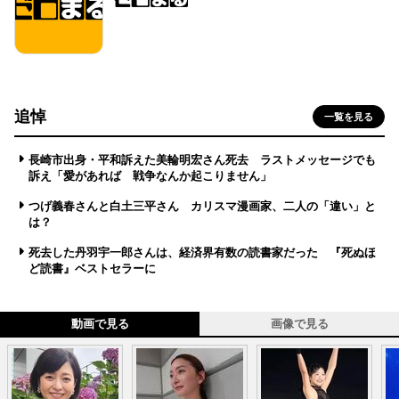
追悼
一覧を見る
長崎市出身・平和訴えた美輪明宏さん死去 ラストメッセージでも
訴え「愛があれば 戦争なんか起こりません」
つげ義春さんと白土三平さん カリスマ漫画家、二人の「違い」と
は？
死去した丹羽宇一郎さんは、経済界有数の読書家だった 『死ぬほ
ど読書』ベストセラーに
動画で見る
画像で見る