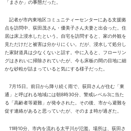
「まさか」の事態だった。
記者が市内東地区コミュニティーセンターにある支援拠
点を訪問中、荻田茂さん・優美子さん夫妻と出会った。住
居は床上浸水したという。自宅を訪問すると、家の外観を
見ただけだと被害は分かりにくい。だが、浸水して処分し
た家財道具は少なくないと話す。中に入ると、フローリン
グはきれいに掃除されていたが、今も床板の間の目地に細
かな砂粒が詰まっていると気にする様子だった。
7月15日。前日から降り続く雨で、荻田さんが住む「東
通」と呼ばれる地域には朝8時30分、警戒レベル3に当た
る「高齢者等避難」が発令された。その後、市から避難を
促す連絡があると思っていたが、そのまま時が過ぎた。
11時10分、市内を流れる太平川が氾濫。場所は、荻田さ