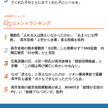
でくれた子やとりにきてくれた子にシールを」
J-CAST ニュース
コメントランキング
蓮舫氏「止める人は誰もいなかったのか」「あまりにも愕
然」 高市首相「上空から合掌」巡る投稿を批判
高市首相の熊本避難所「3分間」しか視察せず？SNS拡散 内
閣広報官「51分間」だと否定
広島原爆の日、小沢一郎氏が高市政権を「戦前回帰路線」と
非難 「この国は再び滅亡に向かいかねない」
なぜ「戻るな」と言えなかったのか イオン爆発事故で斎藤
幸平氏も逡巡「ボクもできなかっただろうなあ」
高市首相の被災地視察動画が炎上 BGM付き「総理が主役の
PV」に「政権プロパガンダ」批判