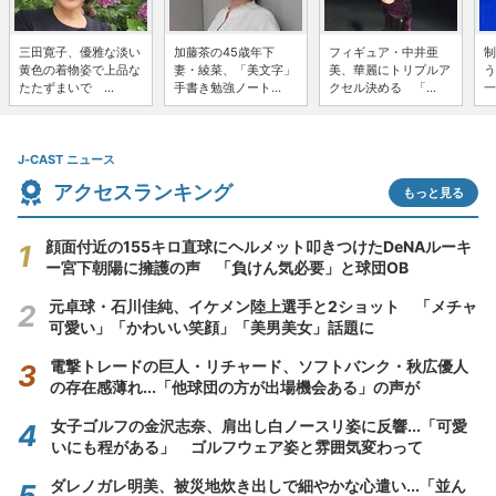
三田寛子、優雅な淡い
加藤茶の45歳年下
フィギュア・中井亜
制
黄色の着物姿で上品な
妻・綾菜、「美文字」
美、華麗にトリプルア
う
たたずまいで ...
手書き勉強ノート...
クセル決める 「...
一
J-CAST ニュース
アクセスランキング
もっと見る
顔面付近の155キロ直球にヘルメット叩きつけたDeNAルーキ
ー宮下朝陽に擁護の声 「負けん気必要」と球団OB
元卓球・石川佳純、イケメン陸上選手と2ショット 「メチャ
可愛い」「かわいい笑顔」「美男美女」話題に
電撃トレードの巨人・リチャード、ソフトバンク・秋広優人
の存在感薄れ...「他球団の方が出場機会ある」の声が
女子ゴルフの金沢志奈、肩出し白ノースリ姿に反響...「可愛
いにも程がある」 ゴルフウェア姿と雰囲気変わって
ダレノガレ明美、被災地炊き出しで細やかな心遣い...「並ん