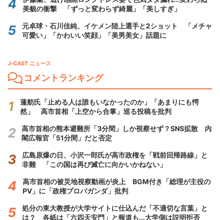
美貌の衝撃 「ずっと変わらず綺麗」「美しすぎ」
元卓球・石川佳純、イケメン陸上選手と2ショット 「メチャ
可愛い」「かわいい笑顔」「美男美女」話題に
J-CAST ニュース
コメントランキング
蓮舫氏「止める人は誰もいなかったのか」「あまりにも愕
然」 高市首相「上空から合掌」巡る投稿を批判
高市首相の熊本避難所「3分間」しか視察せず？SNS拡散 内
閣広報官「51分間」だと否定
広島原爆の日、小沢一郎氏が高市政権を「戦前回帰路線」と
非難 「この国は再び滅亡に向かいかねない」
高市首相の被災地視察動画が炎上 BGM付き「総理が主役の
PV」に「政権プロパガンダ」批判
処分の東大教授が大学サイトに仕込んだ「不適切な言葉」と
は？ 各紙は「六四天安門」と報道も...大学側は説明拒否