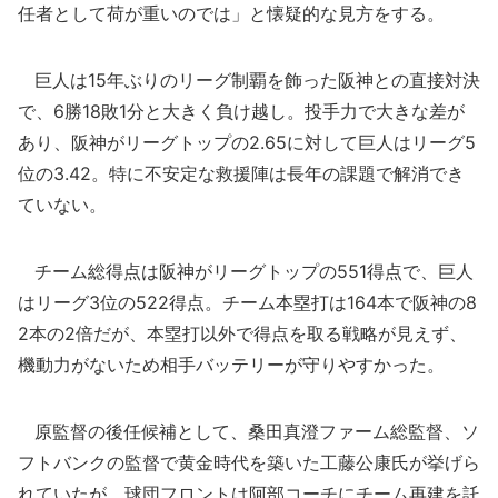
任者として荷が重いのでは」と懐疑的な見方をする。
巨人は15年ぶりのリーグ制覇を飾った阪神との直接対決
で、6勝18敗1分と大きく負け越し。投手力で大きな差が
あり、阪神がリーグトップの2.65に対して巨人はリーグ5
位の3.42。特に不安定な救援陣は長年の課題で解消でき
ていない。
チーム総得点は阪神がリーグトップの551得点で、巨人
はリーグ3位の522得点。チーム本塁打は164本で阪神の8
2本の2倍だが、本塁打以外で得点を取る戦略が見えず、
機動力がないため相手バッテリーが守りやすかった。
原監督の後任候補として、桑田真澄ファーム総監督、ソ
フトバンクの監督で黄金時代を築いた工藤公康氏が挙げら
れていたが、球団フロントは阿部コーチにチーム再建を託