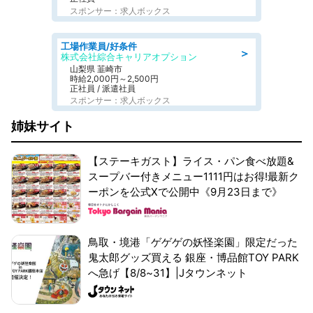
スポンサー：求人ボックス
工場作業員/好条件
＞
株式会社綜合キャリアオプション
山梨県 韮崎市
時給2,000円～2,500円
正社員 / 派遣社員
スポンサー：求人ボックス
姉妹サイト
【ステーキガスト】ライス・パン食べ放題&
スープバー付きメニュー1111円はお得!最新ク
ーポンを公式Xで公開中《9月23日まで》
鳥取・境港「ゲゲゲの妖怪楽園」限定だった
鬼太郎グッズ買える 銀座・博品館TOY PARK
へ急げ【8/8~31】|Jタウンネット