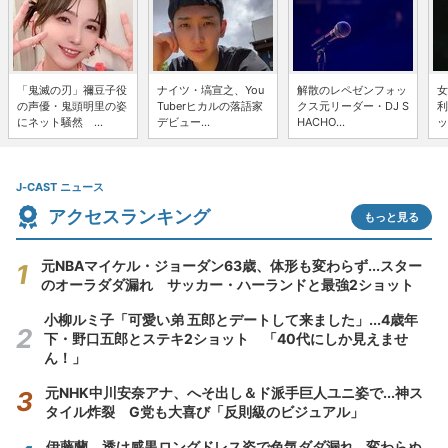
「鬼滅の刃」禰豆子役
ナイツ・塙宣之、You
解散のレペゼンフォッ
女
の声優・鬼頭明里の姿
Tuberヒカルの落語家
クス元リーダー・DJ S
利
にネット騒然 ...
デビュー...
HACHO...
ッ
J-CAST ニュース
アクセスランキング
もっと見る
元NBAマイケル・ジョーダン63歳、体形も変わらず...スター
のオーラダダ漏れ サッカー・ハーランドと最強2ショット
小柳ルミ子「可愛い弟 五郎とデートして来ました」...4歳年
下・野口五郎とステキ2ショット 「40代にしか見えませ
ん！」
元NHK中川安奈アナ、へそ出し＆ド派手巨人ユニ姿で...神ス
タイル炸裂 G党も大喜び「反則級のビジュアル」
伊藤蘭、透け感黒ロングドレス姿で色気ダダ漏れ...変わらぬ