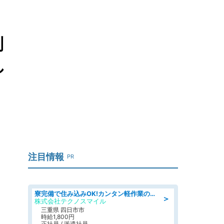
判
し
注目情報
PR
寮完備で住み込みOK!カンタン軽作業のお仕事 denso aichi
＞
株式会社テクノスマイル
三重県 四日市市
時給1,800円
正社員 / 派遣社員