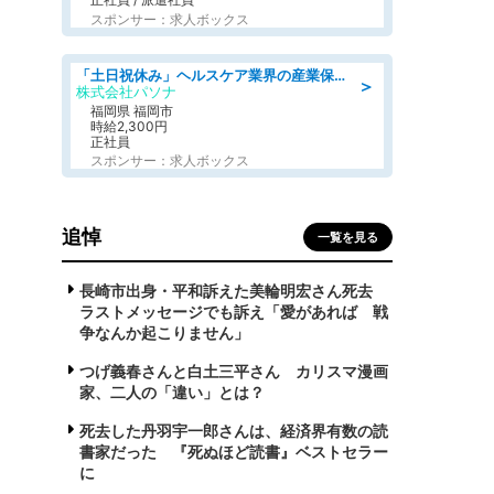
スポンサー：求人ボックス
「土日祝休み」ヘルスケア業界の産業保健師/高時給/未経験OK/要資格:保健師、正看護師
＞
株式会社パソナ
福岡県 福岡市
時給2,300円
正社員
スポンサー：求人ボックス
追悼
一覧を見る
長崎市出身・平和訴えた美輪明宏さん死去
ラストメッセージでも訴え「愛があれば 戦
争なんか起こりません」
つげ義春さんと白土三平さん カリスマ漫画
家、二人の「違い」とは？
死去した丹羽宇一郎さんは、経済界有数の読
書家だった 『死ぬほど読書』ベストセラー
に