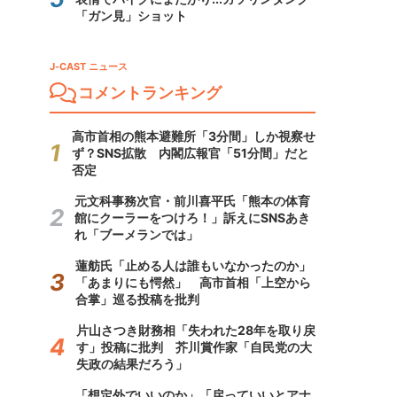
「ガン見」ショット
J-CAST ニュース
コメントランキング
高市首相の熊本避難所「3分間」しか視察せ
ず？SNS拡散 内閣広報官「51分間」だと
否定
元文科事務次官・前川喜平氏「熊本の体育
館にクーラーをつけろ！」訴えにSNSあき
れ「ブーメランでは」
蓮舫氏「止める人は誰もいなかったのか」
「あまりにも愕然」 高市首相「上空から
合掌」巡る投稿を批判
片山さつき財務相「失われた28年を取り戻
す」投稿に批判 芥川賞作家「自民党の大
失政の結果だろう」
「想定外でいいのか」「戻っていいとアナ