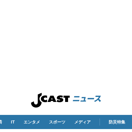
済
IT
エンタメ
スポーツ
メディア
防災特集