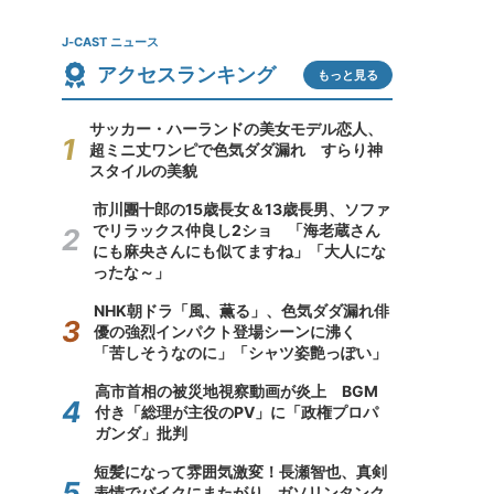
J-CAST ニュース
アクセスランキング
もっと見る
サッカー・ハーランドの美女モデル恋人、
超ミニ丈ワンピで色気ダダ漏れ すらり神
スタイルの美貌
市川團十郎の15歳長女＆13歳長男、ソファ
でリラックス仲良し2ショ 「海老蔵さん
にも麻央さんにも似てますね」「大人にな
ったな～」
NHK朝ドラ「風、薫る」、色気ダダ漏れ俳
優の強烈インパクト登場シーンに沸く
「苦しそうなのに」「シャツ姿艶っぽい」
高市首相の被災地視察動画が炎上 BGM
付き「総理が主役のPV」に「政権プロパ
ガンダ」批判
短髪になって雰囲気激変！長瀬智也、真剣
表情でバイクにまたがり...ガソリンタンク