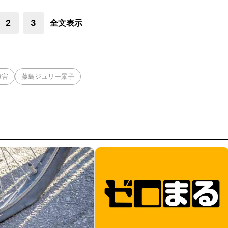
2
3
全文表示
障害
藤島ジュリー景子