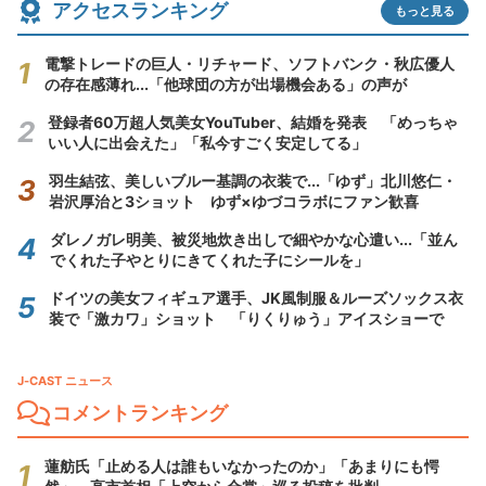
アクセスランキング
もっと見る
電撃トレードの巨人・リチャード、ソフトバンク・秋広優人
の存在感薄れ...「他球団の方が出場機会ある」の声が
登録者60万超人気美女YouTuber、結婚を発表 「めっちゃ
いい人に出会えた」「私今すごく安定してる」
羽生結弦、美しいブルー基調の衣装で...「ゆず」北川悠仁・
岩沢厚治と3ショット ゆず×ゆづコラボにファン歓喜
ダレノガレ明美、被災地炊き出しで細やかな心遣い...「並ん
でくれた子やとりにきてくれた子にシールを」
ドイツの美女フィギュア選手、JK風制服＆ルーズソックス衣
装で「激カワ」ショット 「りくりゅう」アイスショーで
J-CAST ニュース
コメントランキング
蓮舫氏「止める人は誰もいなかったのか」「あまりにも愕