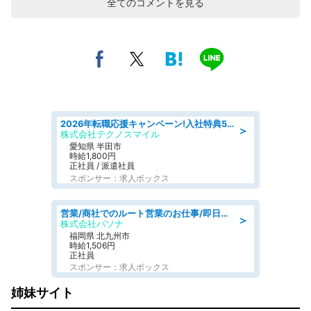
全てのコメントを見る
2026年転職応援キャンペーン!入社特典58万円/デンソーで働こう!自動車工場で小型部品の検査業務 denso aichi
＞
株式会社テクノスマイル
愛知県 半田市
時給1,800円
正社員 / 派遣社員
スポンサー：求人ボックス
営業/商社でのルート営業のお仕事/即日勤務可/車通勤可/営業
＞
株式会社パソナ
福岡県 北九州市
時給1,506円
正社員
スポンサー：求人ボックス
姉妹サイト