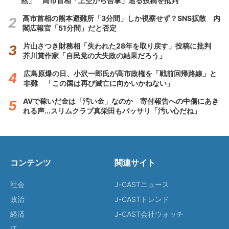
然」 高市首相「上空から合掌」巡る投稿を批判
高市首相の熊本避難所「3分間」しか視察せず？SNS拡散 内
閣広報官「51分間」だと否定
片山さつき財務相「失われた28年を取り戻す」投稿に批判
芥川賞作家「自民党の大失政の結果だろう」
広島原爆の日、小沢一郎氏が高市政権を「戦前回帰路線」と
非難 「この国は再び滅亡に向かいかねない」
AVで稼いだ金は「汚い金」なのか 寄付報告への中傷にあき
れる声...スリムクラブ真栄田もバッサリ「汚い心だね」
コンテンツ
関連サイト
社会
J-CASTニュース
政治
J-CASTトレンド
経済
J-CAST会社ウォッチ
IT