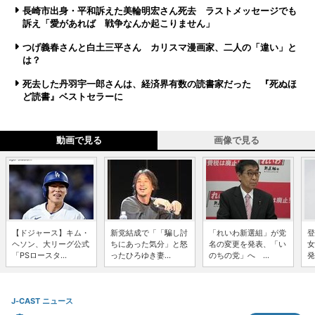
長崎市出身・平和訴えた美輪明宏さん死去 ラストメッセージでも
訴え「愛があれば 戦争なんか起こりません」
つげ義春さんと白土三平さん カリスマ漫画家、二人の「違い」と
は？
死去した丹羽宇一郎さんは、経済界有数の読書家だった 『死ぬほ
ど読書』ベストセラーに
動画で見る
画像で見る
【ドジャース】キム・
新党結成で「「騙し討
「れいわ新選組」が党
登
ヘソン、大リーグ公式
ちにあった気分」と怒
名の変更を発表、「い
女
「PSロースタ...
ったひろゆき妻...
のちの党」へ ...
発
J-CAST ニュース