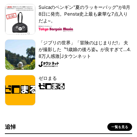
Suicaのペンギン"夏のラッキーバッグ"が8月
8日に発売。Pensta史上最も豪華な7点入り
だよ~。
「ジブリの世界」「冒険のはじまりだ!」 夫
が撮影した〝1歳娘の後ろ姿〟が良すぎて...4.
8万人感激|Jタウンネット
ゼロまる
追悼
一覧を見る