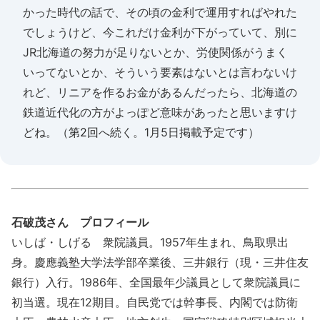
かった時代の話で、その頃の金利で運用すればやれた
でしょうけど、今これだけ金利が下がっていて、別に
JR北海道の努力が足りないとか、労使関係がうまく
いってないとか、そういう要素はないとは言わないけ
れど、リニアを作るお金があるんだったら、北海道の
鉄道近代化の方がよっぽど意味があったと思いますけ
どね。（
第2回
へ続く。1月5日掲載予定です）
石破茂さん プロフィール
いしば・しげる 衆院議員。1957年生まれ、鳥取県出
身。慶應義塾大学法学部卒業後、三井銀行（現・三井住友
銀行）入行。1986年、全国最年少議員として衆院議員に
初当選。現在12期目。自民党では幹事長、内閣では防衛