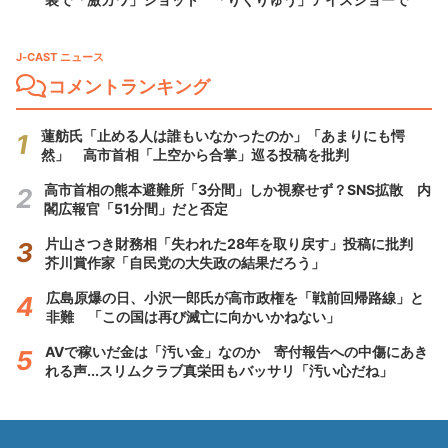
J-CAST ニュース
コメントランキング
蓮舫氏「止める人は誰もいなかったのか」「あまりにも愕
然」 高市首相「上空から合掌」巡る投稿を批判
高市首相の熊本避難所「3分間」しか視察せず？SNS拡散 内
閣広報官「51分間」だと否定
片山さつき財務相「失われた28年を取り戻す」投稿に批判
芥川賞作家「自民党の大失政の結果だろう」
広島原爆の日、小沢一郎氏が高市政権を「戦前回帰路線」と
非難 「この国は再び滅亡に向かいかねない」
AVで稼いだ金は「汚い金」なのか 寄付報告への中傷にあき
れる声...スリムクラブ真栄田もバッサリ「汚い心だね」