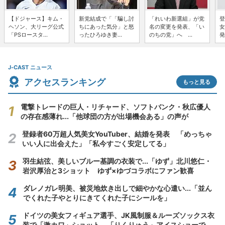
【ドジャース】キム・
新党結成で「「騙し討
「れいわ新選組」が党
登
ヘソン、大リーグ公式
ちにあった気分」と怒
名の変更を発表、「い
女
「PSロースタ...
ったひろゆき妻...
のちの党」へ ...
発
J-CAST ニュース
アクセスランキング
もっと見る
電撃トレードの巨人・リチャード、ソフトバンク・秋広優人
の存在感薄れ...「他球団の方が出場機会ある」の声が
登録者60万超人気美女YouTuber、結婚を発表 「めっちゃ
いい人に出会えた」「私今すごく安定してる」
羽生結弦、美しいブルー基調の衣装で...「ゆず」北川悠仁・
岩沢厚治と3ショット ゆず×ゆづコラボにファン歓喜
ダレノガレ明美、被災地炊き出しで細やかな心遣い...「並ん
でくれた子やとりにきてくれた子にシールを」
ドイツの美女フィギュア選手、JK風制服＆ルーズソックス衣
装で「激カワ」ショット 「りくりゅう」アイスショーで