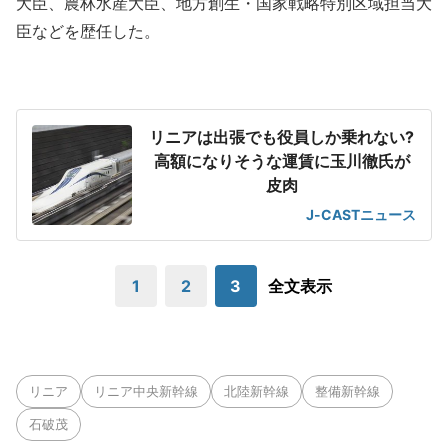
大臣、農林水産大臣、地方創生・国家戦略特別区域担当大
臣などを歴任した。
リニアは出張でも役員しか乗れない?
高額になりそうな運賃に玉川徹氏が
皮肉
J-CASTニュース
1
2
3
全文表示
リニア
リニア中央新幹線
北陸新幹線
整備新幹線
石破茂