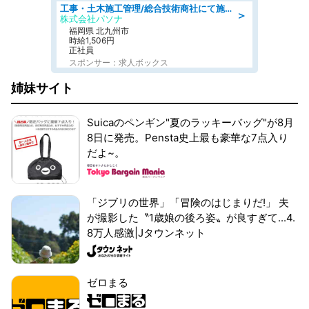
工事・土木施工管理/総合技術商社にて施工管理のお仕事/即日勤務可/車通勤可/工事・土木施工管理/生産・品質管理
＞
株式会社パソナ
福岡県 北九州市
時給1,506円
正社員
スポンサー：求人ボックス
姉妹サイト
Suicaのペンギン"夏のラッキーバッグ"が8月
8日に発売。Pensta史上最も豪華な7点入り
だよ~。
「ジブリの世界」「冒険のはじまりだ!」 夫
が撮影した〝1歳娘の後ろ姿〟が良すぎて...4.
8万人感激|Jタウンネット
ゼロまる