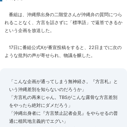
番組は、沖縄県出身の二階堂さんが沖縄弁の質問につら
れることなく、方言を話さずに「標準語」で返答できるか
という企画を放送した。
17日に番組公式Xが番宣投稿をすると、22日までに次の
ような批判の声が寄せられ、物議を醸した。
「こんな企画が通ってしまう無神経さ。『方言札』と
いう沖縄差別を知らないのだろうか」
「方言札の再来じゃん。TBSがこんな露骨な方言差別
をやったら絶対にダメだろう」
「沖縄出身者に『方言禁止記者会見』をやらせるの普
通に植民地主義的でエグい」