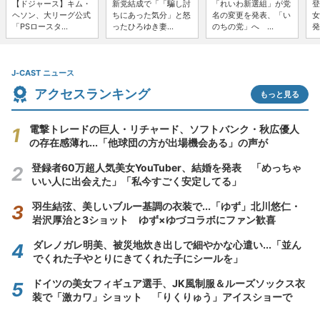
【ドジャース】キム・
新党結成で「「騙し討
「れいわ新選組」が党
登
ヘソン、大リーグ公式
ちにあった気分」と怒
名の変更を発表、「い
女
「PSロースタ...
ったひろゆき妻...
のちの党」へ ...
発
J-CAST ニュース
アクセスランキング
もっと見る
電撃トレードの巨人・リチャード、ソフトバンク・秋広優人
の存在感薄れ...「他球団の方が出場機会ある」の声が
登録者60万超人気美女YouTuber、結婚を発表 「めっちゃ
いい人に出会えた」「私今すごく安定してる」
羽生結弦、美しいブルー基調の衣装で...「ゆず」北川悠仁・
岩沢厚治と3ショット ゆず×ゆづコラボにファン歓喜
ダレノガレ明美、被災地炊き出しで細やかな心遣い...「並ん
でくれた子やとりにきてくれた子にシールを」
ドイツの美女フィギュア選手、JK風制服＆ルーズソックス衣
装で「激カワ」ショット 「りくりゅう」アイスショーで