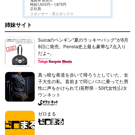
滋賀県 長浜市
時給1,500円～1,875円
正社員
スポンサー：求人ボックス
姉妹サイト
Suicaのペンギン"夏のラッキーバッグ"が8月
8日に発売。Pensta史上最も豪華な7点入り
だよ~。
真っ暗な夜道を歩いて帰ろうとしていた、女
子大生の私。直前まで同じバスに乗ってた男
性に声をかけられて(長野県・50代女性)|Jタ
ウンネット
ゼロまる