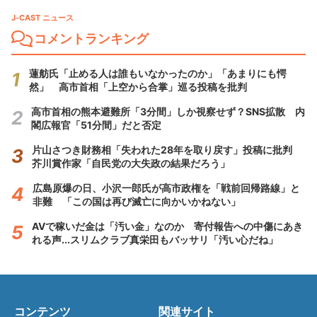
J-CAST ニュース
コメントランキング
蓮舫氏「止める人は誰もいなかったのか」「あまりにも愕
然」 高市首相「上空から合掌」巡る投稿を批判
高市首相の熊本避難所「3分間」しか視察せず？SNS拡散 内
閣広報官「51分間」だと否定
片山さつき財務相「失われた28年を取り戻す」投稿に批判
芥川賞作家「自民党の大失政の結果だろう」
広島原爆の日、小沢一郎氏が高市政権を「戦前回帰路線」と
非難 「この国は再び滅亡に向かいかねない」
AVで稼いだ金は「汚い金」なのか 寄付報告への中傷にあき
れる声...スリムクラブ真栄田もバッサリ「汚い心だね」
コンテンツ
関連サイト