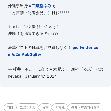
沖縄県出身
#二階堂ふみ
が
「方言禁止記者会見」に挑戦?????
カメレオン女優 はつられずに
沖縄弁を我慢できるのか!???
豪華ゲストの挑戦をお見逃しなく！
pic.twitter.co
m/s2mAubGq9w
— 櫻井・有吉THE夜会★木曜よる10時?【公式】 (@t
heyakai)
January 17, 2024
TBS
二階堂ふみ
方言
方言札
櫻井・有吉THE夜会