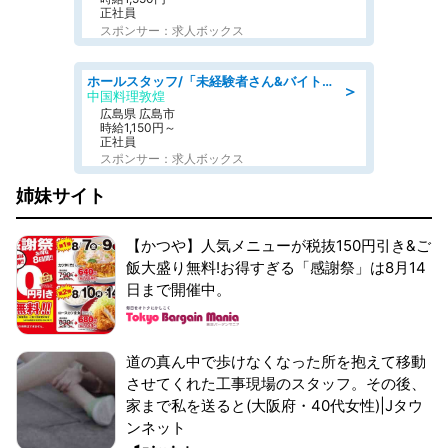
正社員
スポンサー：求人ボックス
ホールスタッフ/「未経験者さん&バイトデビューも大歓迎」残業ほぼなし×1日3時間〜勤務OK!フォロー体制も充実/広島県/広島市南区
＞
中国料理敦煌
広島県 広島市
時給1,150円～
正社員
スポンサー：求人ボックス
姉妹サイト
【かつや】人気メニューが税抜150円引き&ご
飯大盛り無料!お得すぎる「感謝祭」は8月14
日まで開催中。
道の真ん中で歩けなくなった所を抱えて移動
させてくれた工事現場のスタッフ。その後、
家まで私を送ると(大阪府・40代女性)|Jタウ
ンネット