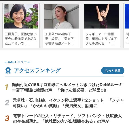
三田寛子、優雅な淡い
加藤茶の45歳年下
フィギュア・中井亜
制
黄色の着物姿で上品な
妻・綾菜、「美文字」
美、華麗にトリプルア
う
たたずまいで ...
手書き勉強ノート...
クセル決める 「...
一
J-CAST ニュース
アクセスランキング
もっと見る
顔面付近の155キロ直球にヘルメット叩きつけたDeNAルーキ
ー宮下朝陽に擁護の声 「負けん気必要」と球団OB
元卓球・石川佳純、イケメン陸上選手と2ショット 「メチャ
可愛い」「かわいい笑顔」「美男美女」話題に
電撃トレードの巨人・リチャード、ソフトバンク・秋広優人
の存在感薄れ...「他球団の方が出場機会ある」の声が