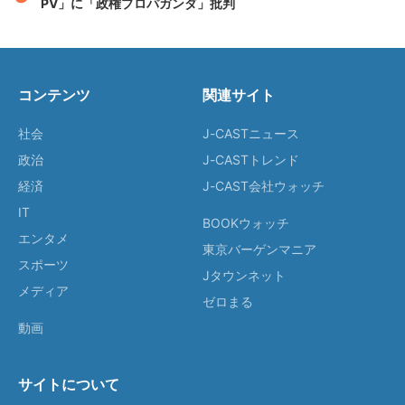
PV」に「政権プロパガンダ」批判
コンテンツ
関連サイト
社会
J-CASTニュース
政治
J-CASTトレンド
経済
J-CAST会社ウォッチ
IT
BOOKウォッチ
エンタメ
東京バーゲンマニア
スポーツ
Jタウンネット
メディア
ゼロまる
動画
サイトについて