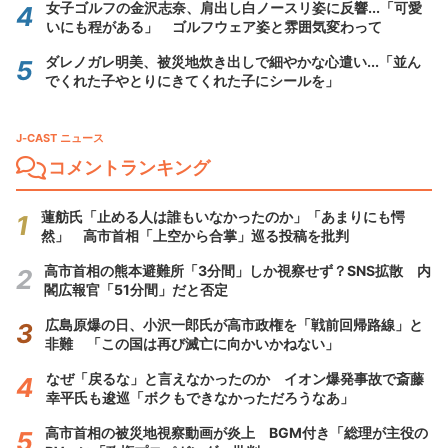
女子ゴルフの金沢志奈、肩出し白ノースリ姿に反響...「可愛
いにも程がある」 ゴルフウェア姿と雰囲気変わって
ダレノガレ明美、被災地炊き出しで細やかな心遣い...「並ん
でくれた子やとりにきてくれた子にシールを」
J-CAST ニュース
コメントランキング
蓮舫氏「止める人は誰もいなかったのか」「あまりにも愕
然」 高市首相「上空から合掌」巡る投稿を批判
高市首相の熊本避難所「3分間」しか視察せず？SNS拡散 内
閣広報官「51分間」だと否定
広島原爆の日、小沢一郎氏が高市政権を「戦前回帰路線」と
非難 「この国は再び滅亡に向かいかねない」
なぜ「戻るな」と言えなかったのか イオン爆発事故で斎藤
幸平氏も逡巡「ボクもできなかっただろうなあ」
高市首相の被災地視察動画が炎上 BGM付き「総理が主役の