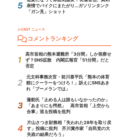
表情でバイクにまたがり...ガソリンタンク
「ガン見」ショット
J-CAST ニュース
コメントランキング
高市首相の熊本避難所「3分間」しか視察せ
ず？SNS拡散 内閣広報官「51分間」だと
否定
元文科事務次官・前川喜平氏「熊本の体育
館にクーラーをつけろ！」訴えにSNSあき
れ「ブーメランでは」
蓮舫氏「止める人は誰もいなかったのか」
「あまりにも愕然」 高市首相「上空から
合掌」巡る投稿を批判
片山さつき財務相「失われた28年を取り戻
す」投稿に批判 芥川賞作家「自民党の大
失政の結果だろう」