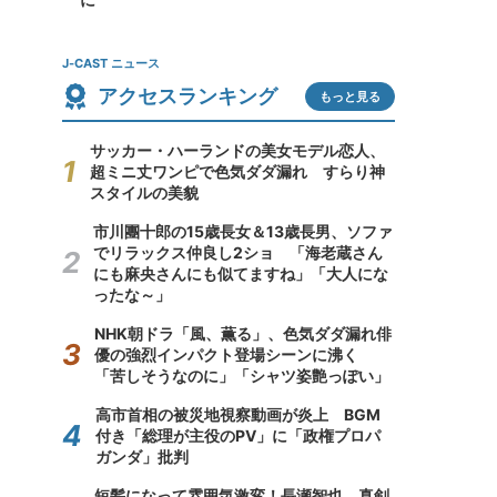
J-CAST ニュース
アクセスランキング
もっと見る
サッカー・ハーランドの美女モデル恋人、
超ミニ丈ワンピで色気ダダ漏れ すらり神
スタイルの美貌
市川團十郎の15歳長女＆13歳長男、ソファ
でリラックス仲良し2ショ 「海老蔵さん
にも麻央さんにも似てますね」「大人にな
ったな～」
NHK朝ドラ「風、薫る」、色気ダダ漏れ俳
優の強烈インパクト登場シーンに沸く
「苦しそうなのに」「シャツ姿艶っぽい」
高市首相の被災地視察動画が炎上 BGM
付き「総理が主役のPV」に「政権プロパ
ガンダ」批判
短髪になって雰囲気激変！長瀬智也、真剣