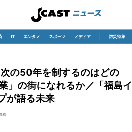
済
IT
エンタメ
スポーツ
メディア
防災特集
次の50年を制するのはどの
宙産業」の街になれるか／「福島
プが語る未来
機構