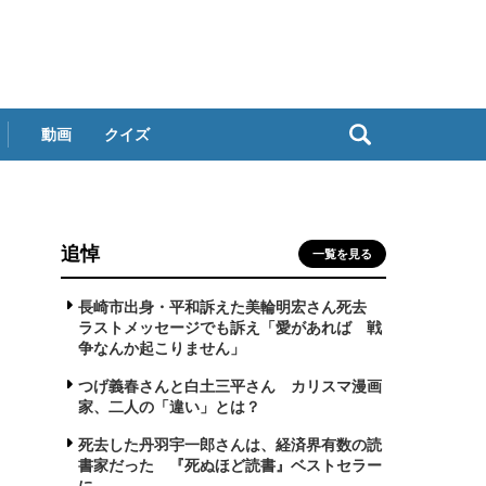
動画
クイズ
追悼
一覧を見る
イ
長崎市出身・平和訴えた美輪明宏さん死去
ラストメッセージでも訴え「愛があれば 戦
争なんか起こりません」
つげ義春さんと白土三平さん カリスマ漫画
家、二人の「違い」とは？
死去した丹羽宇一郎さんは、経済界有数の読
書家だった 『死ぬほど読書』ベストセラー
に